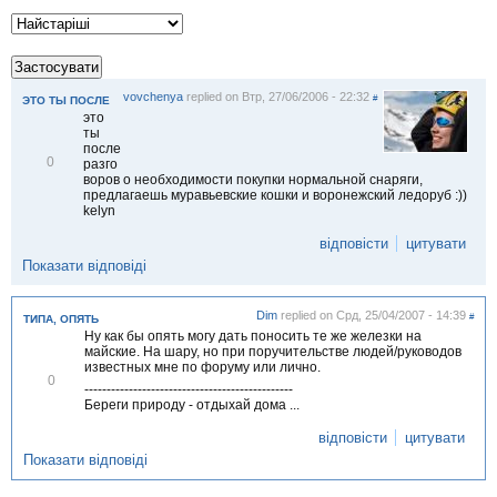
vovchenya
replied on
Втр, 27/06/2006 - 22:32
#
ЭТО ТЫ ПОСЛЕ
это
ты
после
В
0
разго
і
воров о необходимости покупки нормальной снаряги,
д
предлагаешь муравьевские кошки и воронежский ледоруб :))
м
kelyn
і
т
відповісти
цитувати
и
Показати відповіді
т
и
Dim
replied on
Срд, 25/04/2007 - 14:39
#
ТИПА, ОПЯТЬ
Ну как бы опять могу дать поносить те же железки на
майские. На шару, но при поручительстве людей/руководов
известных мне по форуму или лично.
В
0
-----------------------------------------------
і
Береги природу - отдыхай дома ...
д
м
відповісти
цитувати
і
т
Показати відповіді
и
т