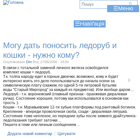
Jump to navigation
В
☰
и
☰
є
т
Могу дать поносить ледоруб и
у
кошки - нужно кому?
т
Опубліковано
Dim
Втр, 27/06/2006 - 18:04
В связи с тотальной заменой личного железа освободился
комплект кошки + ледоруб.
Т.к. толпа народу идет в горные двоечки, возможно, кому и будет
В
0
интересно взять это дело попользоваться до начала осени за
і
символическую плату (скажем, по одной 5-ти литровой бутылке
д
воды "Старый Миргород" за каждый из предметов). Или вообще даром ...
м
Ледоруб - т.н. воронежский (главный признак - оранжевая дюралевая
і
ручка). Состояние хорошее, потому как использовался в основном как
т
трость :).
и
Кошки - т.н. Муравьевские 12-ти зубые платформы под рантовый ботинок.
т
Крепление - впереди проволочная скоба, сзади - дюралевая лягушка.
и
Состояние тоже неплохое, но передние зубы после зимнего драйтулинга-
ледолазания требуют заточки ...
Пишите в теме или личным сообщением ...
Додати новий коментар
Цитувати