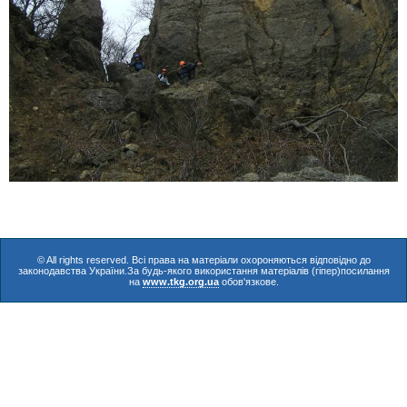
© All rights reserved. Всі права на матеріали охороняються відповідно до
законодавства України.За будь-якого використання матеріалів (гіпер)посилання
на
www.tkg.org.ua
обов'язкове.