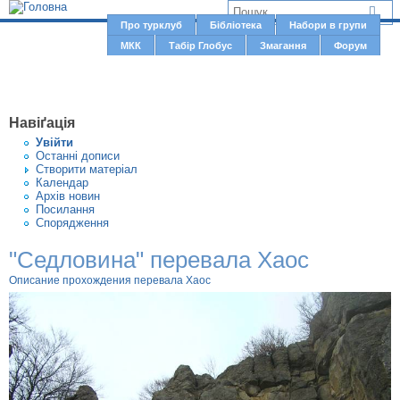
Jump to navigation
В
Про турклуб
Бібліотека
Набори в групи
Г
МКК
Табір Глобус
Змагання
Форум
и
о
є
л
о
т
Навіґація
в
у
Увiйти
н
Останні дописи
т
Створити матерiал
е
Календар
м
Архів новин
Посилання
е
Спорядження
н
"Седловина" перевала Хаос
ю
Описание прохождения перевала Хаос