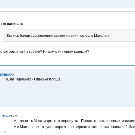
tem написав:
Колись бачив здоровенний манеж повний калош в Магелані
о который на Петровке? Рядом с книжным рынком?
 ТЕРЕМКАХ
Ні, на Теремках - Одеська площа
, ТОЧНО - С
А, точно - с Мега-маркетом перепутал. Понаоткрывали всяких магазино
А в Магеллане - в супермаркете на первом этаже, я так понимаю? Или
0