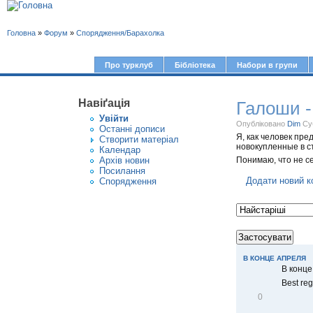
В
Головна
»
Форум
»
Спорядження/Барахолка
и
є
Про турклуб
Бібліотека
Набори в групи
Г
т
о
у
Навіґація
Галоши -
л
Увiйти
т
о
Опубліковано
Dim
Суб
Останні дописи
Я, как человек пре
Створити матерiал
в
новокупленные в ст
Календар
Архів новин
Понимаю, что не се
н
Посилання
е
Додати новий к
Спорядження
м
е
н
ю
В КОНЦЕ АПРЕЛЯ
В конце
Best re
В
0
і