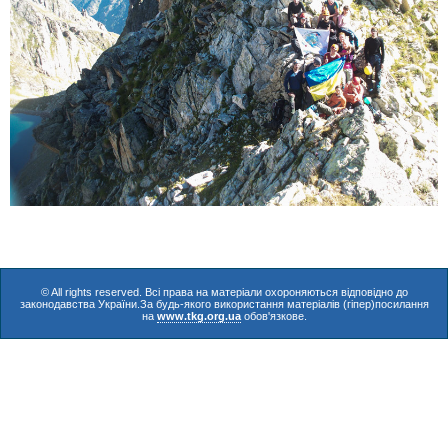
© All rights reserved. Всі права на матеріали охороняються відповідно до
законодавства України.За будь-якого використання матеріалів (гіпер)посилання
на
www.tkg.org.ua
обов'язкове.