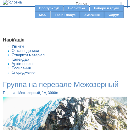
Jump to navigation
В
Про турклуб
Бібліотека
Набори в групи
Г
МКК
Табір Глобус
Змагання
Форум
и
о
є
л
о
т
Навіґація
в
у
Увiйти
н
Останні дописи
т
Створити матерiал
е
Календар
м
Архів новин
Посилання
е
Спорядження
н
Группа на перевале Межозерный
ю
Перевал Межозерный, 1А, 3000м