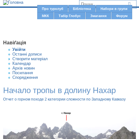
Jump to navigation
В
Про турклуб
Бібліотека
Набори в групи
Г
МКК
Табір Глобус
Змагання
Форум
и
о
є
л
о
т
Навіґація
в
у
Увiйти
н
Останні дописи
т
Створити матерiал
е
Календар
м
Архів новин
Посилання
е
Спорядження
н
Начало тропы в долину Нахар
ю
Отчет о горном походе 2 категории сложности по Западному Кавказу