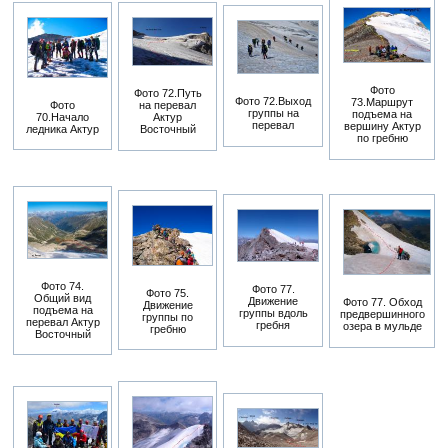
Фото
Фото 72.Путь
Фото 72.Выход
73.Маршрут
Фото
на перевал
группы на
подъема на
70.Начало
Актур
перевал
вершину Актур
ледника Актур
Восточный
по гребню
Фото 74.
Фото 77.
Фото 75.
Общий вид
Движение
Фото 77. Обход
Движение
подъема на
группы вдоль
предвершинного
группы по
перевал Актур
гребня
озера в мульде
гребню
Восточный