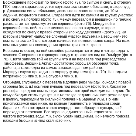
Восхождение проходит по гребню (фото 73), по сыпухе и снегу. В сторону
ГКХ подъем характеризуется крутыми скальными обрывами, в сторону д.
р. Джалпакол есть небольшая, довольно пологая полоска, до 10 м
ледника, покрытого снегом. Стараемся идти по камням на крутых участках
и по снегу на пологих (фото 75). Между перевалом и вершиной по гребню
располагается промежуточная вершина (фото 76). Между ней и
вершиной есть небольшое живописное озеро в мульде, которое
обходится по снегу с правой стороны (по ходу движения) (фото 77). За
которым следует наиболее сложный участок подъема на вершину - это
осыпь на скалах 1 к. с, которая начинается немного выше озера. На всех
осыпных участках восхождения просматривается тропа.
Вершина плоская, на ней спокойно размещается отряд в четырнадцать
человек. С вершины в хорошую погоду открывается вид на Эльбрус (фото
78). Снята записка той же группы что и на перевале под руководством
Тимофеева. Вершина Актур - достаточно хорошая обзорная точка
района, а также одна из самых высоких в данном районе.
Маршрут спуска проходит по маршруту подъема (фото 79). На подъем
потрачено 55 мин х. в., на спуск 40 мин х. в.
Отобедав, спускаемся с перевала в долину реки Мырды, обходя с правой
стороны (по х. д.) осыпной пупырь под перевалом (фото 80). Характер
рельефа - средняя осыпь, спустившись с которой выходим на ледник. По
нему обходим скалы пупыря, и в месте где ледник начинает резко падать
в долину, переходим по скальной полочке на бараньи лбы. По ним
приспускаемся еще ниже, на ровные травянистые площадки среди
бараньих лбов, которые в свою очередь тоже образуют пупырь, за 2
перехода от перевала. Все хорошо, единственный недостаток - нет
чистого источника воды, т. к. склон усеян какашками. Но немного поискав,
находим бьющий из-под скал источник.