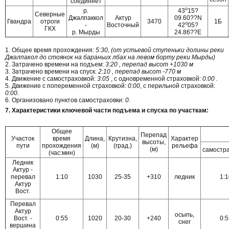
соединяет
о
р.
43
15?
Северные
Джалпаккол
Актур
09.60??N
Гвандра
отроги
3470
1Б
о
-
Восточный
42
05?
ГКХ
р. Мырды
24.86??Е
1. Общее время прохождения:
5:30, (от устьевой ступеньки долины реки
Джалпакол до стоянок на бараньих лбах на левом борту реки Мырды)
2. Затрачено времени на подъем:
3:20 , перепад высот +1030 м
3. Затрачено времени на спуск:
2:10 , перепад высот -770 м
4. Движение с самостраховкой:
3:05
, с одновременной страховкой:
0:00 .
5. Движение с попеременной страховкой:
0:00
, с перильной страховкой:
0:00.
6. Организовано пунктов самостраховки:
0.
7. Характеристики ключевой части подъема и спуска по участкам:
Общее
Перепад
Участок
время
Длина,
Крутизна,
Характер
высоты,
пути
прохождения
(м)
(град.)
рельефа
(м)
самостр
(час:мин)
Ледник
Актур -
перевал
1:10
1030
25-35
+310
ледник
1:1
Актур
Вост.
Перевал
Актур
осыпь,
Вост. -
0:55
1020
20-30
+240
0:5
снег
вершина