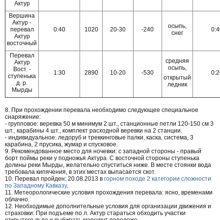
Актур
Вершина
Актур -
осыпь,
перевал
0:40
1020
20-30
-240
0:4
снег
Актур
восточный
Перевал
средняя
Актур
осыпь,
Вост. -
1:30
2890
10-20
-530
0:2
ступенька
открытый
д. р.
ледник
Мырды
8. При прохождении перевала необходимо следующее специальное
снаряжение:
- групповое: веревка 50 м минимум 2 шт., станционные петли 120-150 см 3
шт., карабины 4 шт., комплект расходной веревки на 2 станции.
- индивидуальное: ледоруб и треккинговые палки, каска, система, 3
карабина, 2 прусика, жумар и спусковое.
9. Рекомендованное место для ночевки: с западной стороны - правый
борт поймы реки у подножья Актура. С восточной стороны ступенька
долины реки Мырды, желательно спуститься ниже. В месте стоянки вода
требовала кипячения, в этих местах выпасается скот.
10. Перевал пройден: 20.08.2013 в
горном походе 2 категории сложности
по Западному Кавказу
.
11. Метеорологические условия прохождения перевала: ясно, временами
облачно.
12. Необходимые дополнительные условия для организации движения и
страховки: При подъеме по л. Актур стараться обходить участки
открытого льда и выбирать маршрут поположе.