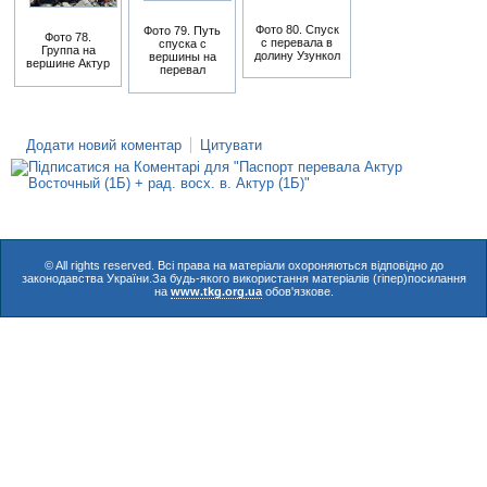
Фото 80. Спуск
Фото 79. Путь
Фото 78.
с перевала в
спуска с
Группа на
долину Узункол
вершины на
вершине Актур
перевал
Додати новий коментар
Цитувати
© All rights reserved. Всі права на матеріали охороняються відповідно до
законодавства України.За будь-якого використання матеріалів (гіпер)посилання
на
www.tkg.org.ua
обов'язкове.