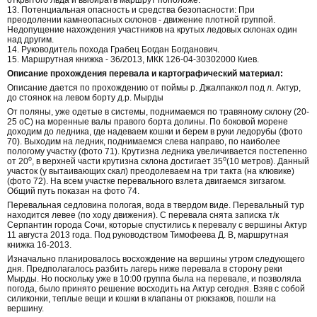
13. Потенциальная опасность и средства безопасности: При
преодолении камнеопасных склонов - движение плотной группой.
Недопущение нахождения участников на крутых ледовых склонах один
над другим.
14. Руководитель похода Грабец Богдан Богданович.
15. Маршрутная книжка - 36/2013, МКК 126-04-30302000 Киев.
Описание прохождения перевала и картографический материал:
Описание дается по прохождению от поймы р. Джалпаккол под л. Актур,
до стоянок на левом борту д.р. Мырды
От поляны, уже одетые в системы, поднимаемся по травяному склону (20-
25 оС) на моренные валы правого борта долины. По боковой морене
доходим до ледника, где надеваем кошки и берем в руки ледорубы (фото
70). Выходим на ледник, поднимаемся слева направо, по наиболее
пологому участку (фото 71). Крутизна ледника увеличивается постепенно
о
о
от 20
, в верхней части крутизна склона достигает 35
(10 метров). Данный
участок (у вытаивающих скал) преодолеваем на три такта (на клювике)
(фото 72). На всем участке перевального взлета двигаемся зигзагом.
Общий путь показан на фото 74.
Перевальная седловина пологая, вода в твердом виде. Перевальный тур
находится левее (по ходу движения). С перевала снята записка т/к
Серпантин города Сочи, которые спустились к перевалу с вершины Актур
11 августа 2013 года. Под руководством Тимофеева Д. В, маршрутная
книжка 16-2013.
Изначально планировалось восхождение на вершины утром следующего
дня. Предполагалось разбить лагерь ниже перевала в сторону реки
Мырды. Но поскольку уже в 10:00 группа была на перевале, и позволяла
погода, было принято решение восходить на Актур сегодня. Взяв с собой
силиконки, теплые вещи и кошки в клапаны от рюкзаков, пошли на
вершину.