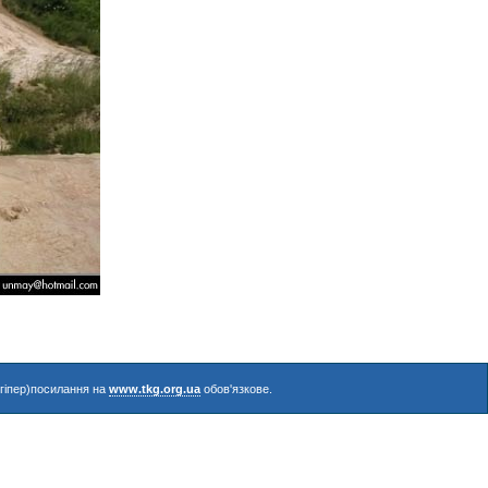
(гіпер)посилання на
www.tkg.org.ua
обов'язкове.