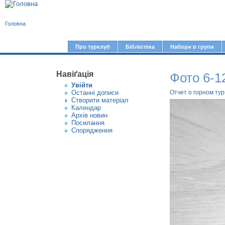
В
Головна
и
є
Про турклуб
Бібліотека
Набори в групи
Г
т
о
у
Навіґація
Фото 6-1
л
Увiйти
т
о
Останні дописи
Отчет о горном ту
Створити матерiал
в
Календар
Архів новин
н
Посилання
е
Спорядження
м
е
н
ю