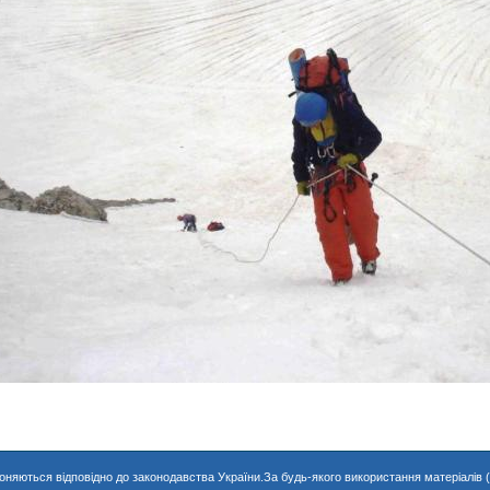
хороняються відповідно до законодавства України.За будь-якого використання матеріалів 