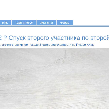
Jump to navigation
МКК
Табір Глобус
Змагання
Форум
2 ? Спуск второго участника по второ
ристском спортивном походе 3 категории сложности по Гисаро-Алаю