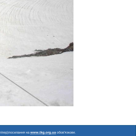
(гіпер)посилання на
www.tkg.org.ua
обов'язкове.