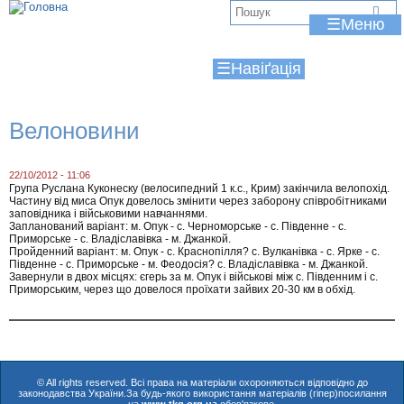
Jump to navigation
В
☰
и
☰
є
т
Велоновини
у
т
22/10/2012 - 11:06
Група Руслана Куконеску (велосипедний 1 к.с., Крим) закінчила велопохід.
Частину від миса Опук довелось змінити через заборону співробітниками
заповідника і військовими навчаннями.
Запланований варіант: м. Опук - с. Черноморське - с. Південне - с.
Приморське - с. Владіславівка - м. Джанкой.
Пройденний варіант: м. Опук - с. Краснопілля? с. Вулканівка - с. Ярке - с.
Південне - с. Приморське - м. Феодосія? с. Владіславівка - м. Джанкой.
Завернули в двох місцях: єгерь за м. Опук і військові між с. Південним і с.
Приморським, через що довелося проїхати зайвих 20-30 км в обхід.
© All rights reserved. Всі права на матеріали охороняються відповідно до
законодавства України.За будь-якого використання матеріалів (гіпер)посилання
на
www.tkg.org.ua
обов'язкове.