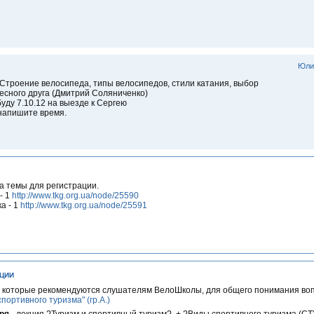
Юли
 Строение велосипеда, типы велосипедов, стили катания, выбор
есного друга (Дмитрий Соляниченко)
буду 7.10.12 на выезде к Сергею
напишите время.
а темы для регистрации.
- 1
http://www.tkg.org.ua/node/25590
а - 1
http://www.tkg.org.ua/node/25591
ЦИИ
, которые рекомендуются слушателям ВелоШколы, для общего понимания во
спортивного туризма" (гр.А.)