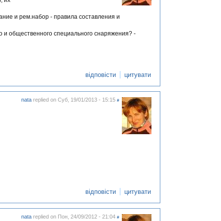
, их
ание и рем.набор - правила составления и
о и общественного специального снаряжения? -
відповісти
цитувати
nata
replied on
Суб, 19/01/2013 - 15:15
#
відповісти
цитувати
nata
replied on
Пон, 24/09/2012 - 21:04
#