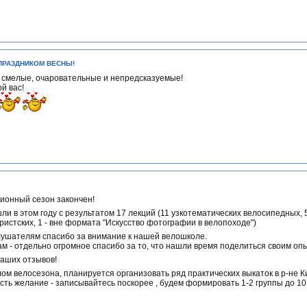
ПРАЗДНИКОМ ВЕСНЫ!
 смелые, очаровательные и непредсказуемые!
й вас!
ионный сезон закончен!
и в этом году с результатом 17 лекций (11 узкотематических велосипедных, 
истских, 1 - вне формата "Искусство фотографии в велопоходе")
лушателям спасибо за внимание к нашей велошколе.
м - отдельно огромное спасибо за то, что нашли время поделиться своим оп
аших отзывов!
ом велосезона, планируется организовать ряд практических выкаток в р-не К
есть желание - записывайтесь поскорее , будем формировать 1-2 группы до 10