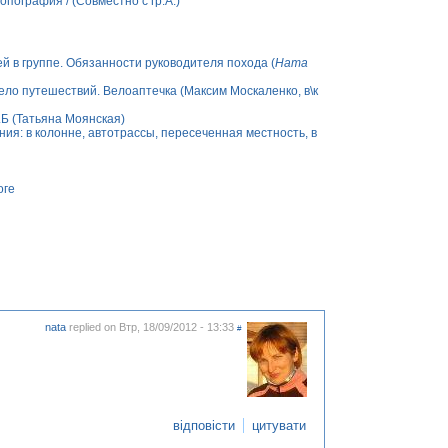
ография / (Совместно с гр.А.)
 в группе. Обязанности руководителя похода (
Ната
ело путешествий. Велоаптечка (Максим Москаленко, в\к
.Б (Татьяна Моянская)
я: в колонне, автотрассы, пересеченная местность, в
оге
nata
replied on
Втр, 18/09/2012 - 13:33
#
відповісти
цитувати