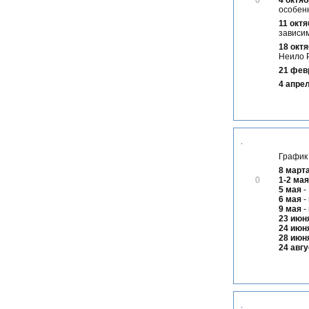
4 октя
0
і
особенн
д
11 октя
м
зависим
і
18 окт
т
Неило 
и
т
21 фев
и
4 апре
.
График 
8 март
В
1-2 мая
0
і
5 мая
-
д
6 мая
-
м
9 мая
-
і
23 июн
т
24 июн
и
28 июн
т
24 авгу
и
.