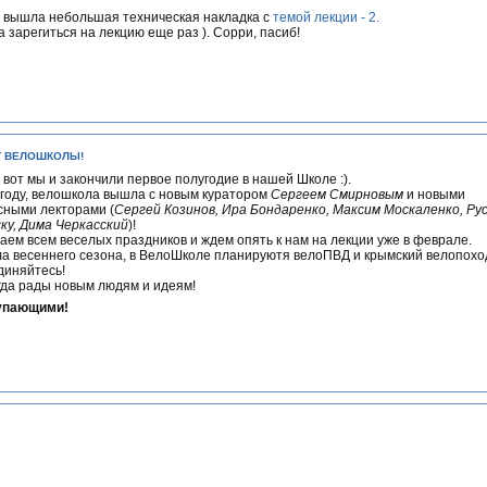
, вышла небольшая техническая накладка с
темой лекции - 2.
 зарегиться на лекцию еще раз ). Сорри, пасиб!
Т ВЕЛОШКОЛЫ!
 вот мы и закончили первое полугодие в нашей Школе :).
 году, велошкола вышла с новым куратором
Сергеем Смирновым
и новыми
сными лекторами (
Сергей Козинов, Ира Бондаренко, Максим Москаленко, Ру
ку, Дима Черкасский
)!
ем всем веселых праздников и ждем опять к нам на лекции уже в феврале.
а весеннего сезона, в ВелоШколе планируютя велоПВД и крымский велопоход
диняйтесь!
гда рады новым людям и идеям!
упающими!