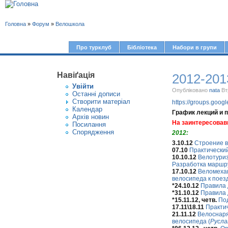
В
Головна
»
Форум
»
Велошкола
и
є
Про турклуб
Бібліотека
Набори в групи
Г
т
о
у
Навіґація
2012-201
л
Увiйти
т
о
Опубліковано
nata
Вт
Останні дописи
Створити матерiал
https://groups.goog
в
Календар
График лекций и 
Архів новин
н
На заинтересовав
Посилання
е
Спорядження
2012:
3.10.12
Строение в
м
07.10
Практический
е
10.10.12
Велотуриз
Разработка маршру
н
17.10.12
Веломехан
велосипеда к поез
ю
*24.10.12
Правила 
*31.10.12
Правила 
*15.11.12, четв.
Под
17.11\18.11
Практи
21.11.12
Велоснаря
велосипеда (
Русла