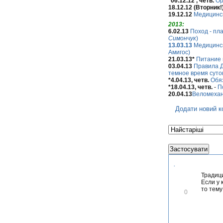
*06.12.12 , четв.
Ор
18.12.12 (Вторник!
19.12.12
Медицинск
2013:
6.02.13
Поход - пл
Симончук
)
13.03.13
Медицинск
Амигос)
21.03.13*
Питание 
03.04.13
Правила Д
темное время суток
*4.04.13, четв.
Обяз
*18.04.13, четв.
-
П
20.04.13
Веломехани
Додати новий к
.
Традици
Если у 
то тему
В
0
і
д
м
і