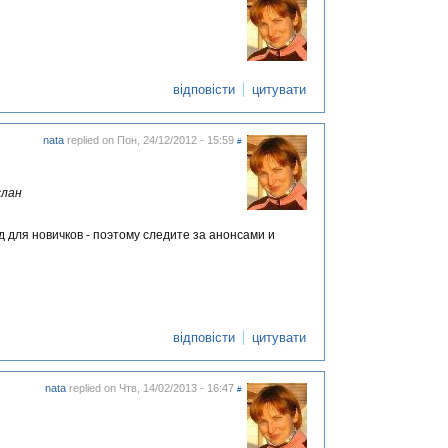
відповісти
цитувати
nata
replied on
Пон, 24/12/2012 - 15:59
#
слан
 для новичков - поэтому следите за анонсами и
відповісти
цитувати
nata
replied on
Чтв, 14/02/2013 - 16:47
#