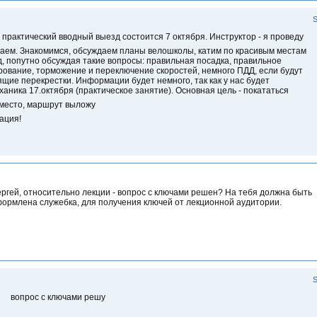
S
практический вводный выезд состоится 7 октября. Инструктор - я проведу
аем. Знакомимся, обсуждаем планы велошколы, катим по красивым местам
д, попутно обсуждая такие вопросы: правильная посадка, правильное
ование, торможение и переключение скоростей, немного ПДД, если будут
щие перекрестки. Информации будет немного, так как у нас будет
аника 17.октября (практическое занятие). Основная цель - покататься
место, маршрут выложу
ация!
ргей, относительно лекции - вопрос с ключами решен? На тебя должна быть
ормлена служебка, для получения ключей от лекционной аудитории.
S
вопрос с ключами решу