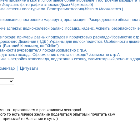
иентирование и карты, спортивное ориентирование. Построение маршрута Топ
)
Искусство фотографии в походе(
Дима Черкасский
)
ие аспекты велотуризма. Велотравматология(
Максим Москаленко
)
анирование, построение маршрута, организация. Распределение обязанностей
ие аспекты: водно-солевой баланс, посадка, каденс. Аспекты безопасности в
в походе: примеры разных подходов и продуктовых раскладок"/совместно с гр
орожного Движения (ПДД ) Украины для велосипедистов. Особенности движени
. (Виталий Коломиец, в\к "Xbike")
анности руководителя похода /совместно с гр.А
одготовка похода: Оформление отчета о походе? /совместно с гр.А
ка: настройка велосипеда, подготовка к сезону, елементарный ремонт в дор
оментар
Цитувати
онно - приглашаем и разыскиваем лекторов!
кого то есть личное желание поделиться опытом и почитать каку
 - присылайте Название и суть :)