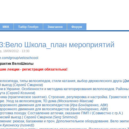
Jump to navigation
МКК
Табір Глобус
Змагання
Форум
3:Вело Школа_план мероприятий
р, 18/09/2012 - 13:30
le.com/group/veloschcool
практик ВелоШколы
шие лекции - регистрация обязательна!
елосипеда, типы велосипедов, стили катания, выбор двухколесного друга (
Дм
 выезд (
Сергей Смирнов
)
м в Украине. Особенности и методика категорирования велопоходов. Районы
та (
Сергей Козинов
)
ика (практическое занятие). Строение, регулировка и настройка. Грамотное
дке. Уход за велосипедом, ТО дома
(Москаленко Максим)
дорожного движения для велосипедистов (
Ира Бондаренко, АВК
)
дорожного движения для велосипедистов (
Ира Бондаренко, АВК
)
готовка похода: Составление аптечки, оказание ПМП / (Совместно с гр.А.)
ческий выезд (
Сергей Смирнов (Serg Smirnov)
)
жение: рюкзак, багажники и проч. Дополнительное оборудование. Вело экипир
н Куконеску (rusved)
)