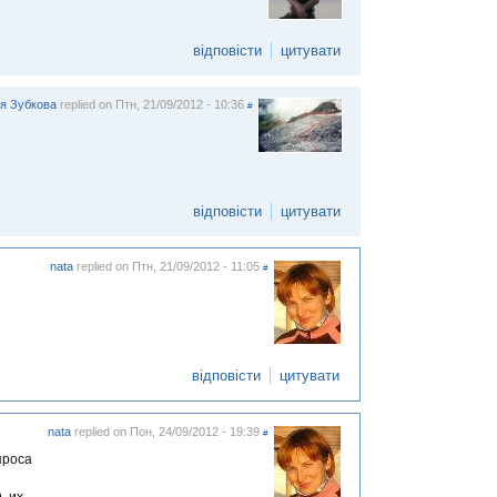
відповісти
цитувати
я Зубкова
replied on
Птн, 21/09/2012 - 10:36
#
відповісти
цитувати
nata
replied on
Птн, 21/09/2012 - 11:05
#
відповісти
цитувати
nata
replied on
Пон, 24/09/2012 - 19:39
#
проса