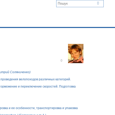
В
0
і
д
м
итрий Соляниченко
)
і
т
 проведения велопоходов различных категорий.
и
т
 торможение и переключение скоростей. Подготовка
и
овка и ее особенности, транспортировка и упаковка