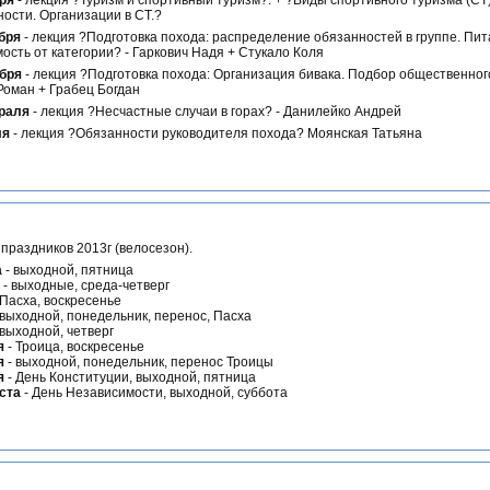
бря
- лекция ?Туризм и спортивный туризм?. + ?Виды спортивного туризма (СТ)
ости. Организации в СТ.?
бря
- лекция ?Подготовка похода: распределение обязанностей в группе. Пит
ость от категории? - Гаркович Надя + Стукало Коля
ября
- лекция ?Подготовка похода: Организация бивака. Подбор общественног
Роман + Грабец Богдан
раля
- лекция ?Несчастные случаи в горах? - Данилейко Андрей
ля
- лекция ?Обязанности руководителя похода? Моянская Татьяна
праздников 2013г (велосезон).
а
- выходной, пятница
- выходные, среда-четверг
 Пасха, воскресенье
 выходной, понедельник, перенос, Пасха
 выходной, четверг
я
- Троица, воскресенье
я
- выходной, понедельник, перенос Троицы
я
- День Конституции, выходной, пятница
ста
- День Независимости, выходной, суббота