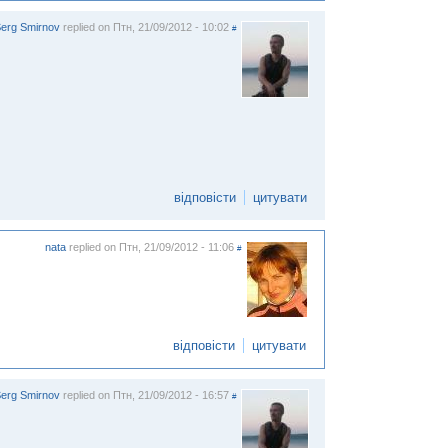
erg Smirnov
replied on
Птн, 21/09/2012 - 10:02
#
відповісти
цитувати
nata
replied on
Птн, 21/09/2012 - 11:06
#
відповісти
цитувати
erg Smirnov
replied on
Птн, 21/09/2012 - 16:57
#