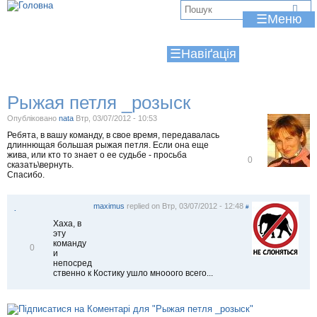
Jump to navigation
В
☰
и
☰
є
т
Рыжая петля _розыск
у
Опубліковано
nata
Втр, 03/07/2012 - 10:53
т
Ребята, в вашу команду, в свое время, передавалась
длиннющая большая рыжая петля. Если она еще
жива, или кто то знает о ее судьбе - просьба
В
0
сказать\вернуть.
і
Спасибо.
д
м
і
maximus
replied on
Втр, 03/07/2012 - 12:48
т
#
.
и
Хаха, в
т
эту
и
команду
В
0
и
і
непосред
д
ственно к Костику ушло мнооого всего...
м
і
т
и
т