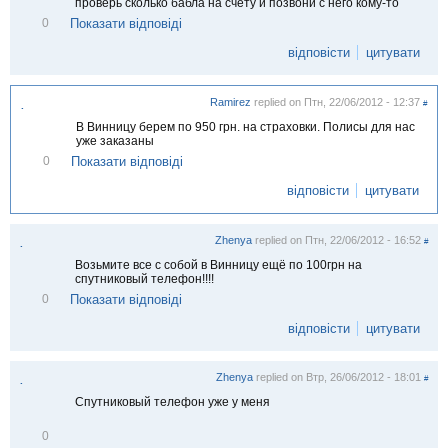
проверь сколько бабла на счету и позвони с него кому-то
В
Показати відповіді
0
і
д
відповісти
цитувати
м
і
т
Ramirez
replied on
Птн, 22/06/2012 - 12:37
и
#
.
т
В Винницу берем по 950 грн. на страховки. Полисы для нас
и
уже заказаны
В
Показати відповіді
0
і
д
відповісти
цитувати
м
і
т
Zhenya
replied on
Птн, 22/06/2012 - 16:52
и
#
.
т
Возьмите все с собой в Винницу ещё по 100грн на
и
спутниковый телефон!!!!
В
Показати відповіді
0
і
д
відповісти
цитувати
м
і
т
Zhenya
replied on
Втр, 26/06/2012 - 18:01
и
#
.
т
Спутниковый телефон уже у меня
и
В
0