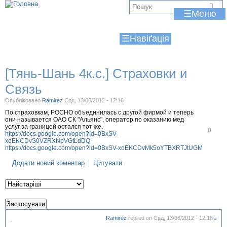
Jump to navigation
В
☰
и
☰
є
т
[Тянь-Шань 4к.с.] Страховки и
у
Связь
т
Опубліковано
Ramirez
Срд, 13/06/2012 - 12:16
По страховкам, РОСНО объединилась с другой фирмой и теперь
они называется ОАО СК "Альянс", оператор по оказанию мед
услуг за границей остался тот же.
В
0
https://docs.google.com/open?id=0BxSV-
і
xoEKCDvS0VZRXNpVGtLdDQ
д
https://docs.google.com/open?id=0BxSV-xoEKCDvMk5oYTBXRTJtUGM
м
і
Додати новий коментар
Цитувати
т
и
т
и
Ramirez
replied on
Срд, 13/06/2012 - 12:18
#
.