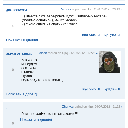
і
т
Ramirez
replied on
Пон, 23/07/2012 - 23:13
и
#
ДВА ВОПРОСА
т
1) Вместе с сп. телефоном идут 3 запасных батареи
и
(помимо основной), мы их берем?
2) У кого симка на спутник? Стас?
В
0
і
д
відповісти
цитувати
м
Показати відповіді
і
т
и
airlex
replied on
Срд, 25/07/2012 - 13:28
т
#
ОБРАТНАЯ СВЯЗЬ
и
Как часто
мы будем
слать смс
В
0
в Киев?
і
Нужно
д
ведь родителей готовить)
м
і
відповісти
цитувати
т
и
Показати відповіді
т
и
Zhenya
replied on
Чтв, 26/07/2012 - 11:15
#
.
Рома, не забудь взять страховки!!!!
Показати відповіді
В
0
і