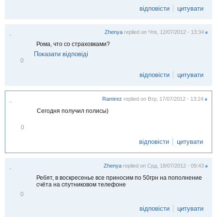
і
д
відповісти
цитувати
м
і
т
Zhenya
replied on
Чтв, 12/07/2012 - 13:34
и
#
.
т
Рома, что со страховками?
и
Показати відповіді
В
0
і
д
відповісти
цитувати
м
і
т
Ramirez
replied on
Втр, 17/07/2012 - 13:24
и
#
.
т
Сегодня получил полисы)
и
В
0
і
д
відповісти
цитувати
м
і
т
Zhenya
replied on
Срд, 18/07/2012 - 09:43
и
#
.
т
Ребят, в воскресенье все приносим по 50грн на пополнение
и
счёта на спутниковом телефоне
В
0
і
д
відповісти
цитувати
м