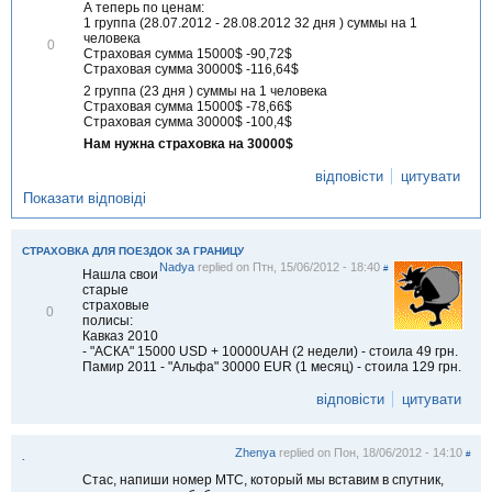
А теперь по ценам:
1 группа (28.07.2012 - 28.08.2012 32 дня ) суммы на 1
человека
В
0
Страховая сумма 15000$ -90,72$
і
Страховая сумма 30000$ -116,64$
д
м
2 группа (23 дня ) суммы на 1 человека
і
Страховая сумма 15000$ -78,66$
т
Страховая сумма 30000$ -100,4$
и
Нам нужна страховка на 30000$
т
и
відповісти
цитувати
Показати відповіді
СТРАХОВКА ДЛЯ ПОЕЗДОК ЗА ГРАНИЦУ
Nadya
replied on
Птн, 15/06/2012 - 18:40
#
Нашла свои
старые
страховые
В
0
полисы:
і
Кавказ 2010
д
- "АСКА" 15000 USD + 10000UAH (2 недели) - стоила 49 грн.
м
Памир 2011 - "Альфа" 30000 EUR (1 месяц) - стоила 129 грн.
і
т
відповісти
цитувати
и
т
и
Zhenya
replied on
Пон, 18/06/2012 - 14:10
#
.
Стас, напиши номер МТС, который мы вставим в спутник,