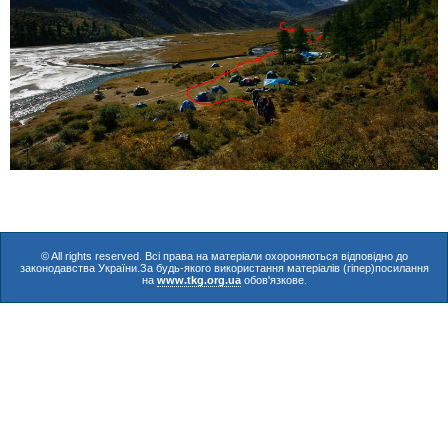
© All rights reserved. Всі права на матеріали охороняються відповідно до
законодавства України.За будь-якого використання матеріалів (гіпер)посилання
на
www.tkg.org.ua
обов'язкове.