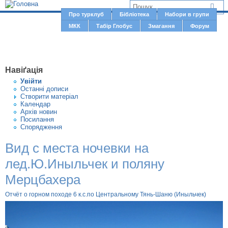
Jump to navigation
В
Про турклуб
Бібліотека
Набори в групи
Г
МКК
Табір Глобус
Змагання
Форум
и
о
є
л
о
т
Навіґація
в
у
Увiйти
н
Останні дописи
т
Створити матерiал
е
Календар
м
Архів новин
Посилання
е
Спорядження
н
Вид с места ночевки на
ю
лед.Ю.Иныльчек и поляну
Мерцбахера
Отчёт о горном походе 6 к.с.по Центральному Тянь-Шаню (Иныльчек)