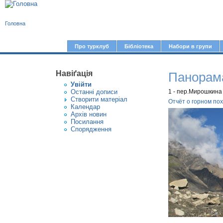
В
Головна
и
є
Про турклуб
Бібліотека
Набори в групи
Г
т
о
у
Навіґація
Панорама
л
Увiйти
т
о
Останні дописи
1 - пер.Мирошкина
Створити матерiал
в
Отчёт о горном по
Календар
Архів новин
н
Посилання
е
Спорядження
м
е
н
ю