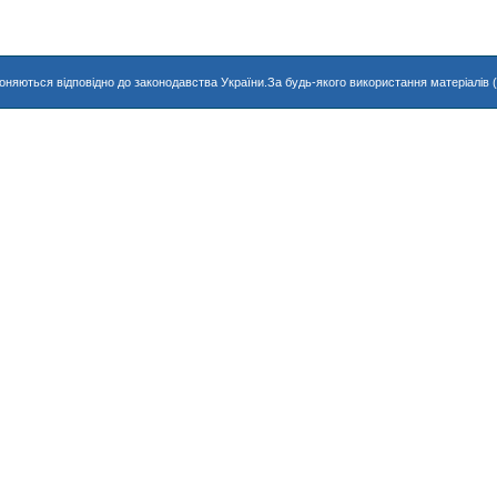
хороняються відповідно до законодавства України.За будь-якого використання матеріалів 