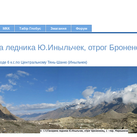
Jump to navigation
МКК
Табір Глобус
Змагання
Форум
 ледника Ю.Иныльчек, отрог Бронен
ходе 6 к.с.по Центральному Тянь-Шаню (Иныльчек)