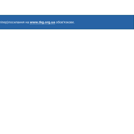
(гіпер)посилання на
www.tkg.org.ua
обов'язкове.