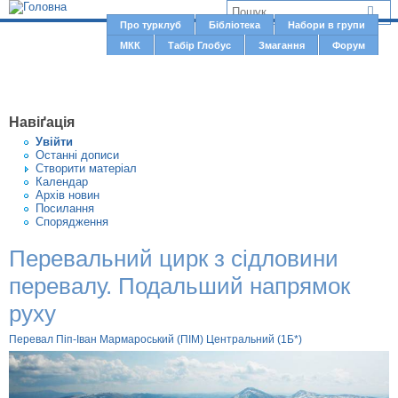
Jump to navigation
В
Про турклуб
Бібліотека
Набори в групи
Г
МКК
Табір Глобус
Змагання
Форум
и
о
є
л
о
т
Навіґація
в
у
Увiйти
н
Останні дописи
т
Створити матерiал
е
Календар
м
Архів новин
Посилання
е
Спорядження
н
Перевальний цирк з сідловини
ю
перевалу. Подальший напрямок
руху
Перевал Піп-Іван Мармароський (ПІМ) Центральний (1Б*)