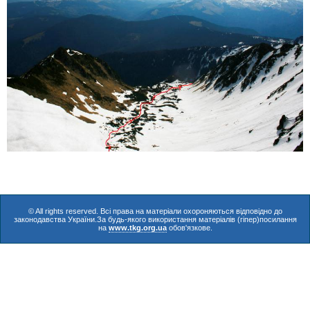
© All rights reserved. Всі права на матеріали охороняються відповідно до
законодавства України.За будь-якого використання матеріалів (гіпер)посилання
на
www.tkg.org.ua
обов'язкове.