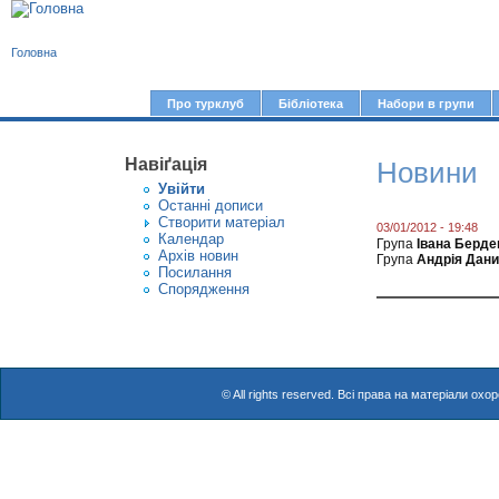
В
Головна
и
є
Про турклуб
Бібліотека
Набори в групи
Г
т
о
у
Навіґація
Новини
л
Увiйти
т
о
Останні дописи
Створити матерiал
в
03/01/2012 - 19:48
Календар
Група
Івана Берде
Архів новин
н
Група
Андрія Дан
Посилання
е
Спорядження
м
е
н
© All rights reserved. Всі права на матеріали о
ю