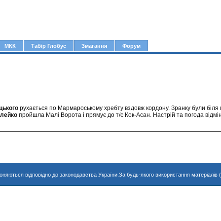
Jump to navigation
МКК
Табір Глобус
Змагання
Форум
цького
рухається по Мармароському хребту вздовж кордону. Зранку були біля 
илейко
пройшла Малі Ворота і прямує до т/с Кок-Асан. Настрій та погода відмін
хороняються відповідно до законодавства України.За будь-якого використання матеріалів 