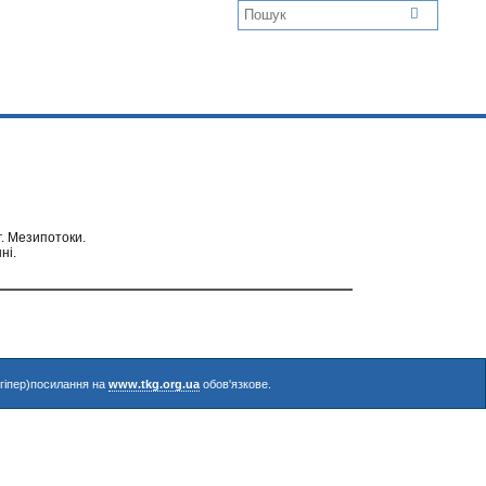
г. Мезипотоки.
ні.
(гіпер)посилання на
www.tkg.org.ua
обов'язкове.