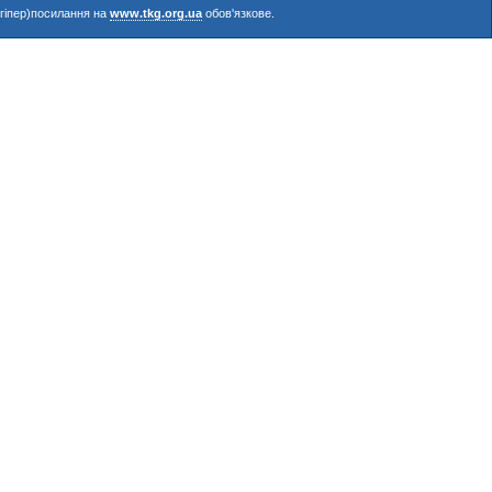
(гіпер)посилання на
www.tkg.org.ua
обов'язкове.