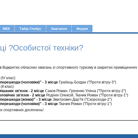
Jump to navigation
МКК
Табір Глобус
Змагання
Форум
і ?Особистої техніки?
в Відкритих обласних змагань зі спортивного туризму в закритих приміщеннях
(IV клас):
 перешкоди (чоловіки)" - 3 місце
Грабець Богдан ("Проти вітру-3")
II клас):
ішаних зв'язок - 2 місце
Саков Роман, Гріненко Уляна ("Проти вітру-2")
ловічих зв'язок - 2 місце
Родінін Олексій, Ткачик Роман ("Проти вітру-1")
 перешкоди (жінки)" - 3 місце
Змитрович Дар?я ("Скороходи-2")
 перешкоди (чоловіки)" - 3 місце
Ткачик Роман ("Проти вітру-1")
 спортивних досягнень!