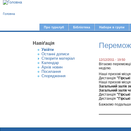
В
Головна
и
є
Про турклуб
Бібліотека
Набори в групи
Г
т
о
у
Навіґація
Переможц
л
Увiйти
т
о
Останні дописи
Створити матерiал
в
12/12/2011 - 19:50
Календар
Вітаємо переможці
Архів новин
н
неділю.
Посилання
Наші призові місця 
е
Спорядження
Дистанція
"Гірські
Наші призові місця (
м
Загальний залік зм
е
Загальний залік чо
Дистанція
"Гірські
н
Дистанція
"Гірські
Бажаємо подальших
ю