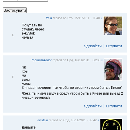
freia
replied on
Втр, 15/11/2011 - 11:40
#
.
Покупать по
студаку через
e-kvytok
В
0
нельзя.
і
д
відповісти
цитувати
м
і
т
и
Реаниматолог
replied on
Срд, 16/11/2011 - 08:30
#
.
т
и
"из
Кры
ма
В
0
выез
і
жаем
д
3 января вечером, так чтобы во вторник утром быть в Киеве"
м
і
Жека, ты имел ввиду в среду утром быть в Киеве или выезд 2
т
января вечером?
и
т
відповісти
цитувати
и
artstein
replied on
Срд, 16/11/2011 - 09:42
#
.
Давайте