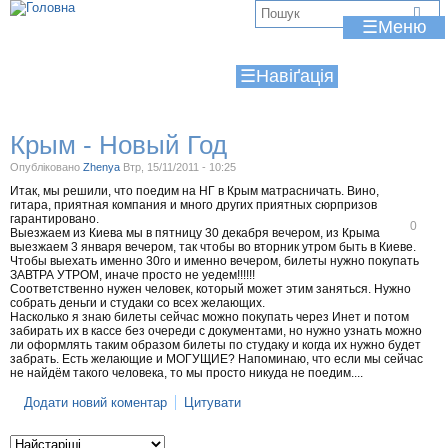
Jump to navigation
В
☰
и
☰
є
т
Крым - Новый Год
у
Опубліковано
Zhenya
Втр, 15/11/2011 - 10:25
т
Итак, мы решили, что поедим на НГ в Крым матрасничать. Вино,
гитара, приятная компания и много других приятных сюрпризов
гарантировано.
В
0
Выезжаем из Киева мы в пятницу 30 декабря вечером, из Крыма
і
выезжаем 3 января вечером, так чтобы во вторник утром быть в Киеве.
д
Чтобы выехать именно 30го и именно вечером, билеты нужно покупать
м
ЗАВТРА УТРОМ, иначе просто не уедем!!!!!!
і
Соответственно нужен человек, который может этим заняться. Нужно
т
собрать деньги и студаки со всех желающих.
и
Насколько я знаю билеты сейчас можно покупать через Инет и потом
т
забирать их в кассе без очереди с документами, но нужно узнать можно
и
ли оформлять таким образом билеты по студаку и когда их нужно будет
забрать. Есть желающие и МОГУЩИЕ? Напоминаю, что если мы сейчас
не найдём такого человека, то мы просто никуда не поедим....
Додати новий коментар
Цитувати