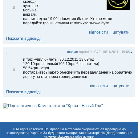
сьогодні
зустріне
В
0
мось на
і
вокзалі,
д
наприклад на 19:00 і візьмемо білети. Хто не може -
м
передайте гроші і студаки комусь хто зможе бути.
і
т
відповісти
цитувати
и
т
Показати відповіді
и
ctacian
replied on
Суб, 19/11/2011 - 19:08
#
.
и так: купил билеты: 30.12.2011 13.09год
120.10грн - полный(105.10грн без постели)
58.54грн - студ
В
0
постарайтесь как-то обеспечить передачу денег на обратную
і
дорогу на кпи через тренирующихся
д
м
відповісти
цитувати
і
т
Показати відповіді
и
т
и
© All rights reserved. Всі права на матеріали охороняються відповідно до
законодавства України.За будь-якого використання матеріалів (гіпер)посилання
на
www.tkg.org.ua
обов'язкове.