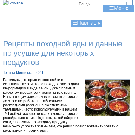
Jump to navigation
В
☰
и
☰
є
т
Рецепты походной еды и данные
у
по усушке для некоторых
т
продуктов
Тетяна Моянська
2011
Раскладки, которые можно найти в
большинстве отчетов о походах, часто дают
информацию в виде таблиц уже с полным
расчетом продуктов и меню на всю группу.
Начинающим завхозам или тем, кто просто
до этого не работал с табличными
раскладками (особенно экселевскими
таблицами, часто используемыми в нашем
т/к Глобус), далеко не всегда легко и просто
разобраться в них. Надеюсь, такой сборник
блюд с нормами по каждому продукту
немножко упростит жизнь тем, кто решил поэкспериментировать с
раскладкой и продуктами.