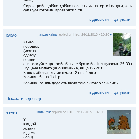
Сирок треба дрібно-дрібно порізати чи натерти і кинути, коли
суп буде готовим, проварити 5 хв.
відповісти
цитувати
avzaskalna
replied on
Нед, 24/11/2013 - 20:26
#
КАКАО
Какао
порошок
(можна
одразу
несквік,
але врахуйте що треба більше брати бо він з цукром)- 25-30 г
Згущене молоко (або звичайне, якщо є) - 20 г
Ваніль або ванільний цукор - 2 г на 1 літр
Кориця - 5 г на 1 літр
Корицю і ваніль додають після того як какао закипить.
відповісти
цитувати
Показати відповіді
nata_mik
replied on
Птн, 19/06/2015 - 14:57
#
3 СУПА
У
каждой
хозяйк
и даже
борщ