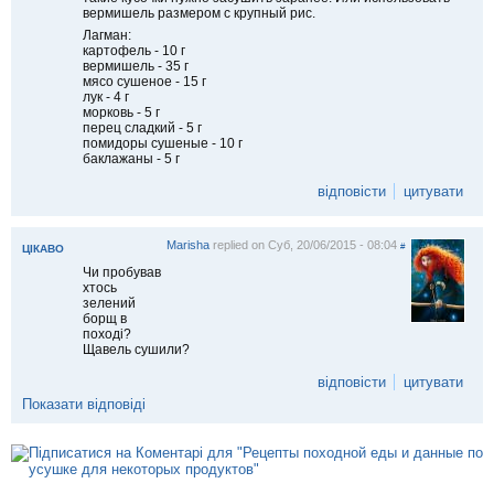
вермишель размером с крупный рис.
Лагман:
картофель - 10 г
вермишель - 35 г
мясо сушеное - 15 г
лук - 4 г
морковь - 5 г
перец сладкий - 5 г
помидоры сушеные - 10 г
баклажаны - 5 г
відповісти
цитувати
Marisha
replied on
Суб, 20/06/2015 - 08:04
#
ЦІКАВО
Чи пробував
хтось
зелений
борщ в
поході?
Щавель сушили?
відповісти
цитувати
Показати відповіді