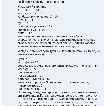
свой, что уж говорить о солянке ))).
У нас такой вариант:
картофель - 30г
мясо сушеное - 10 г
колбаса (или копченость) - 10 г
грибы - 10 г
лук - 2 г
помидоры сушеные - 10 г
соленые огурцы - 2 г
лимон - 1 г
маслины - по желанию, вполне может и не быть
Огурцы обязательно соленые, а не маринованые, но чем
выразительнее их кислинка, тем лучше. Солянка хороша
именно своим особенным кисловатым вкусом.
И еще 2 любимых супа: гуляш и лагман (по крайней мере, мы
так его называем ))).
Гуляш:
картофель - 35 г
вермишель (в виде крупного "риса", в идеале - чепетки) - 15 г
мясо сушеное - 15 г
лук сушеный - 3 г
перец сладкий - 5 г
помидоры сушеные - 5 г
томатный порошок - 3 г (если нет, то сушеная паста,
наверное, грамм 5)
паприка сладкая - 2 г
Поскольку, блюдо венгерское, то в него положены чипетке -
вид вермишели. Готовится домашнее тесто и от него в почти
готовое блюдо отщипываются маленькие кусочки, а потом
все вместе варится до готовности этих макарон. В поход
такие кусочки нужно засушить заранее. Или использовать