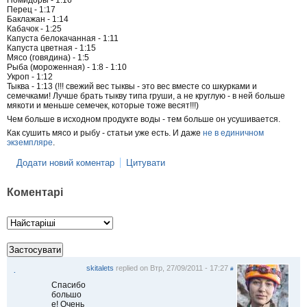
Помидоры - 1:16
Перец - 1:17
Баклажан - 1:14
Кабачок - 1:25
Капуста белокачанная - 1:11
Капуста цветная - 1:15
Мясо (говядина) - 1:5
Рыба (мороженная) - 1:8 - 1:10
Укроп - 1:12
Тыква - 1:13 (!!! свежий вес тыквы - это вес вместе со шкурками и
семечками! Лучше брать тыкву типа груши, а не круглую - в ней больше
мякоти и меньше семечек, которые тоже весят!!!)
Чем больше в исходном продукте воды - тем больше он усушивается.
Как сушить мясо и рыбу - статьи уже есть. И даже
не в единичном
экземпляре
.
Додати новий коментар
Цитувати
Коментарі
skitalets
replied on
Втр, 27/09/2011 - 17:27
#
.
Спасибо
большо
е! Очень