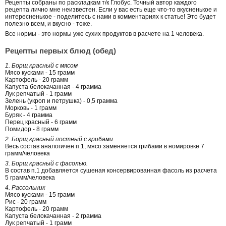
Рецепты собраны по раскладкам т/к Глобус. Точный автор каждого
рецепта лично мне неизвестен. Если у вас есть еще что-то вкусненькое и
интересненькое - поделитесь с нами в комментариях к статье! Это будет
полезно всем, и вкусно - тоже.
Все нормы - это нормы уже сухих продуктов в расчете на 1 человека.
Рецепты первых блюд (обед)
1. Борщ красный с мясом
Мясо кусками - 15 грамм
Картофель - 20 грамм
Капуста белокачанная - 4 грамма
Лук репчатый - 1 грамм
Зелень (укроп и петрушка) - 0,5 грамма
Морковь - 1 грамм
Буряк - 4 грамма
Перец красный - 6 грамм
Помидор - 8 грамм
2. Борщ красный постный с грибами
Весь состав аналогичен п.1, мясо заменяется грибами в номировке 7
грамм/человека
3. Борщ красный с фасолью.
В состав п.1 добавляется сушеная консервированная фасоль из расчета
5 грамм/человека
4. Рассольник
Мясо кусками - 15 грамм
Рис - 20 грамм
Картофель - 20 грамм
Капуста белокачанная - 2 грамма
Лук репчатый - 1 грамм