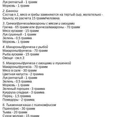
Лук репчатый - 1 грамм
Морковь - 1 грамм
2. Баннош
Состав п.1, мясо и грибы заменяются на тертый сыр, желательно -
брынзу, из расчета 15 грамм/человека
3. Гречка/фунчеза/макароны с мясом и овощами
Гречка - 65 грамм или фунчеза/макароны - 70 грамм
Мясо кусками - 15 грамм
Лук сушеный - 1 грамм
Зелень - 0,5 грамма
Морковь - 1 грамм
4. Макароны/фунчеза с рыбой
Макароны/фунчеза - 70 грамм
Рыба кусками - 15 грамм
Овощи - см.п.3
5. Макароны/фунчеза с овощами и тушенкой
Макароны/фунчеза - 70 грамм
Мясо в сале - 30 грамм
Цветная капуста - 2 грамма
Лук репчатый - 1 грамм
Зелень - 0,5 грамма
Морковь - 1 грамм
Зеленый горошек - 3 грамма
Кукуруза сладкая - 3 грамма
Перец - 1,5 грамма
Помидоры - 2 грамма
6. Тыквенная каша с пшеном/рисом
Пшено/рис - 30 грамм
Тыква - 20 грамм
Сухое молоко - 15 грамм