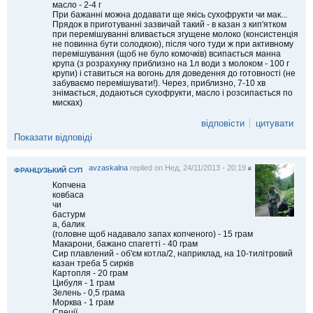
масло - 2-4 г
При бажанні можна додавати ще якісь сухофрукти чи мак...
Прядок в приготуванні зазвичай такий - в казан з кип'ятком
при перемішуванні вливається згущене молоко (консистенція
не повинна бути солодкою), після чого туди ж при активному
перемішування (щоб не було комочків) всипається манна
крупа (з розрахунку приблизно на 1л води з молоком - 100 г
крупи) і ставиться на вогонь для доведення до готовності (не
забуваємо перемішувати!). Через, приблизно, 7-10 хв
знімається, додаються сухофрукти, масло і розсипається по
мисках)
відповісти
цитувати
Показати відповіді
avzaskalna
replied on
Нед, 24/11/2013 - 20:19
#
ФРАНЦУЗЬКИЙ СУП
Копчена
ковбаса
чи
бастурм
а, балик
(головне щоб надавало запах копченого) - 15 грам
Макарони, бажано спагетті - 40 грам
Сир плавлений - об'єм котла/2, наприклад, на 10-тилітровий
казан треба 5 сирків
Картопля - 20 грам
Цибуля - 1 грам
Зелень - 0,5 грама
Морква - 1 грам
Спеції