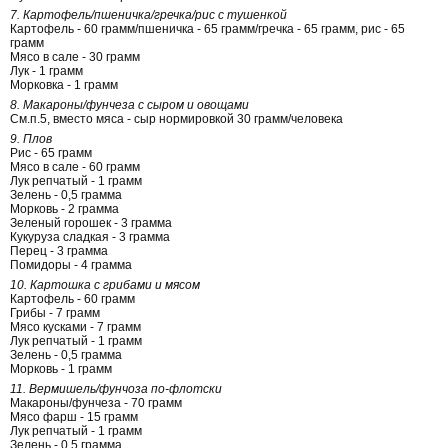
7. Картофель/пшеничка/гречка/рис с тушенкой
Картофель - 60 грамм/пшеничка - 65 грамм/гречка - 65 грамм, рис - 65
грамм
Мясо в сале - 30 грамм
Лук - 1 грамм
Морковка - 1 грамм
8. Макароны/фунчеза с сыром и овощами
См.п.5, вместо мяса - сыр нормировкой 30 грамм/человека
9. Плов
Рис - 65 грамм
Мясо в сале - 60 грамм
Лук репчатый - 1 грамм
Зелень - 0,5 грамма
Морковь - 2 грамма
Зеленый горошек - 3 грамма
Кукуруза сладкая - 3 грамма
Перец - 3 грамма
Помидоры - 4 грамма
10. Картошка с грибами и мясом
Картофель - 60 грамм
Грибы - 7 грамм
Мясо кусками - 7 грамм
Лук репчатый - 1 грамм
Зелень - 0,5 грамма
Морковь - 1 грамм
11. Вермишель/фунчоза по-флотски
Макароны/фунчеза - 70 грамм
Мясо фарш - 15 грамм
Лук репчатый - 1 грамм
Зелень - 0,5 грамма