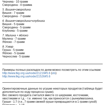
Черника - 10 грамм
Смородина - 4 грамма
5. Вишня+смородина
Вишня - 7 грамм
Смородина - 7 грамм
6. Вишня+смородина+клубника
Вишня - 5 грамм
Смородина - 5 грамм
Клубника - 5 грамм
7. Малина + яблоко
Малина - 7 грамм
Яблоко - 7 грамм
8. Узвар
Груша - 5 грамм
Яблоко - 5 грамм
Чернослив - 5 грамм
Примеры полных раскладок по дням можно посмотреть по этим ссылкам:
http://www.tkg.org.ua/node/21219#5.6
(
xls
)
http://www.tkg.org.ua/node/21526#5.6
Ориентировочные данные по усушке некоторых продуктов (таблица будет
дополняться по ходу процесса сушки).
Вес свежего продукта считался вместе со шкурками, косточками,
хвостиками и т.д. - т.е. именно так, как приносится с рынка/магазина.
Груши - 1:7 (т.е., 7 грамм свежей груши превращаются в 1 грамм сухой)