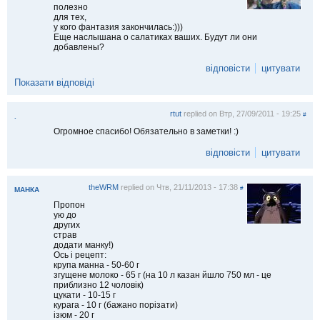
полезно
для тех,
у кого фантазия закончилась:)))
Еще наслышана о салатиках ваших. Будут ли они
добавлены?
відповісти
цитувати
Показати відповіді
rtut
replied on
Втр, 27/09/2011 - 19:25
#
.
Огромное спасибо! Обязательно в заметки! :)
відповісти
цитувати
theWRM
replied on
Чтв, 21/11/2013 - 17:38
#
МАНКА
Пропон
ую до
других
страв
додати манку!)
Ось і рецепт:
крупа манна - 50-60 г
згущене молоко - 65 г (на 10 л казан йшло 750 мл - це
приблизно 12 чоловік)
цукати - 10-15 г
курага - 10 г (бажано порізати)
ізюм - 20 г