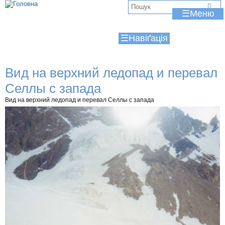
Jump to navigation
В
☰
и
☰
є
т
Вид на верхний ледопад и перевал
у
Селлы с запада
т
Вид на верхний ледопад и перевал Селлы с запада