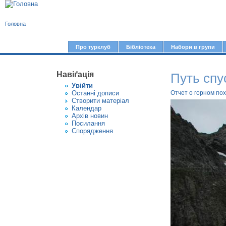
В
Головна
и
є
Про турклуб
Бібліотека
Набори в групи
Г
т
о
у
Навіґація
Путь спу
л
Увiйти
т
о
Останні дописи
Отчет о горном пох
Створити матерiал
в
Календар
Архів новин
н
Посилання
е
Спорядження
м
е
н
ю