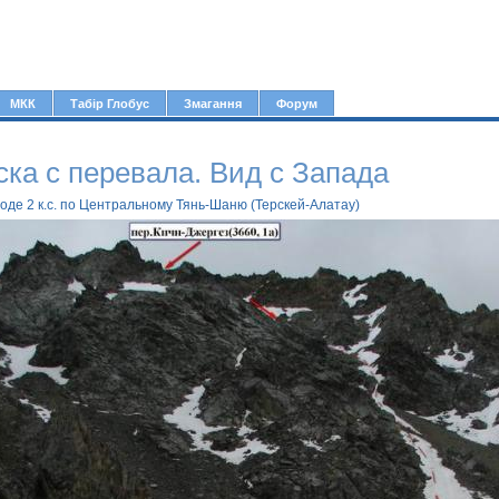
Jump to navigation
МКК
Табір Глобус
Змагання
Форум
ска с перевала. Вид с Запада
оде 2 к.с. по Центральному Тянь-Шаню (Терскей-Алатау)