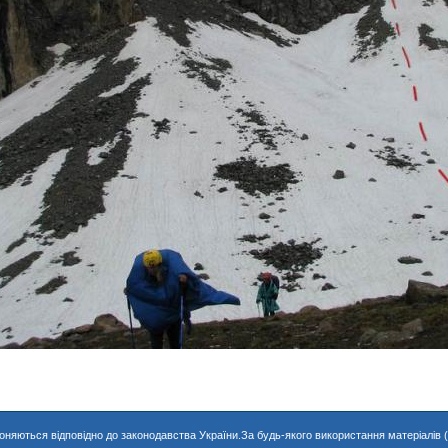
хороняються відповідно до законодавства України.За будь-якого використання матеріалів 