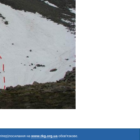
(гіпер)посилання на
www.tkg.org.ua
обов'язкове.