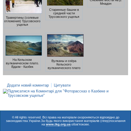
Снежные мосты на р.
Мнадон
Старинные башни в
средней части
Трусовского ущелья
Травертины (солевые
отложения) Трусовского
ущелья
На Кельском
Вулканы и озёра
вулканическом плато.
Кельского
Вдали - Казбек
вулканического плато
Додати новий коментар
Цитувати
© All rights reserved. Всі права на матеріали охороняються відповідно до
законодавства України.За будь-якого використання матеріалів (гіпер)посилання
на
www.tkg.org.ua
обов'язкове.