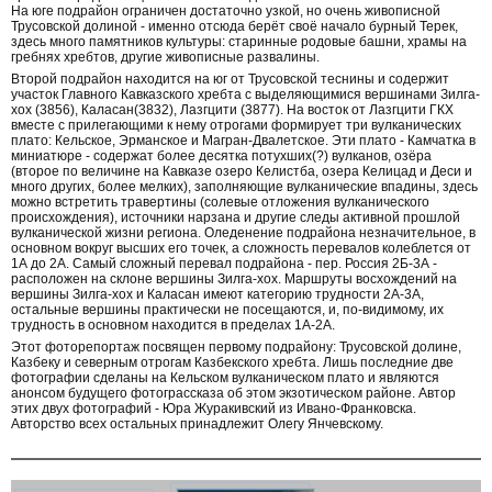
На юге подрайон ограничен достаточно узкой, но очень живописной
Трусовской долиной - именно отсюда берёт своё начало бурный Терек,
здесь много памятников культуры: старинные родовые башни, храмы на
гребнях хребтов, другие живописные развалины.
Второй подрайон находится на юг от Трусовской теснины и содержит
участок Главного Кавказского хребта с выделяющимися вершинами Зилга-
хох (3856), Каласан(3832), Лазгцити (3877). На восток от Лазгцити ГКХ
вместе с прилегающими к нему отрогами формирует три вулканических
плато: Кельское, Эрманское и Магран-Двалетское. Эти плато - Камчатка в
миниатюре - содержат более десятка потухших(?) вулканов, озёра
(второе по величине на Кавказе озеро Келистба, озера Келицад и Деси и
много других, более мелких), заполняющие вулканические впадины, здесь
можно встретить травертины (солевые отложения вулканического
происхождения), источники нарзана и другие следы активной прошлой
вулканической жизни региона. Оледенение подрайона незначительное, в
основном вокруг высших его точек, а сложность перевалов колеблется от
1А до 2А. Самый сложный перевал подрайона - пер. Россия 2Б-3А -
расположен на склоне вершины Зилга-хох. Маршруты восхождений на
вершины Зилга-хох и Каласан имеют категорию трудности 2А-3А,
остальные вершины практически не посещаются, и, по-видимому, их
трудность в основном находится в пределах 1А-2А.
Этот фоторепортаж посвящен первому подрайону: Трусовской долине,
Казбеку и северным отрогам Казбекского хребта. Лишь последние две
фотографии сделаны на Кельском вулканическом плато и являются
анонсом будущего фотограссказа об этом экзотическом районе. Автор
этих двух фотографий - Юра Журакивский из Ивано-Франковска.
Авторство всех остальных принадлежит Олегу Янчевскому.