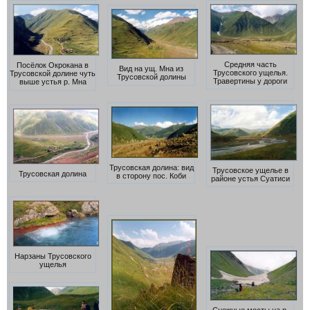
Средняя часть
Посёлок Окрокана в
Вид на ущ. Мна из
Трусовского ущелья.
Трусовской долине чуть
Трусовской долины
Травертины у дороги
выше устья р. Мна
Трусовская долина: вид
Трусовское ущелье в
Трусовская долина
в сторону пос. Коби
районе устья Суатиси
Нарзаны Трусовского
ущелья