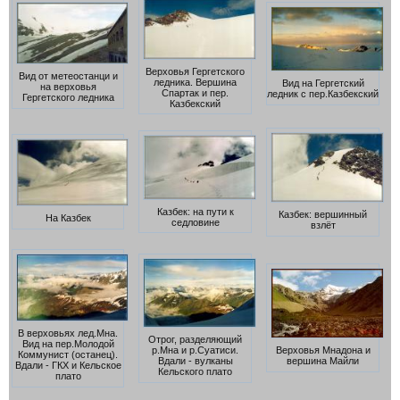
Верховья Гергетского
Вид от метеостанци и
ледника. Вершина
Вид на Гергетский
на верховья
Спартак и пер.
ледник с пер.Казбекский
Гергетского ледника
Казбекский
Казбек: на пути к
Казбек: вершинный
На Казбек
седловине
взлёт
В верховьях лед.Мна.
Отрог, разделяющий
Вид на пер.Молодой
Верховья Мнадона и
р.Мна и р.Суатиси.
Коммунист (останец).
вершина Майли
Вдали - вулканы
Вдали - ГКХ и Кельское
Кельского плато
плато