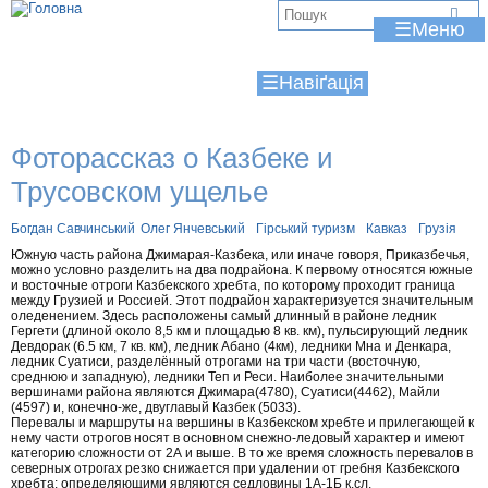
Jump to navigation
В
☰
и
☰
є
т
Фоторассказ о Казбеке и
у
Трусовском ущелье
т
Богдан Савчинський
Олег Янчевський
Гірський туризм
Кавказ
Грузія
Южную часть района Джимарая-Казбека, или иначе говоря, Приказбечья,
можно условно разделить на два подрайона. К первому относятся южные
и восточные отроги Казбекского хребта, по которому проходит граница
между Грузией и Россией. Этот подрайон характеризуется значительным
оледенением. Здесь расположены самый длинный в районе ледник
Гергети (длиной около 8,5 км и площадью 8 кв. км), пульсирующий ледник
Девдорак (6.5 км, 7 кв. км), ледник Абано (4км), ледники Мна и Денкара,
ледник Суатиси, разделённый отрогами на три части (восточную,
среднюю и западную), ледники Теп и Реси. Наиболее значительными
вершинами района являются Джимара(4780), Суатиси(4462), Майли
(4597) и, конечно-же, двуглавый Казбек (5033).
Перевалы и маршруты на вершины в Казбекском хребте и прилегающей к
нему части отрогов носят в основном снежно-ледовый характер и имеют
категорию сложности от 2А и выше. В то же время сложность перевалов в
северных отрогах резко снижается при удалении от гребня Казбекского
хребта: определяющими являются седловины 1А-1Б к.сл.