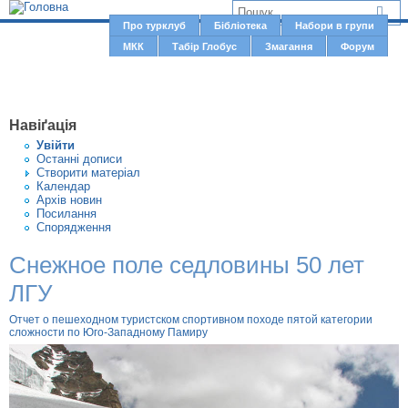
Jump to navigation
В
Про турклуб
Бібліотека
Набори в групи
Г
МКК
Табір Глобус
Змагання
Форум
и
о
є
л
о
т
Навіґація
в
у
Увiйти
н
Останні дописи
т
Створити матерiал
е
Календар
м
Архів новин
Посилання
е
Спорядження
н
Снежное поле седловины 50 лет
ю
ЛГУ
Отчет о пешеходном туристском спортивном походе пятой категории
сложности по Юго-Западному Памиру