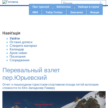
Jump to navigation
В
Про турклуб
Бібліотека
Набори в групи
Г
МКК
Табір Глобус
Змагання
Форум
и
о
є
л
о
т
Навіґація
в
у
Увiйти
н
Останні дописи
т
Створити матерiал
е
Календар
м
Архів новин
Посилання
е
Спорядження
н
Перевальный взлет
ю
пер.Юрьевский
Отчет о пешеходном туристском спортивном походе пятой категории
сложности по Юго-Западному Памиру