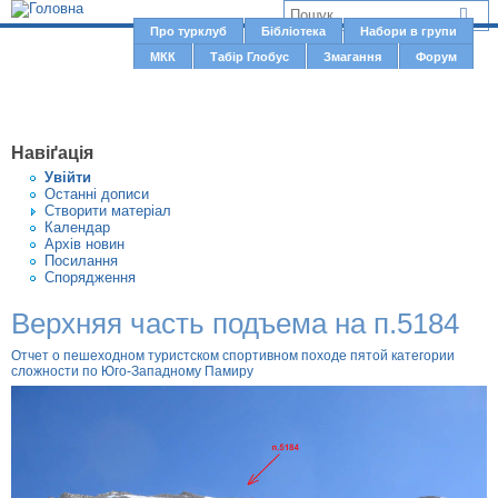
Jump to navigation
В
Про турклуб
Бібліотека
Набори в групи
Г
МКК
Табір Глобус
Змагання
Форум
и
о
є
л
о
т
Навіґація
в
у
Увiйти
н
Останні дописи
т
Створити матерiал
е
Календар
м
Архів новин
Посилання
е
Спорядження
н
Верхняя часть подъема на п.5184
ю
Отчет о пешеходном туристском спортивном походе пятой категории
сложности по Юго-Западному Памиру