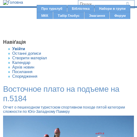
Jump to navigation
В
Про турклуб
Бібліотека
Набори в групи
Г
МКК
Табір Глобус
Змагання
Форум
и
о
є
л
о
т
Навіґація
в
у
Увiйти
н
Останні дописи
т
Створити матерiал
е
Календар
м
Архів новин
Посилання
е
Спорядження
н
Восточное плато на подъеме на
ю
п.5184
Отчет о пешеходном туристском спортивном походе пятой категории
сложности по Юго-Западному Памиру