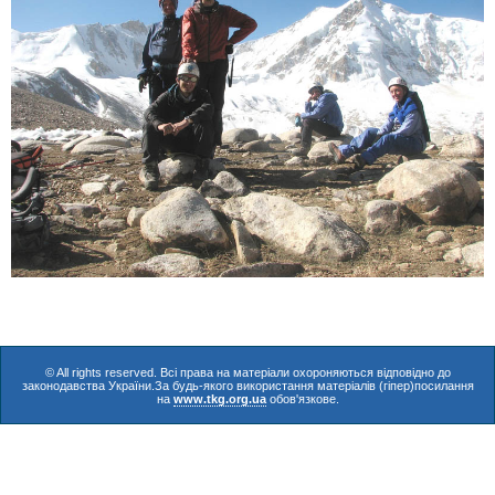
© All rights reserved. Всі права на матеріали охороняються відповідно до
законодавства України.За будь-якого використання матеріалів (гіпер)посилання
на
www.tkg.org.ua
обов'язкове.