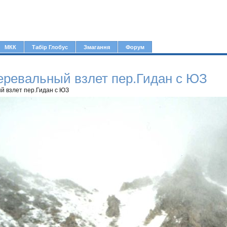
Jump to navigation
МКК
Табір Глобус
Змагання
Форум
еревальный взлет пер.Гидан с ЮЗ
й взлет пер.Гидан с ЮЗ