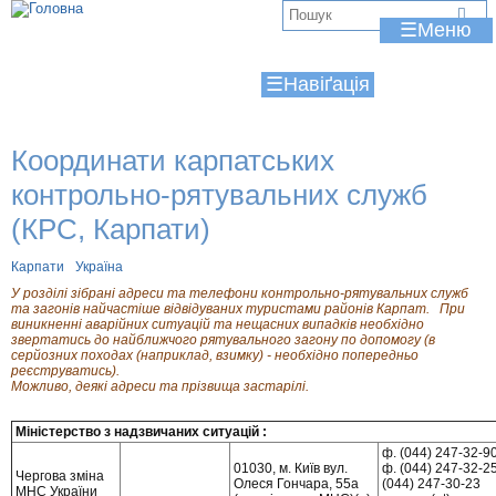
Jump to navigation
В
☰
и
☰
є
т
Координати карпатських
у
контрольно-рятувальних служб
т
(КРС, Карпати)
Карпати
Україна
У розділі зібрані адреси та телефони контрольно-рятувальних служб
та загонів найчастіше відвідуваних туристами районів Карпат. При
виникненні аварійних ситуацій та нещасних випадків необхідно
звертатись до найближчого рятувального загону по допомогу (в
серйозних походах (наприклад, взимку) - необхідно попередньо
реєструватись).
Можливо, деякі адреси та прізвища застарілі.
Міністерство з надзвичаних ситуацій :
ф. (044) 247-32-9
01030, м. Київ вул.
ф. (044) 247-32-2
Чергова зміна
Олеся Гончара, 55а
(044) 247-30-23
МНС України