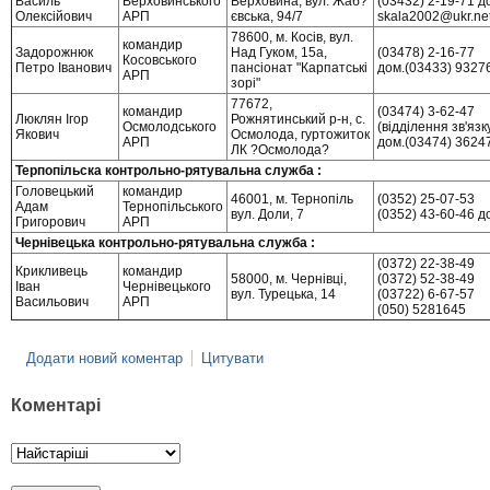
Василь
Верховинського
Верховина, вул. Жаб?
(03432) 2-19-71 д
Олексійович
АРП
євська, 94/7
skala2002@ukr.ne
78600, м. Косів, вул.
командир
Задорожнюк
Над Гуком, 15а,
(03478) 2-16-77
Косовського
Петро Іванович
пансіонат "Карпатські
дом.(03433) 9327
АРП
зорі"
77672,
командир
(03474) 3-62-47
Люклян Ігор
Рожнятинський р-н, с.
Осмолодського
(відділення зв'язк
Якович
Осмолода, гуртожиток
АРП
дом.(03474) 3624
ЛК ?Осмолода?
Терпопільска контрольно-рятувальна служба :
Головецький
командир
46001, м. Тернопіль
(0352) 25-07-53
Адам
Тернопільського
вул. Доли, 7
(0352) 43-60-46 д
Григорович
АРП
Чернівецька контрольно-рятувальна служба :
(0372) 22-38-49
Крикливець
командир
58000, м. Чернівці,
(0372) 52-38-49
Іван
Чернівецького
вул. Турецька, 14
(03722) 6-67-57
Васильович
АРП
(050) 5281645
Додати новий коментар
Цитувати
Коментарі