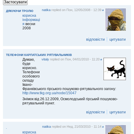
natika
replied on
Пон, 12/05/2008 - 12:39
#
ДЯКУЮЧИ ТРОЛЮ
корисна
інформаці
я
весни
2008
відповісти
цитувати
ТЕЛЕФОНИ КАРПАТСЬКИХ РЯТУВАЛЬНИКІВ
Думаю,
vitaly
replied on
Пон, 04/01/2010 - 11:20
#
буде
корисно.
Телефони
особового
складу
Івано-
Франківського гірського пошуково-рятувального загону:
http://www.tkg.org.ua/node/15047
Знімок від 26.12.2009, Осмолодський гірський пошуково-
рятувальний пункт.
відповісти
цитувати
natika
replied on
Нед, 21/03/2010 - 11:14
#
.
корисна