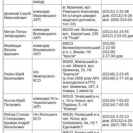
взводу
м. Мукачеве, вул.
командир
Римського-Корсакова,
(03131) 2-32-08
Долинай Сергій
Мукачівського
64 (станція швидкої
дом. (03131) 9-28
Миколайович
АРП
медичної допомоги,
моб. (050) 523-04
тел. 03)
командир
88100 смт. Воловець,
Митро Петро
(0312) 61-24-55
Воловецького
вул.. Карпатська, 100
Зигмундович
(0312) 2-03-02 до
АРП
т\б "Плай"
89023
(03136)
Вербещук
командир
Великоберезнянський
2-22-90
Василь
Вишківського
р-н, с. Вишка, т\б
(03136)
Іванович
АРП
"Красія"
2-27-94 дом.
90000, Міжгірський р-
н смт. Міжгір'я, вул.
Шевченка, 16, т\б
Н/ч
Рябич Юрій
"Карпати"
(03146) 2-23-45
Межгорского
Васильович
(у січні 2006 року АРп
(03146) 2-77-10 д
КСО
знаходилося в ПТУ,
вул. Шевченка, 18?, 3
поверх, 1 кімната)
90520, Тячівський р-н,
командир Усть-
Костяк Юрій
с. Усть-Чорна, вул.
(03134) 7-63-83
Чорнянського
Петрович
Підгірна, 5, т\б
(03134) 7-62-55
АРП
"Ялинка"
Робчук Степан
Н/ч Ясінського
90630, Рахівський р-н,
(03132) 4-23-23
Степанович,
КСО
смт. Ясіня, вул.
дом. (03132) 4-20
Кравчук Андрій
Набережна, 4а, т\б ?
моб. (067) 795-74
Васильович
Едельвейс?
90633, Рахівський р-н,