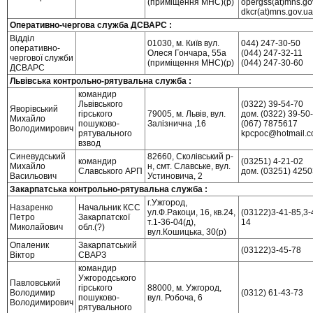
(приміщення МНС)(р)
opergss(at)mns.go
dkcr(at)mns.gov.ua
Оперативно-чергова служба ДСВАРС :
Відділ
01030, м. Київ вул.
044) 247-30-50
оперативно-
Олеся Гончара, 55а
(044) 247-32-11
чергової служби
(приміщення МНС)(р)
(044) 247-30-60
ДСВАРС
Львівська контрольно-рятувальна служба :
командир
Львівського
(0322) 39-54-70
Яворівський
гірського
79005, м. Львів, вул.
дом. (0322) 39-50
Михайло
пошуково-
Залізнична ,16
(067) 7875617
Володимирович
рятувального
kpcpoc@hotmail.
взвод
Синевудський
82660, Сколівський р-
командир
(03251) 4-21-02
Михайло
н, смт. Славське, вул.
Славського АРП
дом. (03251) 4250
Васильович
Устиновича, 2
Закарпатська контрольно-рятувальна служба :
г.Ужгород,
Назаренко
Начальник КСС
ул.Ф.Ракоци, 16, кв.24,
(03122)3-41-85,3-
Петро
Закарпатскої
т.1-36-04(д),
14
Миколайович
обл.(?)
вул.Кошицька, 30(р)
Опаленик
Закарпатський
(03122)3-45-78
Віктор
СВАРЗ
командир
Ужгородського
Павловський
гірського
88000, м. Ужгород,
Володимир
(0312) 61-43-73
пошуково-
вул. Робоча, 6
Володимирович
рятувального