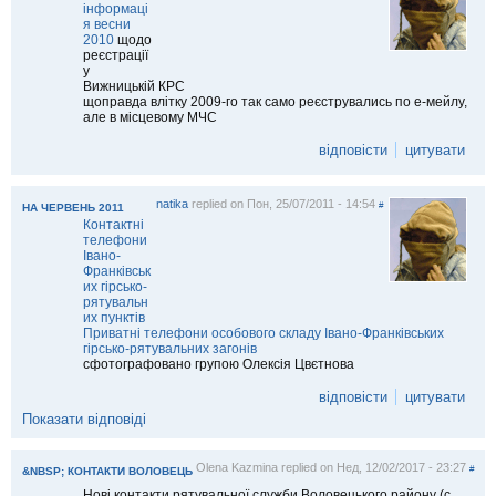
інформаці
я весни
2010
щодо
реєстрації
у
Вижницькій КРС
щоправда влітку 2009-го так само реєструвались по е-мейлу,
але в місцевому МЧС
відповісти
цитувати
natika
replied on
Пон, 25/07/2011 - 14:54
#
НА ЧЕРВЕНЬ 2011
Контактні
телефони
Івано-
Франківськ
их гірсько-
рятувальн
их пунктів
Приватні телефони особового складу Івано-Франківських
гірсько-рятувальних загонів
сфотографовано групою Олексія Цвєтнова
відповісти
цитувати
Показати відповіді
Olena Kazmina
replied on
Нед, 12/02/2017 - 23:27
#
&NBSP; КОНТАКТИ ВОЛОВЕЦЬ
Нові контакти рятувальної служби Воловецького району (с.