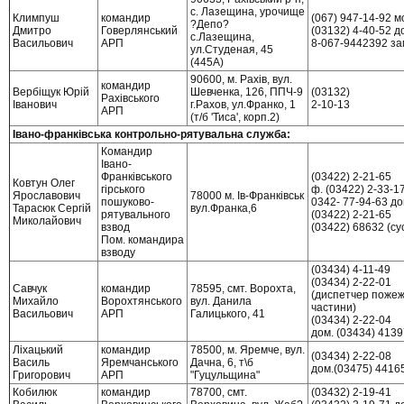
с. Лазещина, урочище
Климпуш
командир
(067) 947-14-92 м
?Депо?
Дмитро
Говерлянський
(03132) 4-40-52 д
с.Лазещина,
Васильович
АРП
8-067-9442392 за
ул.Студеная, 45
(445А)
90600, м. Рахів, вул.
командир
Вербіщук Юрій
Шевченка, 126, ППЧ-9
(03132)
Рахівського
Іванович
г.Рахов, ул.Франко, 1
2-10-13
АРП
(т/б 'Тиса', корп.2)
Івано-франківська контрольно-рятувальна служба:
Командир
Івано-
Франківського
(03422) 2-21-65
Ковтун Олег
гірського
ф. (03422) 2-33-1
Ярославович
78000 м. Ів-Франківськ
пошуково-
0342- 77-94-63 до
Тарасюк Сергій
вул.Франка,6
рятувального
(03422) 2-21-65
Миколайович
взвод
(03422) 68632 (сус
Пом. командира
взводу
(03434) 4-11-49
(03434) 2-22-01
Савчук
командир
78595, смт. Ворохта,
(диспетчер пожеж
Михайло
Ворохтянського
вул. Данила
частини)
Васильович
АРП
Галицького, 41
(03434) 2-22-04
дом. (03434) 4139
Ліхацький
командир
78500, м. Яремче, вул.
(03434) 2-22-08
Василь
Яремчанського
Дачна, 6, т\б
дом.(03475) 4416
Григорович
АРП
"Гуцульщина"
Кобилюк
командир
78700, смт.
(03432) 2-19-41