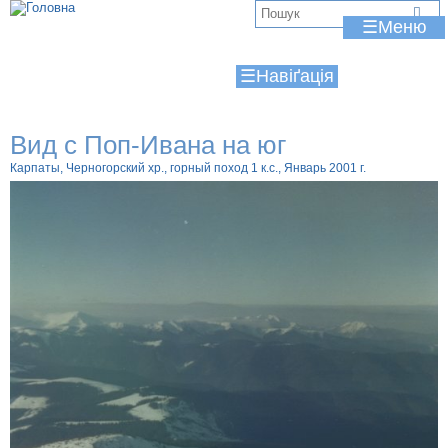
Jump to navigation
В
☰
и
☰
є
т
Вид c Поп-Ивана на юг
у
Карпаты, Черногорский хр., горный поход 1 к.с., Январь 2001 г.
т