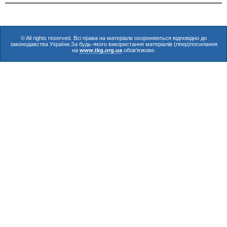
© All rights reserved. Всі права на матеріали охороняються відповідно до
законодавства України.За будь-якого використання матеріалів (гіпер)посилання
на
www.tkg.org.ua
обов'язкове.