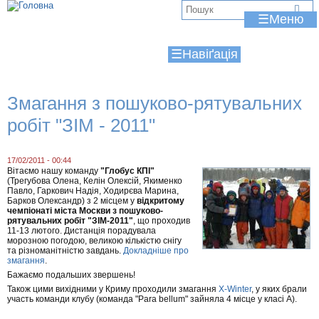
Jump to navigation
В
☰
и
☰
є
т
Змагання з пошуково-рятувальних
у
робіт "ЗІМ - 2011"
т
17/02/2011 - 00:44
Вітаємо нашу команду
"Глобус КПІ"
(Трегубова Олена, Келін Олексій, Якименко
Павло, Гаркович Надія, Ходирєва Марина,
Барков Олександр) з 2 місцем у
відкритому
чемпіонаті міста Москви з пошуково-
рятувальних робіт "ЗІМ-2011"
, що проходив
11-13 лютого. Дистанція порадувала
морозною погодою, великою кількістю снігу
та різноманітністю завдань.
Докладніше про
змагання
.
Бажаємо подальших звершень!
Також цими вихідними у Криму проходили змагання
X-Winter
, у яких брали
участь команди клубу (команда "Para bellum" зайняла 4 місце у класі А).