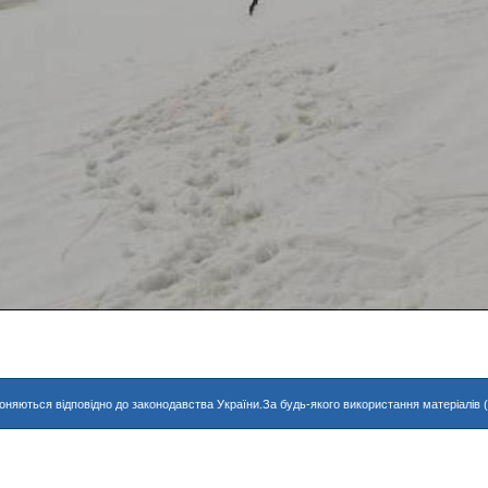
хороняються відповідно до законодавства України.За будь-якого використання матеріалів 