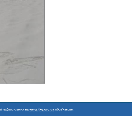
(гіпер)посилання на
www.tkg.org.ua
обов'язкове.