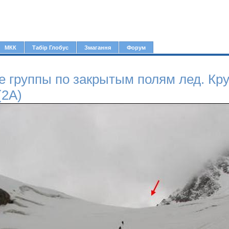
Jump to navigation
МКК
Табір Глобус
Змагання
Форум
 группы по закрытым полям лед. Кру
(2А)