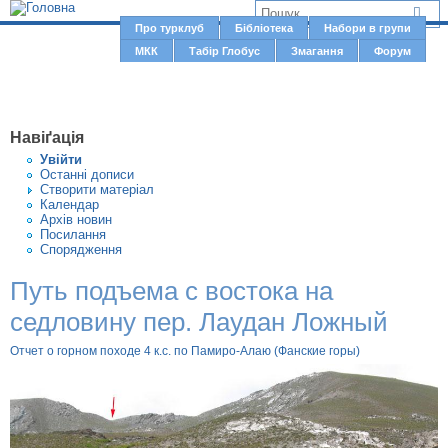
Jump to navigation
В
Про турклуб
Бібліотека
Набори в групи
Г
МКК
Табір Глобус
Змагання
Форум
и
о
є
л
о
т
Навіґація
в
у
Увiйти
н
Останні дописи
т
Створити матерiал
е
Календар
м
Архів новин
Посилання
е
Спорядження
н
Путь подъема с востока на
ю
седловину пер. Лаудан Ложный
Отчет о горном походе 4 к.с. по Памиро-Алаю (Фанские горы)