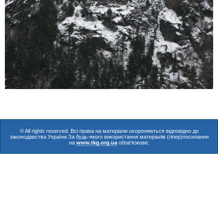
© All rights reserved. Всі права на матеріали охороняються відповідно до
законодавства України.За будь-якого використання матеріалів (гіпер)посилання
на
www.tkg.org.ua
обов'язкове.