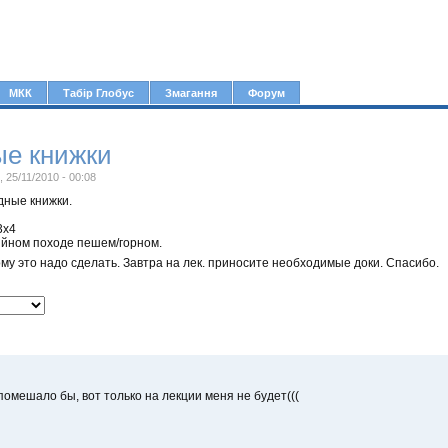
Jump to navigation
МКК
Табір Глобус
Змагання
Форум
ые книжки
, 25/11/2010 - 00:08
дные книжки.
3х4
ийном походе пешем/горном.
му это надо сделать. Завтра на лек. приносите необходимые доки. Спасибо.
помешало бы, вот только на лекции меня не будет(((