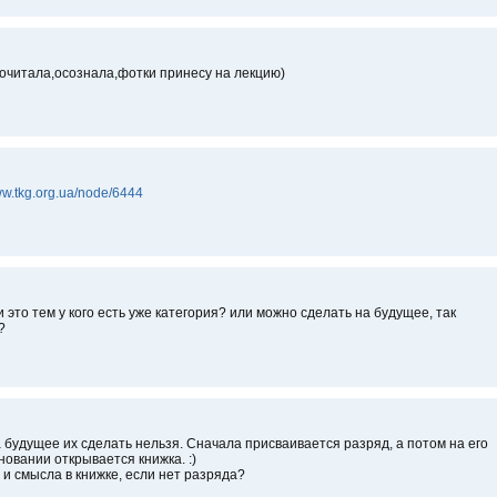
очитала,осознала,фотки принесу на лекцию)
ww.tkg.org.ua/node/6444
и это тем у кого есть уже категория? или можно сделать на будущее, так
?
 будущее их сделать нельзя. Сначала присваивается разряд, а потом на его
новании открывается книжка. :)
 и смысла в книжке, если нет разряда?