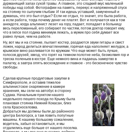
дурманящий запах сухой травы. А главное, это сладкий вкус маленькой
победы над собой. Фотографии на память, перекус и напряженный спуск
на стоянку по сыпучим глыбам. И так идешь уставший, замученный и
думаешь, что это был отдых? Если не отдых, то значит, это была работа,
а если работа, тогда почему денег не платят. Вот и получается как в том
анекдоте, когда альпинист лезет на гору, падает, попадает в больницу
весь переломанный, его собирают по частям, потом доктор говорит ему,
что в гипсе пол годика минимум лежать, а мужик про себя думает все
равно лучше, чем на работе.
Ну, вот мы и на стоянке, пылает костер, раздаются звуки гитары и свист
ложек, народ делиться впечатлениями, горячая еда наполняет желудок, а
крымское вино разливается по кружкам. Что еще может быть лучше,
голосов друзей, звезд, что горят на темном полотне неба, безмолвия гор и
треска поленьев в костре. Еще немного вина и падаешь замертво в
палатку, а завтра опять восхождение и главное - это бесконечное чувство
свободы.
Сделав крупные продуктовые закупки в
Симферополе, и оставив тяжелое
альпинистское снаряжение в камере
хранения, мы сели на автобус в сторону
Судака. Начальным пунктом нашего
недельного пешего похода по Крыму была
плановая стоянка Нижний Кокасан, близ
села Красноселовка.
Добраться мы должны были до районного
центра Белогорск, а там ловить попутные
машины. К нашему большому сожалению,
водитель, забыл остановиться, и мы
отдалились еще больше от нашего поселка.