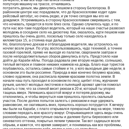
Вечерело, а мы все еще пытались поймать
попутную машину на трассе, отчаявшись
потратить деньги, мы двинулись пешком в сторону Белогорска. В
районном центре нас порадовали, что до Красноселовки ходит один
рейсовый автобус, но очень редко, и уж точно сегодня мы его не
дождемся. Устремившись в сторону Красноселовкии смирившись с тем,
что ночевать, придется в поле близ села. Однако случилось чудо, и по
пути нас все-таки подобрал водитель, который на наше счастье развозил
молодежь в соседнее село на дискотеку. Как, оказалось, идти пешком нам
пришлось бы очень долго, поскольку только село находилось в
километрах 15, а стоянка еще дальше.
Но, благополучно доехав и отблагодарив водителя, мы устроилось на
ночлег возле ручья. По утру, воспользовавшись, чудо техникой, а точнее
газовой горелкой, прямо не выходя из палатки, сварганили завтрак и
после непродолжительных сборов двинулись в путь. Предстояло нам
дойти до Караби яйлы. Погода радовала уже вторую неделю, солнышко,
теплый ветерок и главное никаких намеков на дождь. Благо еще туристов
поубавилось, остались самые стойкие и те, у кого выходные две недели, в
основном это были россияне. Природа в мае конечно безумно красива,
словно художник, она расписала яркими красками полотна земли. В
начале наш путь проходил в основном по лесу, щебет птиц, журчание
ручьев, шелест молодых листочков и пьянящий аромат цветов помогал
забыть о том, что за спиной висит рюкзак в 20 кг, который ты упорно
тащишь вверх. Увлекшись красотой вокруг и потеряв дорожку, мы
отклонились, и чтобы вернуться нам пришлось пролезть скальный
участок. После долгих попыток залезть с рюкзаком и еще удержать
равновесие, не скатившись вниз, пришлось хорошо потрудится. К вечеру
мы были на Караби, с плато открывался прекрасный вид на море, тяжело
словами передать всю красоту вокруг. Открывающиеся здесь виды очень
разнообразны, неприступные скалы и далекие бухты бирюзового или
синеватого оттенка, покрытых легким туманом. Так вот садишься возле
обрыва, и кажется, что время замирает, и понимаешь как все проблемы,