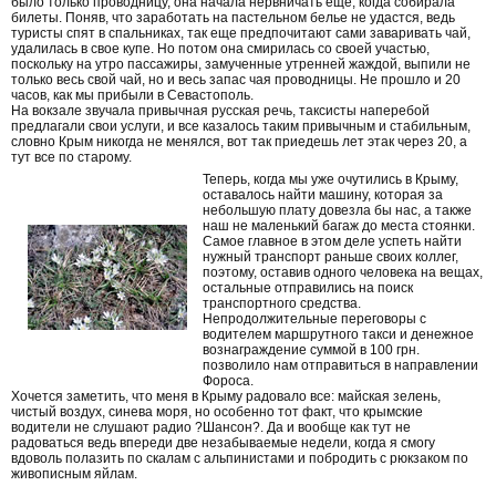
было только проводницу, она начала нервничать еще, когда собирала
билеты. Поняв, что заработать на пастельном белье не удастся, ведь
туристы спят в спальниках, так еще предпочитают сами заваривать чай,
удалилась в свое купе. Но потом она смирилась со своей участью,
поскольку на утро пассажиры, замученные утренней жаждой, выпили не
только весь свой чай, но и весь запас чая проводницы. Не прошло и 20
часов, как мы прибыли в Севастополь.
На вокзале звучала привычная русская речь, таксисты наперебой
предлагали свои услуги, и все казалось таким привычным и стабильным,
словно Крым никогда не менялся, вот так приедешь лет этак через 20, а
тут все по старому.
Теперь, когда мы уже очутились в Крыму,
оставалось найти машину, которая за
небольшую плату довезла бы нас, а также
наш не маленький багаж до места стоянки.
Самое главное в этом деле успеть найти
нужный транспорт раньше своих коллег,
поэтому, оставив одного человека на вещах,
остальные отправились на поиск
транспортного средства.
Непродолжительные переговоры с
водителем маршрутного такси и денежное
вознаграждение суммой в 100 грн.
позволило нам отправиться в направлении
Фороса.
Хочется заметить, что меня в Крыму радовало все: майская зелень,
чистый воздух, синева моря, но особенно тот факт, что крымские
водители не слушают радио ?Шансон?. Да и вообще как тут не
радоваться ведь впереди две незабываемые недели, когда я смогу
вдоволь полазить по скалам с альпинистами и побродить с рюкзаком по
живописным яйлам.