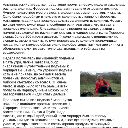
Альпинистский лагерь, где предстояло прожить первую неделю выходных,
располагался над Форосом, под скалами недалеко от домика лесника.
Чудное палаточное место в лесу, с видом на морские просторы и скалы.
Одно было неудобным в нем, это отдаленность стоянки от фороских
магазинов, куда ни раз пришлось ходить за винными изделиями. Но зато
до скал можно рукой подать, особенно если учитывать, что вставать
пришлось очень рано. Следующий день прошел на скалах, лазили с
нижней страховкой по различным скальным маршрутам, а их на Фороских
скалах более 200 насчитывается. Тяжело я вам скажу с непривычки по
скалам крымским лазить, то руки порежешь, то коленом приложишься
неудачно, так к вечеру обязательно приобретаешь три - четыре синяка и
ободранные руки, но зато точно уже знаешь, что тебя ждет на
восхождении.
Неделя получилась насыщенной: подъемы
в пять утра, легкие завтраки, сбор
снаряжения и утомительные подъемы к
маршрутам. Замечу, что утренний подъем
хоть и не приятен, но оказался весьма
полезным, поскольку альпинистов на
майские съехалось со всего СНГ очень
много, и надо было успеть раньше всех
попасть на маршрут, иначе можно было
разворачиваться и идти спать дальше.
Пролезли мы за всю неделю 5 маршрутов,
начиная c наиболее простых: Киевская-1,
Сюрприз, Череп и закончили технически
более сложными: Вилка и Труба. Надо
сказать, что каждый пройденный нами маршрут был по-своему
уникальным, где-то казался простым, а кое-где попадались сложные
участки, которые заставляли очень хорошо продумывать каждый