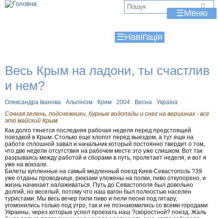
Jump to navigation
В
☰
и
☰
є
т
Весь Крым на ладони, ты счастлив
у
и нем?
т
Олександра Іванова
Альпінізм
Крим
2004
Весна
Україна
Сочная зелень, подснежники, бурные водопады и снег на вершинах - все
это майский Крым.
Как долго тянется последняя рабочая неделя перед предстоящей
поездкой в Крым. Столько еще хлопот перед выездом, а тут еще на
работе сплошной завал и начальник который постоянно твердит о том,
что две недели отсутствия на рабочем месте это уже слишком. Вот так
разрываясь между работой и сборами в путь, пролетает неделя, и вот я
уже на вокзале.
Билеты купленные на самый медленный поезд Киев-Севастополь ?39
уже отданы проводнице, рюкзаки уложены на полки, пиво откупорено, и
жизнь начинает налаживаться. Путь до Севастополя был довольно
долгий, но веселый, потому что наш вагон был полностью населен
туристами. Мы весь вечер пили пиво и пели песни под гитару,
угомонились только под утро, так и не познакомились со всеми городами
Украины, через которые успел проехать наш ?скоростной? поезд. Жаль