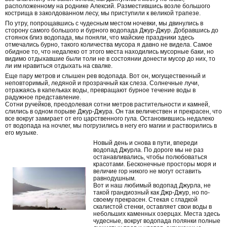
расположенному на роднике Алексий. Разместившись возле большого
кострища в заколдованном лесу, мы приступили к великой трапезе.
По утру, попрощавшись с чудесным местом ночевки, мы двинулись в
сторону самого большого и бурного водопада Джур-Джур. Добравшись до
стоянок близ водопада, мы поняли, что майские праздники здесь
отмечались бурно, такого количества мусора я давно не видела. Самое
обидное то, что недалеко от этого места находились мусорные баки, но
видимо отдыхавшие были толи не в состоянии донести мусор до них, то
ли им нравиться отдыхать на свалке.
Еще пару метров и слышен рев водопада. Вот он, могущественный и
неповторимый, ледяной и прозрачный как слеза. Солнечные лучи,
отражаясь в капельках воды, превращают бурное течение воды в
радужное представление.
Сотни ручейков, преодолевая сотни метров растительности и камней,
слились в одном порыве Джур-Джура. Он так величествен и прекрасен, что
все вокруг замирает от его царственного гула. Остановившись недалеко
от водопада на ночлег, мы погрузились в негу его магии и растворились в
его музыке.
Новый день и снова в пути, впереди
водопад Джурла. По дороге мы не раз
останавливались, чтобы полюбоваться
красотами. Бесконечные просторы моря и
величие гор никого не могут оставить
равнодушным.
Вот и наш любимый водопад Джурла, не
такой грандиозный как Джр-Джур, но по-
своему прекрасен. Стекая с гладкой
скалистой стенки, оставляет свои воды в
небольших каменных озерцах. Места здесь
чудесные, вокруг водопада полянки полные