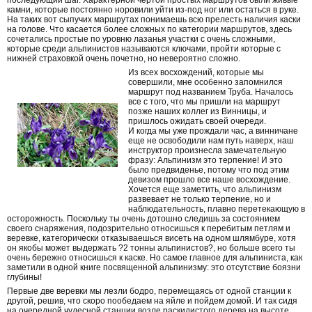
последующий шаг. Характерной чертой простых маршрутов были живые
камни, которые постоянно норовили уйти из-под ног или остаться в руке.
На таких вот сыпучих маршрутах понимаешь всю прелесть наличия каски
на голове. Что касается более сложных по категории маршрутов, здесь
сочетались простые по уровню лазанья участки с очень сложными,
которые среди альпинистов называются ключами, пройти которые с
нижней страховкой очень почетно, но невероятно сложно.
Из всех восхождений, которые мы
совершили, мне особенно запомнился
маршрут под названием Труба. Началось
все с того, что мы пришли на маршрут
позже наших коллег из Винницы, и
пришлось ожидать своей очереди.
И когда мы уже прождали час, а винничане
еще не освободили нам путь наверх, наш
инструктор произнесла замечательную
фразу: Альпинизм это терпение! И это
было предвиденье, потому что под этим
девизом прошло все наше восхождение.
Хочется еще заметить, что альпинизм
развевает не только терпение, но и
наблюдательность, плавно перетекающую в
осторожность. Поскольку ты очень дотошно следишь за состоянием
своего снаряжения, подозрительно относишься к перебитым петлям и
веревке, категорически отказываешься висеть на одном шлямбуре, хотя
он якобы может выдержать ?2 тонны альпинистов?, но больше всего ты
очень бережно относишься к каске. Но самое главное для альпиниста, как
заметили в одной книге посвященной альпинизму: это отсутствие боязни
глубины!
Первые две веревки мы лезли бодро, перемещаясь от одной станции к
другой, решив, что скоро пообедаем на яйле и пойдем домой. И так сидя
на очередной чудесной станции возле раскидистого дерева на высоте