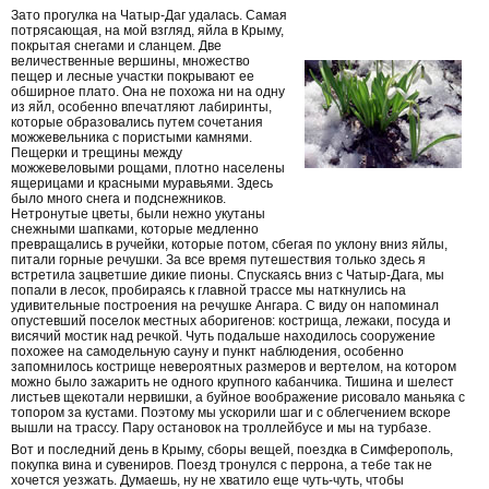
Зато прогулка на Чатыр-Даг удалась. Самая
потрясающая, на мой взгляд, яйла в Крыму,
покрытая снегами и сланцем. Две
величественные вершины, множество
пещер и лесные участки покрывают ее
обширное плато. Она не похожа ни на одну
из яйл, особенно впечатляют лабиринты,
которые образовались путем сочетания
можжевельника с пористыми камнями.
Пещерки и трещины между
можжевеловыми рощами, плотно населены
ящерицами и красными муравьями. Здесь
было много снега и подснежников.
Нетронутые цветы, были нежно укутаны
снежными шапками, которые медленно
превращались в ручейки, которые потом, сбегая по уклону вниз яйлы,
питали горные речушки. За все время путешествия только здесь я
встретила зацветшие дикие пионы. Спускаясь вниз с Чатыр-Дага, мы
попали в лесок, пробираясь к главной трассе мы наткнулись на
удивительные построения на речушке Ангара. С виду он напоминал
опустевший поселок местных аборигенов: кострища, лежаки, посуда и
висячий мостик над речкой. Чуть подальше находилось сооружение
похожее на самодельную сауну и пункт наблюдения, особенно
запомнилось кострище невероятных размеров и вертелом, на котором
можно было зажарить не одного крупного кабанчика. Тишина и шелест
листьев щекотали нервишки, а буйное воображение рисовало маньяка с
топором за кустами. Поэтому мы ускорили шаг и с облегчением вскоре
вышли на трассу. Пару остановок на троллейбусе и мы на турбазе.
Вот и последний день в Крыму, сборы вещей, поездка в Симферополь,
покупка вина и сувениров. Поезд тронулся с перрона, а тебе так не
хочется уезжать. Думаешь, ну не хватило еще чуть-чуть, чтобы