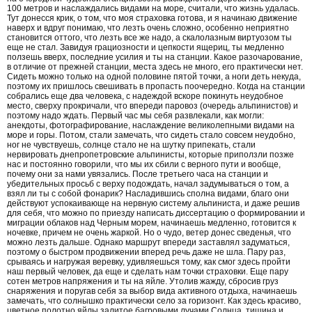
100 метров и наслаждались видами на море, считали, что жизнь удалась.
Тут донесся крик, о том, что моя страховка готова, и я начинаю движение
наверх и вдруг понимаю, что лезть очень сложно, особенно неприятно
становится оттого, что лезть все же надо, а скалолазным виртуозом ты
еще не стал. Завидуя грациозности и цепкости ящериц, ты медленно
ползешь вверх, последние усилия и ты на станции. Какое разочарование,
в отличие от прежней станции, места здесь не много, его практически нет.
Сидеть можно только на одной половине пятой точки, а ноги деть некуда,
поэтому их пришлось свешивать в пропасть поочередно. Когда на станции
собрались еще два человека, с надеждой вскоре покинуть неудобное
место, сверху прокричали, что впереди паровоз (очередь альпинистов) и
поэтому надо ждать. Первый час мы себя развлекали, как могли:
анекдоты, фотографирование, наслаждение великолепными видами на
море и горы. Потом, стали замечать, что сидеть стало совсем неудобно,
ног не чувствуешь, солнце стало не на шутку припекать, стали
нервировать днепропетровские альпинисты, которые приползли позже
нас и постоянно говорили, что мы их сбили с верного пути и вообще,
почему они за нами увязались. После третьего часа на станции и
убедительных просьб с верху подождать, начал задумываться о том, а
взял ли ты с собой фонарик? Насладившись сполна видами, благо они
действуют успокаивающе на нервную систему альпиниста, и даже решив
для себя, что можно по приезду написать диссертацию о формировании и
миграции облаков над Черным морем, начинаешь медленно, готовится к
ночевке, причем не очень жаркой. Но о чудо, ветер донес сведенья, что
можно лезть дальше. Однако маршрут впереди заставлял задуматься,
поэтому о быстром продвижении вперед речь даже не шла. Пару раз,
срываясь и нагружая веревку, удивляешься тому, как смог здесь пройти
наш первый человек, да еще и сделать нам точки страховки. Еще пару
сотен метров напряжения и ты на яйле. Утолив жажду, сбросив груз
снаряжения и поругав себя за выбор вида активного отдыха, начинаешь
замечать, что солнышко практически село за горизонт. Как здесь красиво,
цветное полотно яйлы залитое багровыми лучами Солнца, тишина и