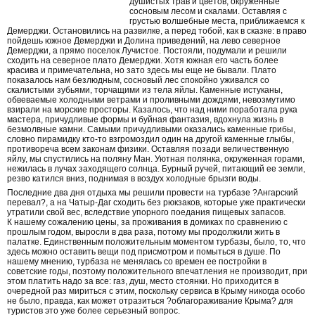
душистых трав и цветов, окруженные
сосновым лесом и скалами. Оставляя с
грустью волшебные места, приближаемся к
Демерджи. Остановились на развилке, а перед тобой, как в сказке: в право
пойдешь южное Демерджи и Долина приведений, на лево северное
Демерджи, а прямо поселок Лучистое. Постояли, подумали и решили
сходить на северное плато Демерджи. Хотя южная его часть более
красива и примечательна, но зато здесь мы еще не бывали. Плато
показалось нам безлюдным, сосновый лес спокойно уживался со
скалистыми зубьями, торчащими из тела яйлы. Каменные истуканы,
обвеваемые холодными ветрами и проливными дождями, невозмутимо
взирали на морские просторы. Казалось, что над ними поработала рука
мастера, причудливые формы и буйная фантазия, вдохнула жизнь в
безмолвные камни. Самыми причудливыми оказались каменные грибы,
словно пирамидку кто-то взгромоздил один на другой каменные глыбы,
противореча всем законам физики. Оставляя позади величественную
яйлу, мы спустились на поляну Ман. Уютная полянка, окруженная горами,
нежилась в лучах заходящего солнца. Бурный ручей, питающий ее земли,
резво катился вниз, поднимая в воздух холодные брызги воды.
Последние два дня отдыха мы решили провести на турбазе ?Ангарский
перевал?, а на Чатыр-Даг сходить без рюкзаков, которые уже практически
утратили свой вес, вследствие упорного поедания пищевых запасов.
К нашему сожалению цены, за проживания в домиках по сравнению с
прошлым годом, выросли в два раза, потому мы продолжили жить в
палатке. Единственным положительным моментом турбазы, было, то, что
здесь можно оставить вещи под присмотром и помыться в душе. По
нашему мнению, турбаза не менялась со времен ее постройки в
советские годы, поэтому положительного впечатления не производит, при
этом платить надо за все: газ, душ, место стоянки. Но приходится в
очередной раз мириться с этим, поскольку сервиса в Крыму никогда особо
не было, правда, как может отразиться ?облагораживание Крыма? для
туристов это уже более серьезный вопрос.