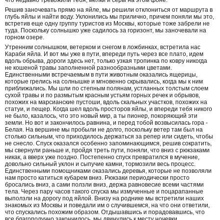
что недавно тревожили тебя, мелки и серы на этом фоне.
Решив заночевать прямо на яйле, мы решили отклониться от маршрута в
глубь яйлы и найти воду. Уклонились мы прилично, причем поняли мы это,
встретив еще одну группу туристов из Москвы, которые тоже забрели не
туда. Поскольку солнышко уже садилось за горизонт, мы заночевали на
горном озере.
Утренним солнышком, ветерком и снегом в ложбинках, встретила нас
Караби яйла. И вот мы уже в пути, впереди путь через все плато, идем
вдоль обрыва, дороги здесь нет, только узкая тропинка по ковру никогда
не кошеной травы заполненной разнообразными цветами.
Единственными встречаемым в пути животным оказались ящерицы,
которые грелись на солнышке и мгновенно скрывались, когда мы к ним
приближались. Мы шли по степным полянам, устланных толстым слоем
сухой травы и по размытым красным устьям горных речек и обрывов,
похожих на марсианские пустоши, вдоль скальных участков, похожих на
статуи, и пещер. Когда шел вдоль просторов яйлы, и впереди тебя никого
не было, казалось, что это новый мир, а ты пионер, покоряющий эти
земли. Но вот и закончилось равнина, и перед тобой возвысилась гора -
Белая. На вершине мы пробыли не долго, поскольку ветер там был на
столько сильным, что приходилось держаться за репер или сидеть, чтобы
не снесло. Спуск оказался особенно запоминающимся, решив сократить,
мы свернули раньше и, пройдя треть пути, поняли, что вниз с рюкзаками
никак, а вверх уже поздно. Постепенно спуск превратился в мучение,
довольно сильный уклон и сыпучие камни, тормозили весь процесс.
Единственными помощниками оказались деревья, которые не позволяли
нам просто катиться кубарем вниз. Рюкзаки периодически просто
бросались вниз, а сами ползли вниз, держа равновесие всеми частями
тела. Через пару часов такого спуска мы измученные и поцарапанные
выползли на дорогу под яйлой. Внизу на роднике мы встретили наших
знакомых из Москвы и поведали им о случившемся, на что они ответили,
что спускались похожим образом. Отдышавшись и порадовавшись, что
все благополучно закончилось, мы двинулись к месту ночевки,