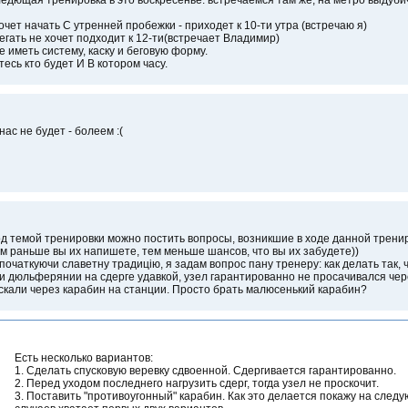
ледющая тренировка в это воскресенье. встречаемся там же, на метро выдуби
хочет начать С утренней пробежки - приходет к 10-ти утра (встречаю я)
бегать не хочет подходит к 12-ти(встречает Владимир)
е иметь систему, каску и беговую форму.
есь кто будет И В котором часу.
 нас не будет - болеем :(
д темой тренировки можно постить вопросы, возникшие в ходе данной тренир
м раньше вы их напишете, тем меньше шансов, что вы их забудете))
початкуючи славетну традицію, я задам вопрос пану тренеру: как делать так, 
и дюльферянии на сдерге удавкой, узел гарантированно не просачивался че
скали через карабин на станции. Просто брать малюсенький карабин?
Есть несколько вариантов:
1. Сделать спусковую веревку сдвоенной. Сдергивается гарантированно.
2. Перед уходом последнего нагрузить сдерг, тогда узел не проскочит.
3. Поставить "противоугонный" карабин. Как это делается покажу на сле