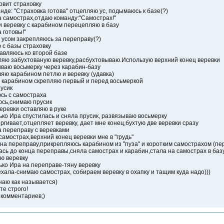
овит страховку
нде: "Страховка готова" отцепляю ус, подымаюсь к базе(?)
 самострах,отдаю команду:"Самострах!"
и веревку с карабином перецепляю в базу
 готовы!"
усом закрепляюсь за переправу(?)
с базы страховку
вляюсь ко второй базе
яю забухтованую веревку,расбухтовываю.Использую верхний конец веревки
ваю восьмерку через карабин-базу
яю карабином петлю и веревку (удавка)
 карабином скрепляю первый и перед восьмеркой
усик
сь с самостраха
юсь,снимаю прусик
еревки оставляю в руке
ько Ира спустилась и сняла прусик, развязываю восьмерку
ргивает,отцепляет веревку, дает мне конец,бухтую две веревки сразу
 переправу с веревками
самострах,верхний конец веревки мне в "грудь"
на переправу,прикрепляюсь карабином из "пуза" и коротким самострахом (пе
сь до конца переправы,сняла самострах и карабин,стала на самострах в баз
ю веревку
ько Ира на переправе-тяну веревку
хала-снимаю самострах, собираем веревку в охапку и тащим куда надо)))
знаю как называется)
те строго!
комментариев;)