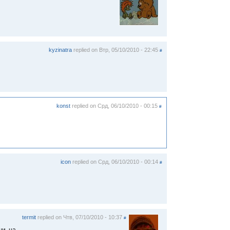
kyzinatra
replied on
Втр, 05/10/2010 - 22:45
#
konst
replied on
Срд, 06/10/2010 - 00:15
#
icon
replied on
Срд, 06/10/2010 - 00:14
#
termit
replied on
Чтв, 07/10/2010 - 10:37
#