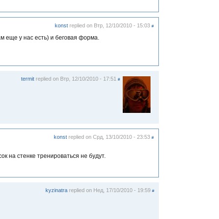
konst
replied on
Втр, 12/10/2010 - 15:03
#
ам еще у нас есть) и беговая форма.
termit
replied on
Втр, 12/10/2010 - 17:51
#
konst
replied on
Срд, 13/10/2010 - 23:53
#
сок на стенке тренироваться не будут.
kyzinatra
replied on
Нед, 17/10/2010 - 19:59
#