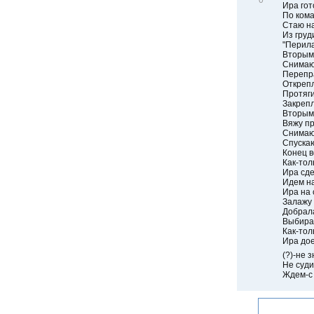
0
и
Ира гот
і
По кома
д
Стаю на
м
Из груд
і
"Перила
т
Вторым 
и
Снимаю 
т
Перепра
и
Открепл
Протяги
Закрепл
Вторым
Вяжу пр
Снимаю
Спуска
Конец в
Как-тол
Ира сде
Идем на
Ира на 
Залажу 
Добрала
Выбира
Как-тол
Ира дое
(?)-не 
Не суди
Ждем-с 
.