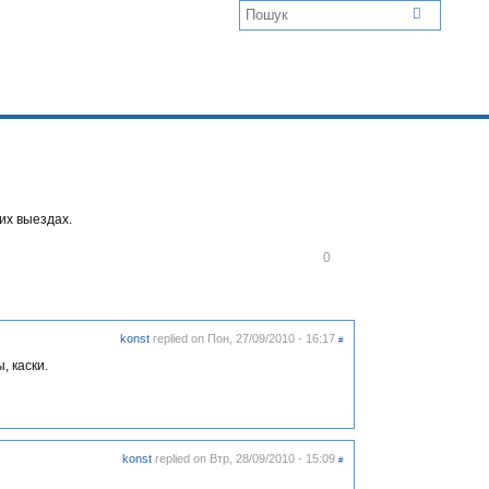
их выездах.
В
0
і
д
м
і
т
konst
replied on
Пон, 27/09/2010 - 16:17
#
и
т
, каски.
и
konst
replied on
Втр, 28/09/2010 - 15:09
#