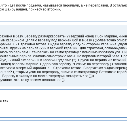
, что идет после подъема, называется перилами, а не переправой. В остально
ою шайбу нашел, принесу во вторник.
аховка в базу. Веревку размаркеровать (?) верхний конец с 8ой Марине, нижн
ым карабином цепляю веревку под верхней 8ой и в базу ) (более точно описать
арабин. К. - Страховка готова! Видаю веревку с одной стороны карабина, двум
онял : прусик на перила (?) и в верхний карабин.. для страховки, освобождаю
юсь по перилам. Становлюсь на самостраховку с помощью короткого уса. Сни
зонтальные перила, снимаю самострах с базы. По перилам к второй базе. Про
й ус, нижний в карабин и в Карабин *удавки* (?). Прусик на перила и в верхни
, Конец веревки Марине. Сдергиваю верёвку. *Бежим* на переправу ) Становл
всегиваю в верхний карабин. К. - Страховка готова. В перчатках выдаю веревку
понял*? ), вторым усом на переправу, снимаю самостраховку. Встегиваю караб
. Верёвку в охапку и на место *передачи эстафеты* во!))))
лучилось что-то ну совсем непонятное ))
е так.