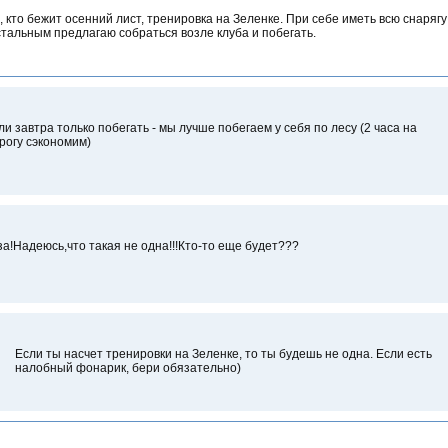
, кто бежит осенний лист, тренировка на Зеленке. При себе иметь всю снарягу
тальным предлагаю собраться возле клуба и побегать.
ли завтра только побегать - мы лучше побегаем у себя по лесу (2 часа на
рогу сэкономим)
за!Надеюсь,что такая не одна!!!Кто-то еще будет???
Если ты насчет тренировки на Зеленке, то ты будешь не одна. Если есть
налобный фонарик, бери обязательно)