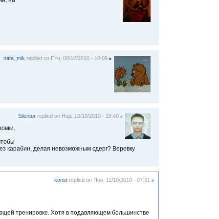
чи, на
nata_mik
replied on
Птн, 08/10/2010 - 10:09
#
Silentor
replied on
Нед, 10/10/2010 - 19:40
#
овки.
чтобы
рез карабин, делая невозможным сдерг? Веревку
konst
replied on
Пон, 11/10/2010 - 07:31
#
дующей тренировке. Хотя в подавляющем большинстве