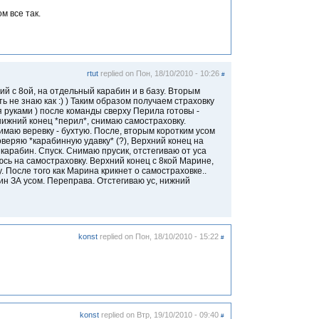
м все так.
rtut
replied on
Пон, 18/10/2010 - 10:26
#
ий с 8ой, на отдельный карабин и в базу. Вторым
 не знаю как :) ) Таким образом получаем страховку
я руками ) после команды сверху Перила готовы -
 нижний конец *перил*, снимаю самостраховку.
маю веревку - бухтую. После, вторым коротким усом
веряю *карабинную удавку* (?), Верхний конец на
й карабин. Спуск. Снимаю прусик, отстегиваю от уса
юсь на самостраховку. Верхний конец с 8кой Марине,
. После того как Марина крикнет о самостраховке..
ин ЗА усом. Переправа. Отстегиваю ус, нижний
konst
replied on
Пон, 18/10/2010 - 15:22
#
konst
replied on
Втр, 19/10/2010 - 09:40
#