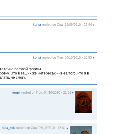
konst
replied on
Срд, 29/09/2010 - 23:44
#
konst
replied on
Пон, 04/10/2010 - 20:53
#
статочно беговой формы.
ку. Это в ваших же интересах - из-за того, что я в
лать, не смогу.
termit
replied on
Пон, 04/10/2010 - 21:51
#
nata_mik
replied on
Срд, 06/10/2010 - 15:01
#