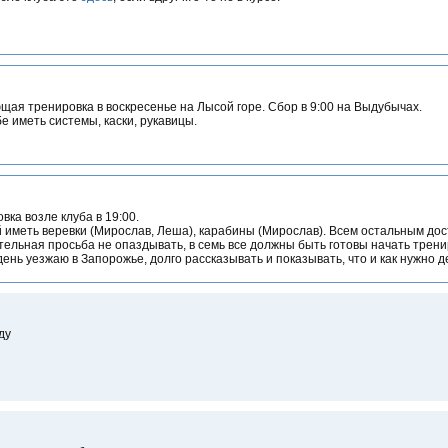
ая тренировка в воскресенье на Лысой горе. Сбор в 9:00 на Выдубычах.
е иметь системы, каски, рукавицы.
вка возле клуба в 19:00.
 иметь веревки (Мирослав, Леша), карабины (Мирослав). Всем остальным до
ельная просьба не опаздывать, в семь все должны быть готовы начать трениров
день уезжаю в Запорожье, долго рассказывать и показывать, что и как нужно де
ду