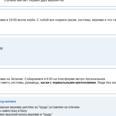
случаев хватает первых двух вариантов.
вка в 19:00 возле клуба. С собой вся снаряга (каски, системы. веревки и что т
ду
вка на Зеленке. Собираемся в 9:00 на платформе метро Арсенальная.
 иметь системы, рукавицы,
каски с нормальными креплениями
. Люди без ка
10))) МАРИНА
ваную веревку цепляю за "грудь",оставляю за плечем
 самострах в базу
яю верхний конец веревки в "грудь"