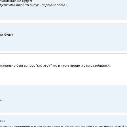
сожалению не будем
дхватили какой то вирус - сидим болеем :(
еж буду)
начально был вопрос "кто это?", но в итоге вроде и сам разобрался.
й)
0.10