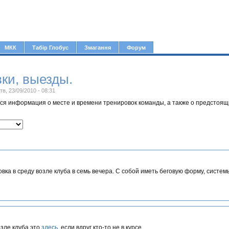
Jump to navigation
МКК
Табір Глобус
Змагання
Форум
ки, выезды.
тв, 23/09/2010 - 08:31
ься информация о месте и времени тренировок команды, а также о предстоящ
вка в среду возле клуба в семь вечера. С собой иметь беговую форму, системы
зле клуба это
здесь
, если вдруг кто-то не в курсе.