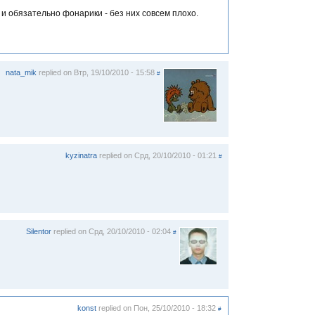
 и обязательно фонарики - без них совсем плохо.
nata_mik
replied on
Втр, 19/10/2010 - 15:58
#
kyzinatra
replied on
Срд, 20/10/2010 - 01:21
#
Silentor
replied on
Срд, 20/10/2010 - 02:04
#
konst
replied on
Пон, 25/10/2010 - 18:32
#