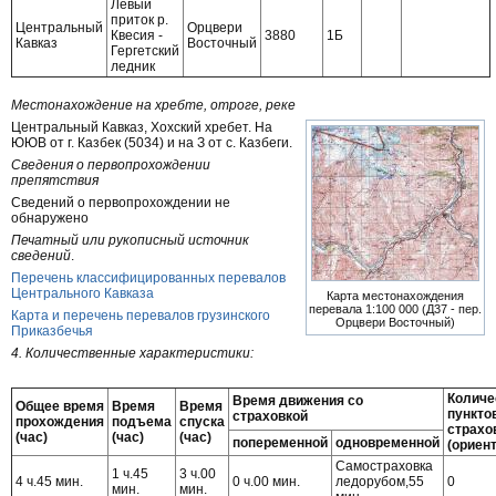
Левый
приток р.
Центральный
Орцвери
Квесия -
3880
1Б
Кавказ
Восточный
Гергетский
ледник
Местонахождение на хребте, отроге, реке
Центральный Кавказ, Хохский хребет. На
ЮЮВ от г. Казбек (5034) и на З от с. Казбеги.
Сведения о первопрохождении
препятствия
Сведений о первопрохождении не
обнаружено
Печатный или рукописный источник
сведений
.
Перечень классифицированных перевалов
Центрального Кавказа
Карта местонахождения
перевала 1:100 000 (Д37 - пер.
Карта и перечень перевалов грузинского
Орцвери Восточный)
Приказбечья
4. Количественные характеристики:
Количе
Время движения со
Общее время
Время
Время
пункто
страховкой
прохождения
подъема
спуска
страхо
(час)
(час)
(час)
попеременной
одновременной
(ориент
Самостраховка
1 ч.45
3 ч.00
4 ч.45 мин.
0 ч.00 мин.
ледорубом,55
0
мин.
мин.