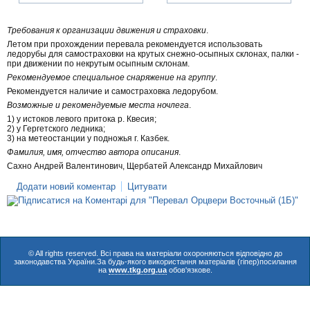
Требования к организации движения и страховки
.
Летом при прохождении перевала рекомендуется использовать
ледорубы для самостраховки на крутых снежно-осыпных склонах, палки -
при движении по некрутым осыпным склонам.
Рекомендуемое специальное снаряжение на группу
.
Рекомендуется наличие и самостраховка ледорубом.
Возможные и рекомендуемые места ночлега
.
1) у истоков левого притока р. Квесия;
2) у Гергетского ледника;
3) на метеостанции у подножья г. Казбек.
Фамилия, имя, отчество автора описания
.
Сахно Андрей Валентинович, Щербатей Александр Михайлович
Додати новий коментар
Цитувати
© All rights reserved. Всі права на матеріали охороняються відповідно до
законодавства України.За будь-якого використання матеріалів (гіпер)посилання
на
www.tkg.org.ua
обов'язкове.