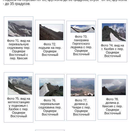
- до 35 градусов.
Фото ?3.
панорама
Фото ?1. вид на
Гергетского
перевальную
Фото ?2.
Фото ?4. вид на
ледника с пер.
седловину пер.
подъем на пер.
г. Казбек с пер.
Орцвери
Орцвери
Орцвери
Орцвери
Восточный
Восточный с
Восточный
Восточный
пер. Квесия
Фото ?5. вид на
Фото ?8.
Фото ?6.
Фото ?7.
метеостанцию
долина р.
перевальная
долина р.
у подножья г.
Квесия с пер.
седловина пер.
Чхери с пер.
Казбек с пер.
Орцвери
Орцвери
Орцвери
Орцвери
Восточный
Восточный
Восточный
Восточный