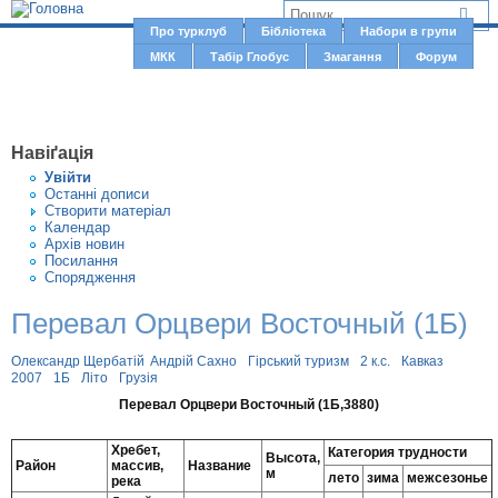
Jump to navigation
В
Про турклуб
Бібліотека
Набори в групи
Г
МКК
Табір Глобус
Змагання
Форум
и
о
є
л
о
т
Навіґація
в
у
Увiйти
н
Останні дописи
т
Створити матерiал
е
Календар
м
Архів новин
Посилання
е
Спорядження
н
Перевал Орцвери Восточный (1Б)
ю
Олександр Щербатій
Андрій Сахно
Гірський туризм
2 к.с.
Кавказ
2007
1Б
Літо
Грузія
Перевал Орцвери Восточный (1Б,3880)
Хребет,
Категория трудности
Высота,
Район
массив,
Название
м
лето
зима
межсезонье
река