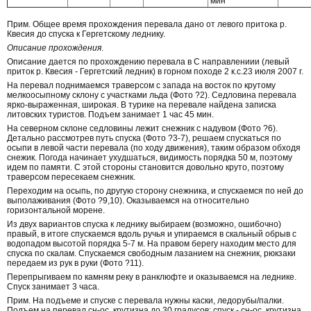
мин
Прим. Общее время прохождения перевала дано от левого притока р.
Квесия до спуска к Гергетскому леднику.
Описание прохождения
.
Описание дается по прохождению перевала в С направлениии (левый
приток р. Квесия - Гергетский ледник) в горном походе 2 к.с.23 июля 2007 г.
На перевал поднимаемся траверсом с запада на восток по крутому
мелкоосыпному склону с участками льда (Фото ?2). Седловина перевала
ярко-выраженная, широкая. В турике на перевале найдена записка
литовских туристов. Подъем занимает 1 час 45 мин.
На северном склоне седловины лежит снежник с надувом (Фото ?6).
Детально рассмотрев путь спуска (Фото ?3-7), решаем спускаться по
осыпи в левой части перевала (по ходу движения), таким образом обходя
снежик. Погода начинает ухудшаться, видимость порядка 50 м, поэтому
идем по памяти. С этой стороны становится довольно круто, поэтому
траверсом пересекаем снежник.
Переходим на осыпь, по другую сторону снежника, и спускаемся по ней до
выполаживания (Фото ?9,10). Оказываемся на относительно
горизонтальной морене.
Из двух вариантов спуска к леднику выбираем (возможно, ошибочно)
правый, в итоге спускаемся вдоль ручья и упираемся в скальный обрыв с
водопадом высотой порядка 5-7 м. На правом берегу находим место для
спуска по скалам. Спускаемся свободным лазанием на снежник, рюкзаки
передаем из рук в руки (Фото ?11).
Перепрыгиваем по камням реку в ранклюфте и оказываемся на леднике.
Спуск занимает 3 часа.
Прим. На подъеме и спуске с перевала нужны каски, ледорубы/палки.
Подъем на перевал сн-ос, крутизна до 30 градусов; спуск - сн-ос, крутизна