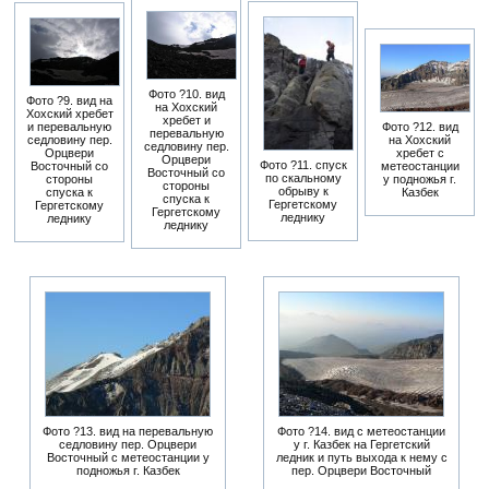
Фото ?10. вид
Фото ?9. вид на
на Хохский
Хохский хребет
хребет и
и перевальную
Фото ?12. вид
перевальную
седловину пер.
на Хохский
седловину пер.
Орцвери
хребет с
Орцвери
Фото ?11. спуск
Восточный со
метеостанции
Восточный со
по скальному
стороны
у подножья г.
стороны
обрыву к
спуска к
Казбек
спуска к
Гергетскому
Гергетскому
Гергетскому
леднику
леднику
леднику
Фото ?13. вид на перевальную
Фото ?14. вид с метеостанции
седловину пер. Орцвери
у г. Казбек на Гергетский
Восточный с метеостанции у
ледник и путь выхода к нему с
подножья г. Казбек
пер. Орцвери Восточный