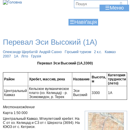
Jump to navigation
В
☰
и
☰
є
т
Перевал Эси Высокий (1А)
у
т
Олександр Щербатій
Андрій Сахно
Гірський туризм
2 к.с.
Кавказ
2007
1А
Літо
Грузія
Перевал Эси Высокий (1А,3300)
Категория
Высота,
Район
Хребет, массив, река
Название
трудности
м
(лето)
Кельское вулканическое
Центральный
Эси
плато (оз. Келицад) - р.
3300
1А
Кавказ
Высокий
Эсикомидон, р. Терек
Местонахождение
Карта 1:50 000
Центральный Кавказ, Мтиулетский хребет. На
С от оз. Келицад и СЗ от г. Шерхота (3694). На
ЮЮЗ от с. Кетриси.