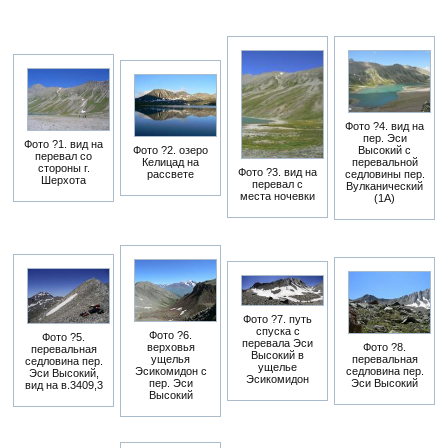
Фото ?4. вид на
пер. Эси
Фото ?1. вид на
Фото ?2. озеро
Высокий с
перевал со
Келицад на
перевальной
стороны г.
Фото ?3. вид на
рассвете
седловины пер.
Шерхота
перевал с
Вулканический
места ночевки
(1А)
Фото ?7. путь
спуска с
Фото ?6.
Фото ?5.
перевала Эси
верховья
Фото ?8.
перевальная
Высокий в
ущелья
перевальная
седловина пер.
ущелье
Эсикомидон с
седловина пер.
Эси Высокий,
Эсикомидон
пер. Эси
Эси Высокий
вид на в.3409,3
Высокий