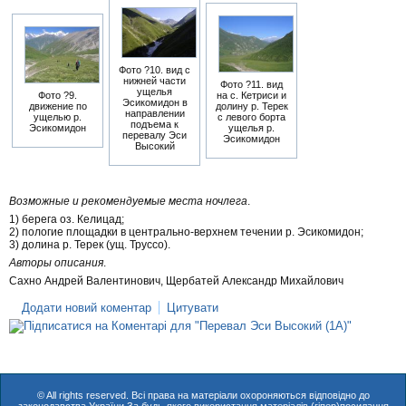
Фото ?10. вид с
нижней части
Фото ?11. вид
ущелья
Фото ?9.
на с. Кетриси и
Эсикомидон в
движение по
долину р. Терек
направлении
ущелью р.
с левого борта
подъема к
Эсикомидон
ущелья р.
перевалу Эси
Эсикомидон
Высокий
Возможные и рекомендуемые места ночлега
.
1) берега оз. Келицад;
2) пологие площадки в центрально-верхнем течении р. Эсикомидон;
3) долина р. Терек (ущ. Труссо).
Авторы описания
.
Сахно Андрей Валентинович, Щербатей Александр Михайлович
Додати новий коментар
Цитувати
© All rights reserved. Всі права на матеріали охороняються відповідно до
законодавства України.За будь-якого використання матеріалів (гіпер)посилання