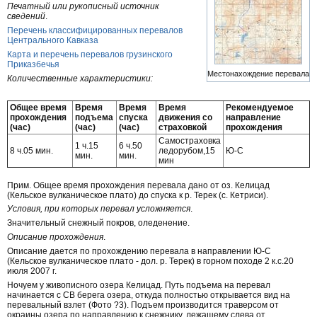
Печатный или рукописный источник
сведений
.
Перечень классифицированных перевалов
Центрального Кавказа
Карта и перечень перевалов грузинского
Приказбечья
Местонахождение перевала
Количественные характеристики:
Общее время
Время
Время
Время
Рекомендуемое
прохождения
подъема
спуска
движения со
направление
(час)
(час)
(час)
страховкой
прохождения
Самостраховка
1 ч.15
6 ч.50
8 ч.05 мин.
ледорубом,15
Ю-С
мин.
мин.
мин
Прим. Общее время прохождения перевала дано от оз. Келицад
(Кельское вулканическое плато) до спуска к р. Терек (с. Кетриси).
Условия, при которых перевал усложняется
.
Значительный снежный покров, оледенение.
Описание прохождения
.
Описание дается по прохождению перевала в направлении Ю-С
(Кельское вулканическое плато - дол. р. Терек) в горном походе 2 к.с.20
июля 2007 г.
Ночуем у живописного озера Келицад. Путь подъема на перевал
начинается с СВ берега озера, откуда полностью открывается вид на
перевальный взлет (Фото ?3). Подъем производится траверсом от
окраины озера по направлению к снежнику, лежащему слева от