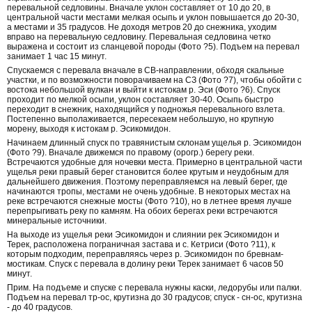
перевальной седловины. Вначале уклон составляет от 10 до 20, в
центральной части местами мелкая осыпь и уклон повышается до 20-30,
а местами и 35 градусов. Не доходя метров 20 до снежника, уходим
вправо на перевальную седловину. Перевальная седловина четко
выражена и состоит из сланцевой породы (Фото ?5). Подъем на перевал
занимает 1 час 15 минут.
Спускаемся с перевала вначале в СВ-направлении, обходя скальные
участки, и по возможности поворачиваем на СЗ (Фото ?7), чтобы обойти с
востока небольшой вулкан и выйти к истокам р. Эси (Фото ?6). Спуск
проходит по мелкой осыпи, уклон составляет 30-40. Осыпь быстро
переходит в снежник, находящийся у подножья перевального взлета.
Постепенно выполаживается, пересекаем небольшую, но крупную
морену, выходя к истокам р. Эсикомидон.
Начинаем длинный спуск по травянистым склонам ущелья р. Эсикомидон
(Фото ?9). Вначале движемся по правому (орогр.) берегу реки.
Встречаются удобные для ночевки места. Примерно в центральной части
ущелья реки правый берег становится более крутым и неудобным для
дальнейшего движения. Поэтому переправляемся на левый берег, где
начинаются тропы, местами не очень удобные. В некоторых местах на
реке встречаются снежные мосты (Фото ?10), но в летнее время лучше
перепрыгивать реку по камням. На обоих берегах реки встречаются
минеральные источники.
На выходе из ущелья реки Эсикомидон и слиянии рек Эсикомидон и
Терек, расположена пограничная застава и с. Кетриси (Фото ?11), к
которым подходим, переправляясь через р. Эсикомидон по бревнам-
мостикам. Спуск с перевала в долину реки Терек занимает 6 часов 50
минут.
Прим. На подъеме и спуске с перевала нужны каски, ледорубы или палки.
Подъем на перевал тр-ос, крутизна до 30 градусов; спуск - сн-ос, крутизна
- до 40 градусов.