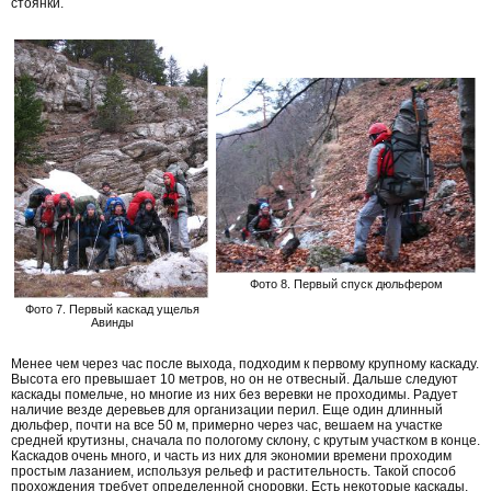
стоянки.
Фото 8. Первый спуск дюльфером
Фото 7. Первый каскад ущелья
Авинды
Менее чем через час после выхода, подходим к первому крупному каскаду.
Высота его превышает 10 метров, но он не отвесный. Дальше следуют
каскады помельче, но многие из них без веревки не проходимы. Радует
наличие везде деревьев для организации перил. Еще один длинный
дюльфер, почти на все 50 м, примерно через час, вешаем на участке
средней крутизны, сначала по пологому склону, с крутым участком в конце.
Каскадов очень много, и часть из них для экономии времени проходим
простым лазанием, используя рельеф и растительность. Такой способ
прохождения требует определенной сноровки. Есть некоторые каскады,