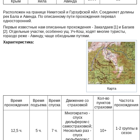
Крым
яйла
Авинда
Расположен на границе Никитской и Гурзуфской яйл. Соединяет долины
рек Бала и Авинда. По описанному пути прохождения перевал
односторонний.
Первые известные нам описанные прохождения - Закалдаев [1] и Багаев
[2]. Отдельные участки, особенно ущ. Уч-Кош, ходят многие туристы,
гораздо реже - Авинду, чаще обходными путями.
Характеристика:
Карта
Кол-во
Время
Время
Время
Движение со
Частота
пунктов
прохождения
подъема
спуска
страховкой
прохождения
страховки
Многократно -
спуск
дюльфером с
самостраховкой;
1-2 группы в
12,5 ч.
5 ч.
7 ч.
Несколько раз -
10+
сезон
спуск
дюльфером с