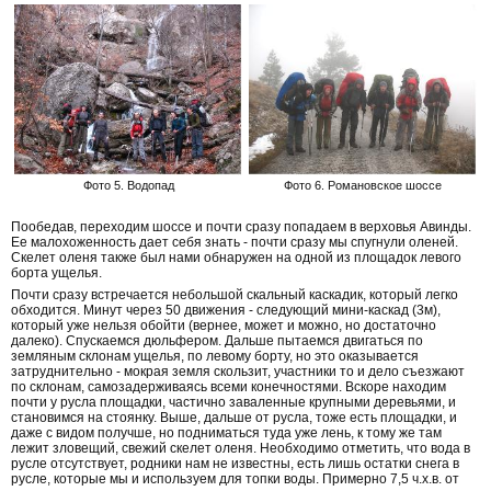
Фото 5. Водопад
Фото 6. Романовское шоссе
Пообедав, переходим шоссе и почти сразу попадаем в верховья Авинды.
Ее малохоженность дает себя знать - почти сразу мы спугнули оленей.
Скелет оленя также был нами обнаружен на одной из площадок левого
борта ущелья.
Почти сразу встречается небольшой скальный каскадик, который легко
обходится. Минут через 50 движения - следующий мини-каскад (3м),
который уже нельзя обойти (вернее, может и можно, но достаточно
далеко). Спускаемся дюльфером. Дальше пытаемся двигаться по
земляным склонам ущелья, по левому борту, но это оказывается
затруднительно - мокрая земля скользит, участники то и дело съезжают
по склонам, самозадерживаясь всеми конечностями. Вскоре находим
почти у русла площадки, частично заваленные крупными деревьями, и
становимся на стоянку. Выше, дальше от русла, тоже есть площадки, и
даже с видом получше, но подниматься туда уже лень, к тому же там
лежит зловещий, свежий скелет оленя. Необходимо отметить, что вода в
русле отсутствует, родники нам не известны, есть лишь остатки снега в
русле, которые мы и используем для топки воды. Примерно 7,5 ч.х.в. от