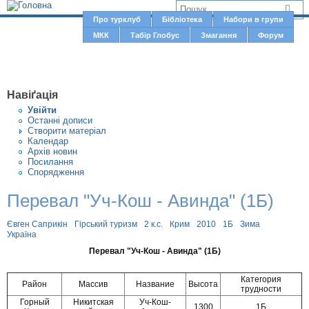
Jump to navigation
В
Про турклуб
Бібліотека
Набори в групи
Г
МКК
Табір Глобус
Змагання
Форум
и
о
є
л
о
т
Навіґація
в
у
Увiйти
н
Останні дописи
т
Створити матерiал
е
Календар
м
Архів новин
Посилання
е
Спорядження
н
Перевал "Уч-Кош - Авинда" (1Б)
ю
Євген Саприкін
Гірський туризм
2 к.с.
Крим
2010
1Б
Зима
Україна
Перевал "Уч-Кош - Авинда" (1Б)
Категория
Район
Массив
Название
Высота
трудности
Горный
Никитская
Уч-Кош-
1300
1Б