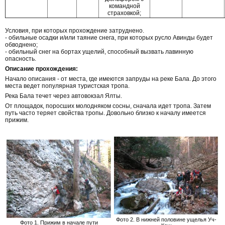
командной
страховкой;
Условия, при которых прохождение затруднено.
- обильные осадки и/или таяние снега, при которых русло Авинды будет
обводнено;
- обильный снег на бортах ущелий, способный вызвать лавинную
опасность.
Описание прохождения:
Начало описания - от места, где имеются запруды на реке Бала. До этого
места ведет популярная туристская тропа.
Река Бала течет через автовокзал Ялты.
От площадок, поросших молодняком сосны, сначала идет тропа. Затем
путь часто теряет свойства тропы. Довольно близко к началу имеется
прижим.
Фото 2. В нижней половине ущелья Уч-
Фото 1. Прижим в начале пути