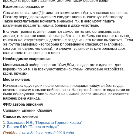
проходить простым лазанием, экономя таким образом время.
Возможные опасности
.
Согласно описанию [2] в зимнее время может быть лавинная опасность.
Поэтому перед прохождением следует оценить снежную обстановку.
Также нежелательно ночевать в каньоне, т.к. в него могут падать
различные предметы, камни, бревна и даже животные.
В случае травмы группе придется самостоятельно организовывать
долгие, технически сложные спасработы, т.к. мобильная связь в каньоне,
конечно же, отсутствует, и далеко не везде из него можно выбраться. Если
же группа заведомо неспособна к проведению спасработ (например,
состоит из одного человека), то следует установить контрольный срок
связи с кем-то из внешнего мира.
Необходимое снаряжение
.
Минимальный набор - веревка 10мм,50м, со сдергом, в идеале - две
веревки по 50 м. На всех участников - системы, спусковые устройства,
каски, прусики.
Места ночевок
Ночевать следует до и после каньона, площадки найдутся без труда,
ночевка в самом каньоне небезопасна. На верхней стоянке вода нами не
была обнаружена, топили снег, а на нижней, после каньона, появляется
наконец река Авинда.
ФИО автора описания
Сапрыкин Евгений Юрьевич
Список источников
1.
Закалдаев Н.В., "Перевалы Горного Крыма"
2.
Багаев Д.Ю. "Перевал Авінда"
Пройден в
походе 2 к.с. зимой 2010 года