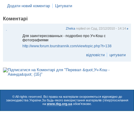
Додати новий коментар
Цитувати
Коментарі
Zheka
replied on
Срд, 22/12/2010 - 14:14
#
.
Для заинтересованных - подробно про Уч-Кош с
фотографиями
http://www.forum.tourstrannik.com/viewtopic.php?t=138
відповісти
цитувати
© All rights reserved. Всі права на матеріали охороняються відповідно до
законодавства України.За будь-якого використання матеріалів (гіпер)посилання
на
www.tkg.org.ua
обов'язкове.