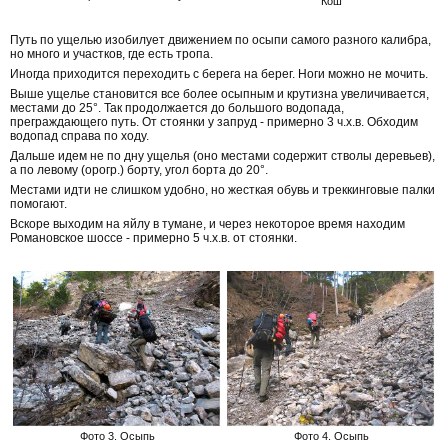
Кош
Путь по ущелью изобилует движением по осыпи самого разного калибра,
но много и участков, где есть тропа.
Иногда приходится переходить с берега на берег. Ноги можно не мочить.
Выше ущелье становится все более осыпным и крутизна увеличивается,
местами до 25°. Так продолжается до большого водопада,
преграждающего путь. От стоянки у запруд - примерно 3 ч.х.в. Обходим
водопад справа по ходу.
Дальше идем не по дну ущелья (оно местами содержит стволы деревьев),
а по левому (орогр.) борту, угол борта до 20°.
Местами идти не слишком удобно, но жесткая обувь и треккинговые палки
помогают.
Вскоре выходим на яйлу в тумане, и через некоторое время находим
Романовское шоссе - примерно 5 ч.х.в. от стоянки.
Фото 3. Осыпь
Фото 4. Осыпь