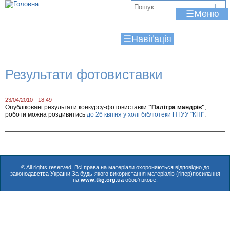
Jump to navigation
В
☰
и
☰
є
т
Результати фотовиставки
у
т
23/04/2010 - 18:49
Опубліковані результати конкурсу-фотовиставки
"Палітра мандрів"
,
роботи можна роздивитись
до 26 квітня у холі бібліотеки НТУУ "КПІ"
.
© All rights reserved. Всі права на матеріали охороняються відповідно до
законодавства України.За будь-якого використання матеріалів (гіпер)посилання
на
www.tkg.org.ua
обов'язкове.