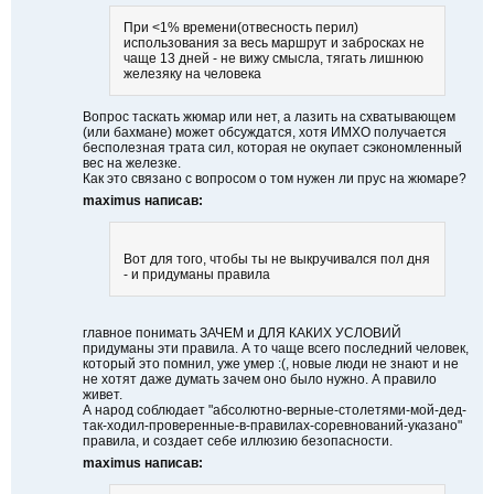
При <1% времени(отвесность перил)
использования за весь маршрут и забросках не
чаще 13 дней - не вижу смысла, тягать лишнюю
железяку на человека
Вопрос таскать жюмар или нет, а лазить на схватывающем
(или бахмане) может обсуждатся, хотя ИМХО получается
бесполезная трата сил, которая не окупает сэкономленный
вес на железке.
Как это связано с вопросом о том нужен ли прус на жюмаре?
maximus написав:
Вот для того, чтобы ты не выкручивался пол дня
- и придуманы правила
главное понимать ЗАЧЕМ и ДЛЯ КАКИХ УСЛОВИЙ
придуманы эти правила. А то чаще всего последний человек,
который это помнил, уже умер :(, новые люди не знают и не
не хотят даже думать зачем оно было нужно. А правило
живет.
А народ соблюдает "абсолютно-верные-столетями-мой-дед-
так-ходил-проверенные-в-правилах-соревнований-указано"
правила, и создает себе иллюзию безопасности.
maximus написав: