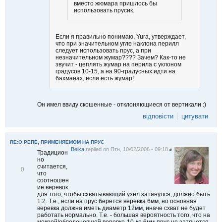
вместо жюмара пришлось бы
использовать прусик.
Если я правильно понимаю, Yura, утверждает,
что при значительном угле наклона перилл
следует использовать прус, а при
незначительном жумар???? Зачем? Как-то не
звучит - цеплять жумар на перила с уклоном
градусов 10-15, а на 90-градусных идти на
бахманах, если есть жумар!
Он имел ввиду скошенные - отклоняющиеся от вертикали :)
відповісти
цитувати
RE:О РЕПЕ, ПРИМЕНЯЕМОМ НА ПРУС
Belka
replied on
Птн, 10/02/2006 - 09:18
#
Традицион
но
считается,
В
0
что
і
соотношен
д
ие веревок
м
для того, чтобы схватывающий узел затянулся, должно быть
і
1:2. Т.е., если на прус берется веревка 6мм, но основная
т
веревка должна иметь диаметр 12мм, иначе схват не будет
и
работать нормально. Т.е. - большая вероятность того, что на
т
мокрой/обледеневшей веревке-10-ке 6мм-прус не затянется.