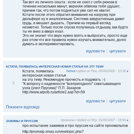
Так вот из личного опыта : если не снял с себя рюкзак в
течении нескольких минут, верхняя обвязка тебя удушит,
причем так, что потом подняться уже сил не хватит.
Кстати после этого обратил внимание на нагрузку при
дюльфере ну и аналогичным. Система аккуратненька давит
грудь, и мешает дышать.. Причем на первый взгляд
незметно. Только после спуска получаешь отдышку, как будто
ты не вниз а вверх ехал.
Это не значит что верх нужно взять и выбросить, просто еще
раз отом что все правила нужно изучать внимательно, долго
думать и экспериментировать.
відповісти
цитувати
КСТАТИ, ПОЯВИЛАСЬ ИНТЕРЕСНАЯ НОВАЯ СТАТЬЯ НА ЭТУ ТЕМУ
Кстати, появилась
homul
replied on
Пон, 05/06/2006 - 10:30
#
интересная новая статья
на эту тему. Рекомендую прочесть и подумать :-):
В
0
"К вопросу о надежности "всепригодного" схватывающего
і
узла (узел Прусика)" П.П. Захаров:
д
http://www.alpclb.ru/article2.asp?id=59
м
і
відповісти
цитувати
т
Показати відповіді
и
т
и
промальп
replied on
Втр, 01/05/2007 - 18:50
#
ЗАЖИМЫ И ПРУССИК
про испытание зажимов и про пруссик на сайте прпомальпов
http://promalp.xmas.ru/viewtopic.php?