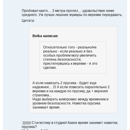
Пробовал както.... 3 метра пролез.... удовольствие ниже
среднего. Уж лучше лишние жумары по веревке передавать.
Цитата:
Belka написав:
Относительно того - реально/не
реально - если реально я без
особых проблем могу увеличить
степень безопасности,
пристегнувшись к веревке - я это
сделаю.
А если навязать 2 прусика - будет еще
надежнее... :D А если повесить параллельно 2
веревки и на каждую по прусику, да + верхняя
страховка...
Надо выбирать компромис между временем и
уровнем безопасности. Намотка прусика
занимает время.
:))))))) Статистику в студию! Какое время занимет намотка
прусика?