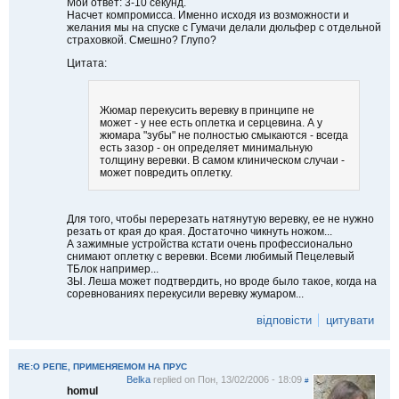
Мой ответ: 3-10 секунд.
Насчет компромисса. Именно исходя из возможности и
желания мы на спуске с Гумачи делали дюльфер с отдельной
страховкой. Смешно? Глупо?
Цитата:
Жюмар перекусить веревку в принципе не
может - у нее есть оплетка и серцевина. А у
жюмара "зубы" не полностью смыкаются - всегда
есть зазор - он определяет минимальную
толщину веревки. В самом клиническом случаи -
может повредить оплетку.
Для того, чтобы перерезать натянутую веревку, ее не нужно
резать от края до края. Достаточно чикнуть ножом...
А зажимные устройства кстати очень профессионально
снимают оплетку с веревки. Всеми любимый Пецелевый
ТБлок например...
ЗЫ. Леша может подтвердить, но вроде было такое, когда на
соревнованиях перекусили веревку жумаром...
відповісти
цитувати
RE:О РЕПЕ, ПРИМЕНЯЕМОМ НА ПРУС
Belka
replied on
Пон, 13/02/2006 - 18:09
#
homul