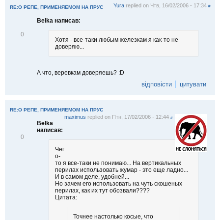
Yura
replied on
Чтв, 16/02/2006 - 17:34
#
RE:О РЕПЕ, ПРИМЕНЯЕМОМ НА ПРУС
Belka написав:
В
0
Хотя - все-таки любым железкам я как-то не
і
доверяю...
д
м
і
т
А что, веревкам доверяешь? :D
и
т
відповісти
цитувати
и
RE:О РЕПЕ, ПРИМЕНЯЕМОМ НА ПРУС
maximus
replied on
Птн, 17/02/2006 - 12:44
#
Belka
написав:
В
0
і
Чег
д
о-
м
то я все-таки не понимаю... На вертикальных
і
перилах использовать жумар - это еще ладно...
т
И в самом деле, удобней...
и
Но зачем его использовать на чуть скошеных
т
перилах, как их тут обозвали????
и
Цитата:
Точнее настолько косые, что