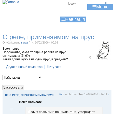
Jump to navigation
В
☰
и
☰
є
т
О репе, применяемом на прус
у
Опубліковано
sawa
Птн, 10/02/2006 - 00:36
т
Всем привет.
Подскажите, какая толщина репика на прус
оптимальна (5, 6?)
В
0
Какая длина нужна на один прус, в среднем?
і
д
Додати новий коментар
Цитувати
м
і
т
и
т
и
Yura
replied on
Птн, 17/02/2006 - 14:11
#
RE:О РЕПЕ, ПРИМЕНЯЕМОМ НА ПРУС
Belka написав:
В
0
Если я правильно понимаю, Yura, утверждает,
і