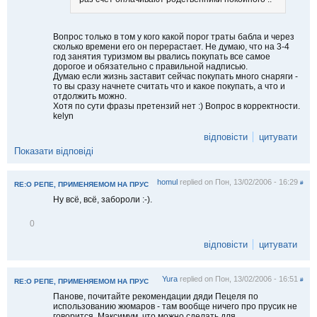
и
Вопрос только в том у кого какой порог траты бабла и через
сколько времени его он перерастает. Не думаю, что на 3-4
год занятия туризмом вы рвались покупать все самое
дорогое и обязательно с правильной надписью.
Думаю если жизнь заставит сейчас покупать много снаряги -
то вы сразу начнете считать что и какое покупать, а что и
отдолжить можно.
Хотя по сути фразы претензий нет :) Вопрос в корректности.
kelyn
відповісти
цитувати
Показати відповіді
homul
replied on
Пон, 13/02/2006 - 16:29
#
RE:О РЕПЕ, ПРИМЕНЯЕМОМ НА ПРУС
Ну всё, всё, забороли :-).
В
0
і
д
відповісти
цитувати
м
і
т
Yura
replied on
Пон, 13/02/2006 - 16:51
и
#
RE:О РЕПЕ, ПРИМЕНЯЕМОМ НА ПРУС
т
Панове, почитайте рекомендации дяди Пецеля по
и
использованию жюмаров - там вообще ничего про прусик не
говорится. Максимум, что можно сделать для