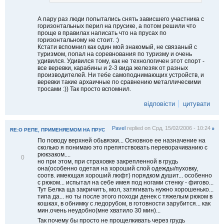
А пару раз люди попытались снять зависшего участника с
горизонтальных перил на прусике, а потом решили что
проще в правилах написать что на прусах по
горизонтальному не стоит. :)
Кстати вспомнил как один мой знакомый, не связаный с
туризмом, попал на соревнования по туризму и очень
удивился. Удивился тому, как не технологичен этот спорт -
все веревки, карабины и 2-3 вида железяк от разных
производителей. Ни тебе самоподнимающих устройств, и
веревки такие архаичные по сравнению металлическими
тросами :)) Так просто вспомнил.
відповісти
цитувати
Pavel
replied on
Срд, 15/02/2006 - 10:24
#
RE:О РЕПЕ, ПРИМЕНЯЕМОМ НА ПРУС
По поводу верхней обьвязки... Основное ее назначение на
сколько я понимаю это препятствовать переворачиванию с
рюкзаком....
В
0
но при этом, при страховке закрепленной в грудь
і
она(особенно одетая на хороший слой одежды/пуховку,
д
соотв. имеющая хороший люфт) порядком душит... особенно
м
с рюком... испытал на себе имея под ногами стенку - фигово...
і
Тут Белка ща закричитъ, мол, затягивать нужно хорошенько...
т
типа да... но ты после этого походи денек с тяжелым рюком в
и
кошках, в обнимку с ледорубом, в готовности зарубится... как
т
мин.очень неудобно(мне хватило 30 мин)...
и
Так почему бы просто не прощелкивать через грудь