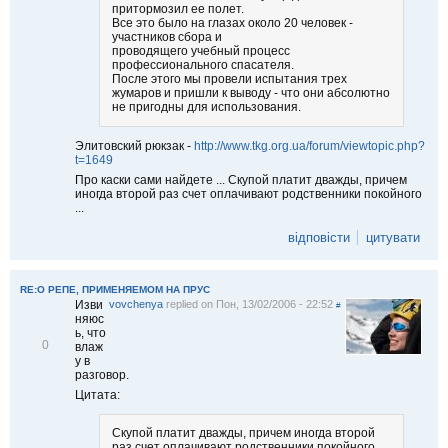
притормозил ее полет.
Все это было на глазах около 20 человек -
участников сбора и
проводящего учебный процесс
профессионального спасателя.
После этого мы провели испытания трех
жумаров и пришли к выводу - что они абсолютно
не пригодны для использования.
Элитовский рюкзак -
http://www.tkg.org.ua/forum/viewtopic.php?
t=1649
Про каски сами найдете ... Скупой платит дважды, причем
иногда второй раз счет оплачивают родственники покойного
...
відповісти
цитувати
RE:О РЕПЕ, ПРИМЕНЯЕМОМ НА ПРУС
Изви
vovchenya
replied on
Пон, 13/02/2006 - 22:52
#
няюс
ь, что
В
0
влаж
і
у в
д
разговор.
м
Цитата:
і
т
и
Скупой платит дважды, причем иногда второй
т
раз счет оплачивают родственники покойного ..