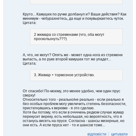
Круто... Камушек по ручке долбанул и? Ваши действия? Как
минимум - чебурахнетесь, да еще и покувыркаетесь чуток.
Цитата:
2 жюмара со стременами (что, оба могут
проскользнуть???)
А, что, не могут? Опять же - может одна нога из стремени
выпасть, а по руке второй камушек тот же упадет...
Цитата:
3. Жюмар + тормозное устройство.
От спасибо! По-моему, это менее удобно, чем один прус
сверху!
Относительно того - реально/не реально - если реально я
без особых проблем могу увеличить степень безопасности,
пристегнувшись к веревке - я это сделаю.
Хотя бы потому, что если в оччччень редком случае жумар
перекусит вереку, есть небольшая, но вероятность, что я
останусь висеть на прусе. Согласна - шансы мизерные, но
они есть. А если пруса нет - то и шансов тоже...
відповісти
цитувати