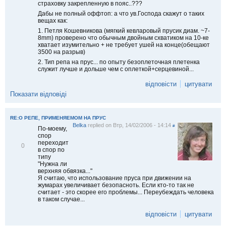
страховку закрепленную в пояс..???
Дабы не полный оффтоп: а что ув.Господа скажут о таких
вещах как:
1. Петля Кошевникова (мягкий кевларовый прусик диам. ~7-
8mm) проверено что обычным двойным схватиком на 10-ке
хватает изумительно + не требует ушей на конце(обещают
3500 на разрыв)
2. Тип репа на прус... по опыту безоплеточная плетенка
служит лучше и дольше чем с оплеткой+серцевиной...
відповісти
цитувати
Показати відповіді
RE:О РЕПЕ, ПРИМЕНЯЕМОМ НА ПРУС
Belka
replied on
Втр, 14/02/2006 - 14:14
#
По-моему,
спор
переходит
В
0
в спор по
і
типу
д
"Нужна ли
м
верхняя обвязка..."
і
Я считаю, что использование пруса при движении на
т
жумарах увеличивает безопасноть. Если кто-то так не
и
считает - это скорее его проблемы... Переубеждать человека
т
в таком случае...
и
відповісти
цитувати