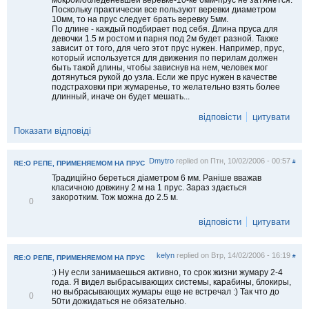
и
Поскольку практически все пользуют веревки диаметром
10мм, то на прус следует брать веревку 5мм.
По длине - каждый подбирает под себя. Длина пруса для
девочки 1.5 м ростом и парня под 2м будет разной. Также
зависит от того, для чего этот прус нужен. Например, прус,
который используется для движения по перилам должен
быть такой длины, чтобы зависнув на нем, человек мог
дотянуться рукой до узла. Если же прус нужен в качестве
подстраховки при жумаренье, то желательно взять более
длинный, иначе он будет мешать...
відповісти
цитувати
Показати відповіді
Dmytro
replied on
Птн, 10/02/2006 - 00:57
#
RE:О РЕПЕ, ПРИМЕНЯЕМОМ НА ПРУС
Традиційно береться діаметром 6 мм. Раніше вважав
класичною довжину 2 м на 1 прус. Зараз здається
закоротким. Тож можна до 2.5 м.
В
0
і
д
відповісти
цитувати
м
і
т
kelyn
replied on
Втр, 14/02/2006 - 16:19
и
#
RE:О РЕПЕ, ПРИМЕНЯЕМОМ НА ПРУС
т
:) Ну если занимаешься активно, то срок жизни жумару 2-4
и
года. Я видел выбрасывающих системы, карабины, блокиры,
но выбрасывающих жумары еще не встречал :) Так что до
В
0
50ти дожидаться не обязательно.
і