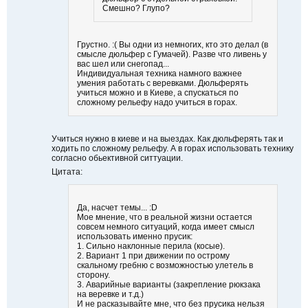
Смешно? Глупо?
Грустно. :( Вы одни из немногих, кто это делал (в
смысле дюльфер с Гумачей). Разве что ливень у
вас шел или снегопад...
Индивидуальная техника намного важнее
умения работать с веревками. Дюльферять
учиться можно и в Киеве, а спускаться по
сложному рельефу надо учиться в горах.
Учиться нужно в киеве и на выездах. Как дюльферять так и
ходить по сложному рельефу. А в горах использовать технику
согласно обьективной ситтуации.
Цитата:
Да, насчет темы... :D
Мое мнение, что в реальной жизни остается
совсем немного ситуаций, когда имеет смысл
использовать именно прусик:
1. Сильно наклонные перила (косые).
2. Вариант 1 при движении по острому
скальному гребню с возможностью улетель в
сторону.
3. Аварийные варианты (закрепление рюкзака
на веревке и т.д.)
И не расказывайте мне, что без прусика нельзя