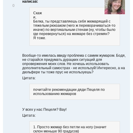
написав:
В
0
і
Скаж
д
и,
м
Белка, ты представляешь себя жюмарящей с
і
тяжелым рюкзаком (чего ж переворачиваться-то
т
иначе) по вертикальным стенам (ну, чтобы было
и
где перевернуться) на жюмаре без стремян?
т
Я тоже.
и
Вообще-то имелась ввиду проблема с самим жумаром. Бодя,
не старайся придумать дурацких ситуаций для
опровержения моих слов. Не хочешь использовать
дополнительный самострах - не используй! Интересно, а на
дюльфере ты тоже прус не используешь?
Цитата:
почитайте рекомендации дяди Пецеля по
использованию жюмаров
У всех у нас Пецеля? Вау!
Цитата:
1. Просто жюмар без петли на ногу (значит
склон меньше 90 градусов)