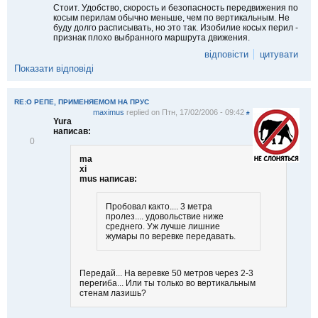
Стоит. Удобство, скорость и безопасность передвижения по
косым перилам обычно меньше, чем по вертикальным. Не
буду долго расписывать, но это так. Изобилие косых перил -
признак плохо выбранного маршрута движения.
відповісти
цитувати
Показати відповіді
RE:О РЕПЕ, ПРИМЕНЯЕМОМ НА ПРУС
maximus
replied on
Птн, 17/02/2006 - 09:42
#
Yura
написав:
В
0
і
ma
д
xi
м
mus написав:
і
т
и
Пробовал както.... 3 метра
т
пролез.... удовольствие ниже
и
среднего. Уж лучше лишние
жумары по веревке передавать.
Передай... На веревке 50 метров через 2-3
перегиба... Или ты только во вертикальным
стенам лазишь?