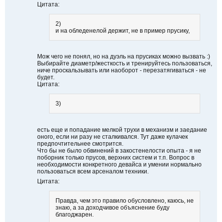
д
Цитата:
м
і
2)
т
и на обледенелой держит, не в пример прусику,
и
т
и
Мож чего не понял, но на дуэль на прусиках можно вызвать :)
Выбирайте диаметр/жесткость и тренируйтесь пользоваться,
ниче проскальзывать или наоборот - перезатягиваться - не
будет.
Цитата:
3)
есть еще и попадание мелкой трухи в механизм и заедание
оного, если ни разу не сталкивался. Тут даже кулачек
предпочтительнее смотрится.
Что бы не было обвинений в закостенелости опыта - я не
поборник только прусов, верхних систем и т.п. Вопрос в
необходимости конкретного девайса и умении нормально
пользоваться всем арсеналом техники.
Цитата:
Правда, чем это правило обусловлено, каюсь, не
знаю, а за доходчивое объяснение буду
благоджарен.