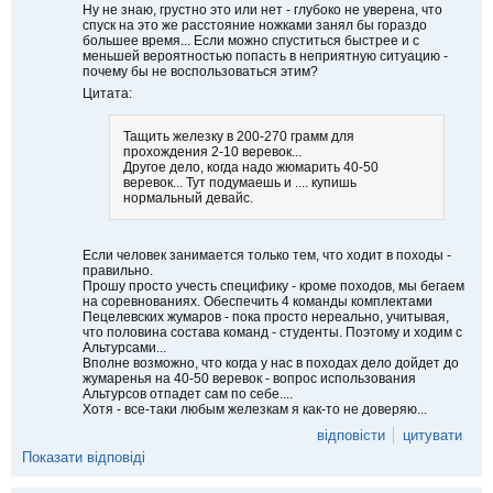
Ну не знаю, грустно это или нет - глубоко не уверена, что
спуск на это же расстояние ножками занял бы гораздо
большее время... Если можно спуститься быстрее и с
меньшей вероятностью попасть в неприятную ситуацию -
почему бы не воспользоваться этим?
Цитата:
Тащить железку в 200-270 грамм для
прохождения 2-10 веревок...
Другое дело, когда надо жюмарить 40-50
веревок... Тут подумаешь и .... купишь
нормальный девайс.
Если человек занимается только тем, что ходит в походы -
правильно.
Прошу просто учесть специфику - кроме походов, мы бегаем
на соревнованиях. Обеспечить 4 команды комплектами
Пецелевских жумаров - пока просто нереально, учитывая,
что половина состава команд - студенты. Поэтому и ходим с
Альтурсами...
Вполне возможно, что когда у нас в походах дело дойдет до
жумаренья на 40-50 веревок - вопрос использования
Альтурсов отпадет сам по себе....
Хотя - все-таки любым железкам я как-то не доверяю...
відповісти
цитувати
Показати відповіді