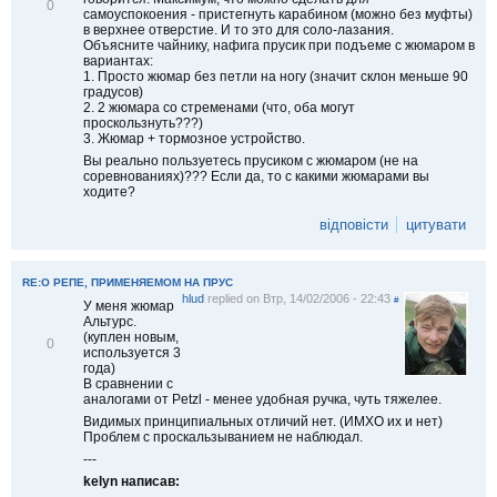
В
0
самоуспокоения - пристегнуть карабином (можно без муфты)
і
в верхнее отверстие. И то это для соло-лазания.
д
Объясните чайнику, нафига прусик при подъеме с жюмаром в
м
вариантах:
і
1. Просто жюмар без петли на ногу (значит склон меньше 90
т
градусов)
и
2. 2 жюмара со стременами (что, оба могут
т
проскользнуть???)
и
3. Жюмар + тормозное устройство.
Вы реально пользуетесь прусиком с жюмаром (не на
соревнованиях)??? Если да, то с какими жюмарами вы
ходите?
відповісти
цитувати
RE:О РЕПЕ, ПРИМЕНЯЕМОМ НА ПРУС
hlud
replied on
Втр, 14/02/2006 - 22:43
#
У меня жюмар
Альтурс.
(куплен новым,
В
0
используется 3
і
года)
д
В сравнении с
м
аналогами от Petzl - менее удобная ручка, чуть тяжелее.
і
т
Видимых принципиальных отличий нет. (ИМХО их и нет)
и
Проблем с проскальзыванием не наблюдал.
т
---
и
kelyn написав: