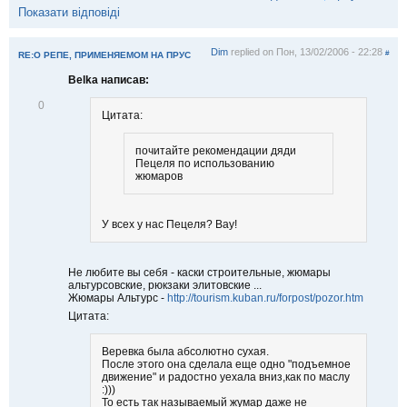
Показати відповіді
Dim
replied on
Пон, 13/02/2006 - 22:28
#
RE:О РЕПЕ, ПРИМЕНЯЕМОМ НА ПРУС
Belka написав:
В
0
Цитата:
і
д
м
почитайте рекомендации дяди
і
Пецеля по использованию
т
жюмаров
и
т
и
У всех у нас Пецеля? Вау!
Не любите вы себя - каски строительные, жюмары
альтурсовские, рюкзаки элитовские ...
Жюмары Альтурс -
http://tourism.kuban.ru/forpost/pozor.htm
Цитата:
Веревка была абсолютно сухая.
После этого она сделала еще одно "подъемное
движение" и радостно уехала вниз,как по маслу
:)))
То есть так называемый жумар даже не