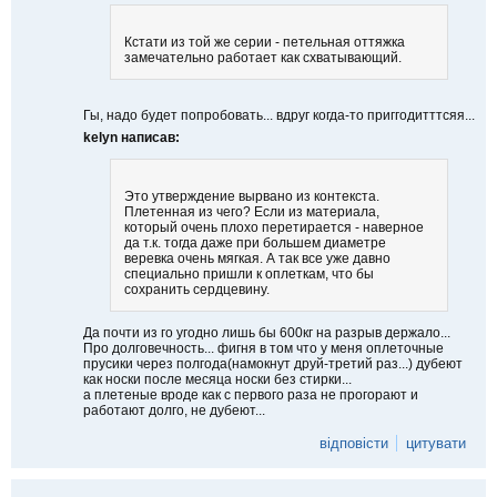
и
Кстати из той же серии - петельная оттяжка
замечательно работает как схватывающий.
Гы, надо будет попробовать... вдруг когда-то приггодитттсяя...
kelyn написав:
Это утверждение вырвано из контекста.
Плетенная из чего? Если из материала,
который очень плохо перетирается - наверное
да т.к. тогда даже при большем диаметре
веревка очень мягкая. А так все уже давно
специально пришли к оплеткам, что бы
сохранить сердцевину.
Да почти из го угодно лишь бы 600кг на разрыв держало...
Про долговечность... фигня в том что у меня оплеточные
прусики через полгода(намокнут друй-третий раз...) дубеют
как носки после месяца носки без стирки...
а плетеные вроде как с первого раза не прогорают и
работают долго, не дубеют...
відповісти
цитувати