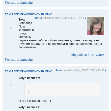
Показати відповіді
RE:О РЕПЕ, ПРИМЕНЯЕМОМ НА ПРУС
Belka
replied on
Пон, 13/02/2006 - 14:43
#
Тоже
неправда.
Прус
В
0
крепится в
і
грудь
д
человеку. В
м
случае каких-либо проблем человек должен зависнуть на
і
грудном карабине, а не на беседке, перевернувшись вверх
т
тормашками...
и
т
відповісти
цитувати
и
Показати відповіді
Pavel
replied on
Срд, 15/02/2006 - 13:33
#
RE:О РЕПЕ, ПРИМЕНЯЕМОМ НА ПРУС
kelyn написав:
В
0
і
:)
д
м
і
И что тут смешного... :)
т
и
kelyn написав:
т