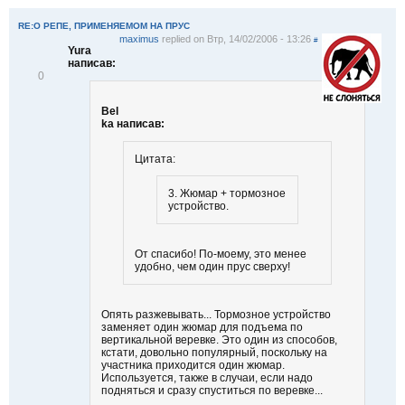
RE:О РЕПЕ, ПРИМЕНЯЕМОМ НА ПРУС
maximus
replied on
Втр, 14/02/2006 - 13:26
#
Yura
написав:
В
0
і
д
Bel
м
ka написав:
і
т
и
Цитата:
т
и
3. Жюмар + тормозное
устройство.
От спасибо! По-моему, это менее
удобно, чем один прус сверху!
Опять разжевывать... Тормозное устройство
заменяет один жюмар для подъема по
вертикальной веревке. Это один из способов,
кстати, довольно популярный, поскольку на
участника приходится один жюмар.
Используется, также в случаи, если надо
подняться и сразу спуститься по веревке...