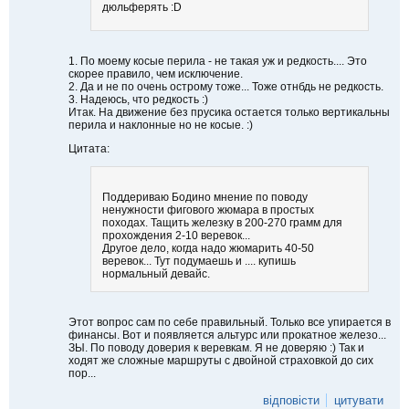
дюльферять :D
1. По моему косые перила - не такая уж и редкость.... Это
скорее правило, чем исключение.
2. Да и не по очень острому тоже... Тоже отнбдь не редкость.
3. Надеюсь, что редкость :)
Итак. На движение без прусика остается только вертикальны
перила и наклонные но не косые. :)
Цитата:
Поддериваю Бодино мнение по поводу
ненужности фигового жюмара в простых
походах. Тащить железку в 200-270 грамм для
прохождения 2-10 веревок...
Другое дело, когда надо жюмарить 40-50
веревок... Тут подумаешь и .... купишь
нормальный девайс.
Этот вопрос сам по себе правильный. Только все упирается в
финансы. Вот и появляется альтурс или прокатное железо...
ЗЫ. По поводу доверия к веревкам. Я не доверяю :) Так и
ходят же сложные маршруты с двойной страховкой до сих
пор...
відповісти
цитувати