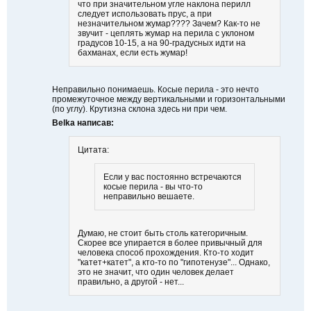
что при значительном угле наклона перилл
д
следует использовать прус, а при
м
незначительном жумар???? Зачем? Как-то не
і
звучит - цеплять жумар на перила с уклоном
т
градусов 10-15, а на 90-градусных идти на
и
бахманах, если есть жумар!
т
и
Неправильно понимаешь. Косые перила - это нечто
промежуточное между вертикальными и горизонтальными
(по углу). Крутизна склона здесь ни при чем.
Belka написав:
Цитата:
Если у вас постоянно встречаются
косые перила - вы что-то
неправильно вешаете.
Думаю, не стоит быть столь категоричным.
Скорее все упирается в более привычный для
человека способ прохождения. Кто-то ходит
"катет+катет", а кто-то по "гипотенузе"... Однако,
это не значит, что один человек делает
правильно, а другой - нет...