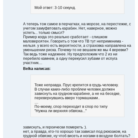
Мой ответ: 3-10 секунд.
А теперь тож самое в перчатках, на морозе, на перестежке, с
учетом замуфвтовать карабин. Нет, наверное, можно
успеть... только смысл?
Пример когда это реально сработает - слишком
маловероятен. Говорить о том что ТВ тут неприменима -
нельзя. у всего есть вероятности, а страховка направлена на
уменьшении риска. Почему-то не вешаем же мы 4 веревки?
Так ведь тоже надежнее. Ну предположим что 2 из ни
перебило камнем, а одну перекусил зубами от испуга
участник....
Belka написав:
Тоже неправда. Прус крепится в грудь человеку.
В случае каких-либо проблем человек должен
зависнуть на грудном карабине, а не на беседке,
перевернувшись вверх тормашками..
....
По-моему, спор переходит в спор по типу
"Нужна ли верхняя обвязка..."
зависнуть, и героически помереть :).
нет, а правда, кто-то хорошо так зависал под рюкзаком, на
грудной обвязке, ну чтоб висеть и ногами в воздухе болтать?