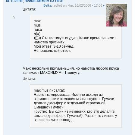
RE:О РЕПЕ, ПРИМЕНЯЕМОМ НА ПРУС
Belka
replied on
Чтв, 16/02/2006 - 17:08
#
Цитата:
В
0
maxi
і
mus
д
писа
м
л(а):
і
)))))) Статистику в студию! Какое время занимет
т
намотка прусика?
и
Мой ответ: 3-10 секунд.
т
Неправильный ответ.
и
Макс несколько приуменьшил, но намотка любого пруса
занимает МАКСИМУМ - 1 минуту.
Цитата:
maximus писал(а):
Насчет компромисса. Именно исходя из
возможности и желания мы на спуске с Гумачи
делали дюльфер с отдельной страховкой.
Смешно? Глупо?
Грустно. Вы одни из немногих, кто это делал (в
смысле дюльфер с Гумачей). Разве что ливень у
вас шел или снегопад...