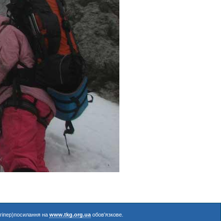
(гіпер)посилання на
www.tkg.org.ua
обов'язкове.