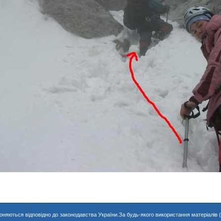
хороняються відповідно до законодавства України.За будь-якого використання матеріалів 