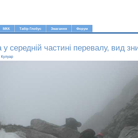
Jump to navigation
МКК
Табір Глобус
Змагання
Форум
 у середній частині перевалу, вид зн
 Кулуар