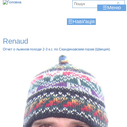
Jump to navigation
В
☰
и
☰
є
т
Renaud
у
Отчет о лыжном походе 2-3 к.с. по Скандинавским горам (Швеция)
т