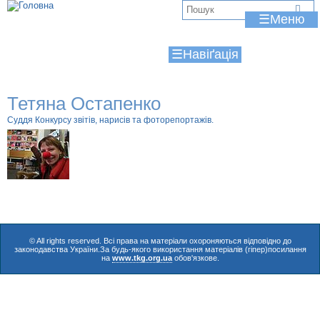
Jump to navigation
В
☰
и
☰
є
т
Тетяна Остапенко
у
Суддя Конкурсу звітів, нарисів та фоторепортажів.
т
© All rights reserved. Всі права на матеріали охороняються відповідно до
законодавства України.За будь-якого використання матеріалів (гіпер)посилання
на
www.tkg.org.ua
обов'язкове.