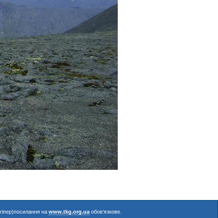
(гіпер)посилання на
www.tkg.org.ua
обов'язкове.