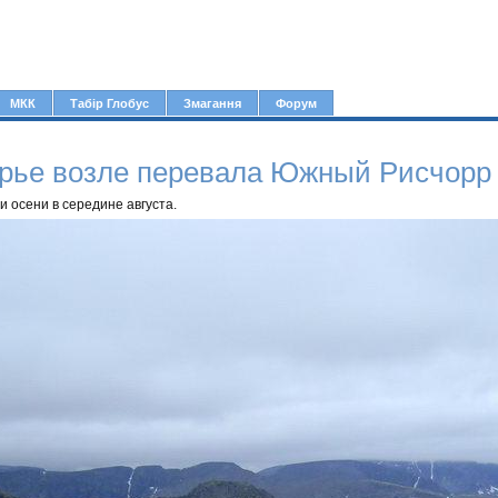
Jump to navigation
МКК
Табір Глобус
Змагання
Форум
орье возле перевала Южный Рисчорр
 осени в середине августа.