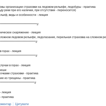
новы организации страховки на ледовом рельефе, ледобуры - практика
ьду реки при его наличии, при отсутствии - переносится)
ельеф, виды и особенности - лекция
********************************//
хническое снаряжение - лекция
а сложном ледовом рельефе, ледолазание, перильная страховка на сложном ре
*******************************//
в горах - лекция
*******************************//
случаи в горах - лекция
енеши
очками страховки - практика
ние из трещины - практика
******************************//
- лекция
- практика
оментар
Цитувати