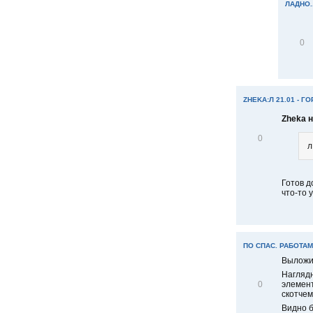
ЛАДНО..
В
0
і
д
м
і
т
и
ZHEKA:Л 21.01 - Г
т
Zheka 
и
В
0
л
і
д
м
і
Готов д
т
что-то у
и
т
и
ПО СПАС. РАБОТАМ
Вылож
Наглядн
В
элемент
0
і
скотчем 
д
Видно б
м