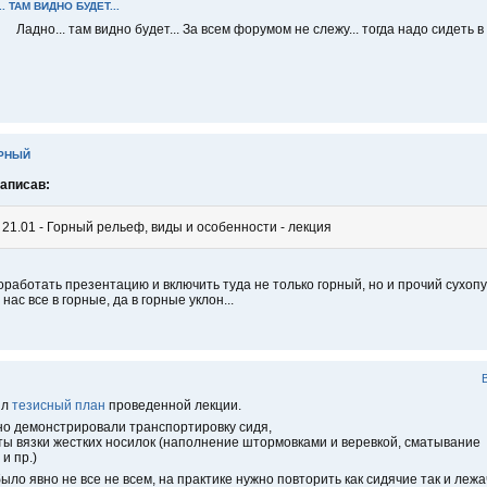
. ТАМ ВИДНО БУДЕТ...
Ладно... там видно будет... За всем форумом не слежу... тогда надо сидеть 
ОРНЫЙ
написав:
 21.01 - Горный рельеф, виды и особенности - лекция
оработать презентацию и включить туда не только горный, но и прочий сухопу
 нас все в горные, да в горные уклон...
ил
тезисный план
проведенной лекции.
о демонстрировали транспортировку сидя,
ы вязки жестких носилок (наполнение штормовками и веревкой, сматывание
и пр.)
ыло явно не все не всем, на практике нужно повторить как сидячие так и ле