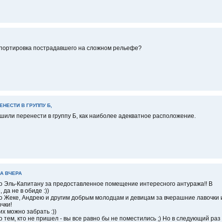
спортировка пострадавшего на сложном рельефе?
НЕСТИ В ГРУППУ Б,
шили перенести в группу Б, как наиболее адекватное расположение.
А ВЧЕРА
 Эль-Капитану за предоставленное помещение интересного антуража!! В
 да не в обиде :))
 Жеке, Андрею и другим добрым молодцам и девицам за вчерашние лавочки 
чки!
их можно забрать :))
 тем, кто не пришел - вы все равно бы не поместились ;) Но в следующий раз