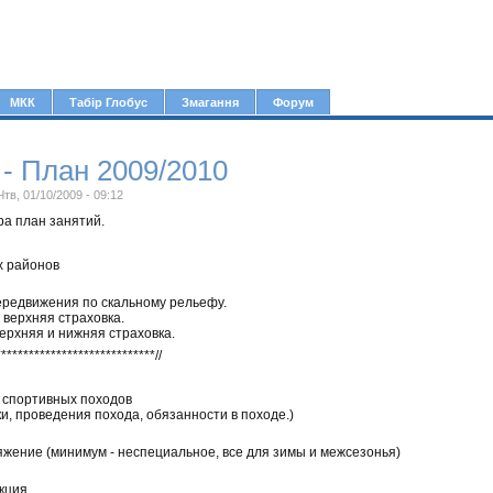
Jump to navigation
МКК
Табір Глобус
Змагання
Форум
 - План 2009/2010
Чтв, 01/10/2009 - 09:12
а план занятий.
х районов
ередвижения по скальному рельефу.
 верхняя страховка.
ерхняя и нижняя страховка.
*****************************//
 спортивных походов
и, проведения похода, обязанности в походе.)
яжение (минимум - неспециальное, все для зимы и межсезонья)
екция