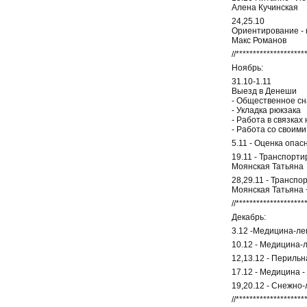
Алена Кучинская
24,25.10
Ориентирование - 
Макс Романов
//********************
Ноябрь:
31.10-1.11
Выезд в Денеши
- Общественное сн
- Укладка рюкзака
- Работа в связках
- Работа со своим
5.11 - Оценка опас
19.11 - Транспорт
Моянская Татьяна
28,29.11 - Трансп
Моянская Татьяна 
//********************
Декабрь:
3.12 -Медицина-ле
10.12 - Медицина-
12,13.12 - Перильн
17.12 - Медицина -
19,20.12 - Снежно-
//********************