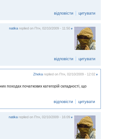
відповісти
цитувати
natika
replied on
Птн, 02/10/2009 - 11:50
#
відповісти
цитувати
Zheka
replied on
Птн, 02/10/2009 - 12:02
#
них походах початкових категорій складності, що
відповісти
цитувати
natika
replied on
Птн, 02/10/2009 - 16:09
#