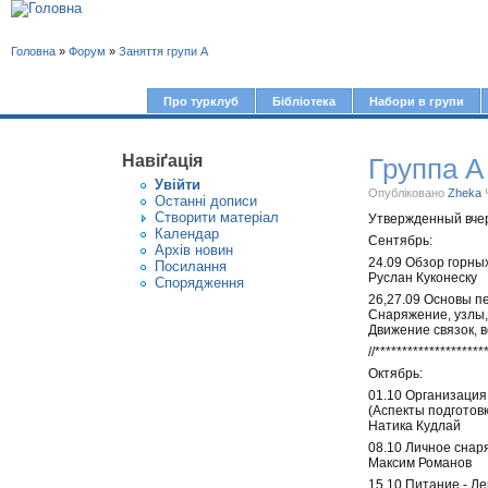
В
Головна
»
Форум
»
Заняття групи А
и
є
Про турклуб
Бібліотека
Набори в групи
Г
т
о
у
Навіґація
Группа А
л
Увiйти
т
о
Опубліковано
Zheka
Останні дописи
Створити матерiал
Утвержденный вчер
в
Календар
Сентябрь:
Архів новин
н
24.09 Обзор горны
Посилання
Руслан Куконеску
е
Спорядження
26,27.09 Основы п
м
Снаряжение, узлы,
Движение связок, в
е
//********************
н
Октябрь:
ю
01.10 Организация
(Аспекты подготовк
Натика Кудлай
08.10 Личное снар
Максим Романов
15.10 Питание - Л