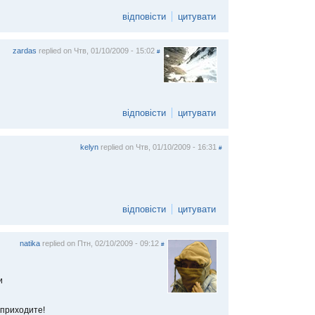
відповісти
цитувати
zardas
replied on
Чтв, 01/10/2009 - 15:02
#
відповісти
цитувати
kelyn
replied on
Чтв, 01/10/2009 - 16:31
#
відповісти
цитувати
natika
replied on
Птн, 02/10/2009 - 09:12
#
и
 приходите!