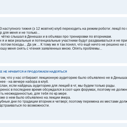
З наступного тижня (з 12 жовтня) клуб переходить на режим роботи: лекції по ві
р для меня и не только...
 чётко слышал в Денешах и в объявах про тренировки по вторникам.
и я и мои реальные и потенциальные участники будут раздваиваться и не при
, потом походы... Да уж ... К тому же я так понял, что ещё ничто не решено ни 
ошу меня снять с чтения заявленных мною. Опять проблемы...
ЖЕ НЕ НРАВИТСЯ И ПРОДОЛЖАЕМ НАДЕЯТЬСЯ
том, что у нас отбирают лекционную аудиторию было объявлено не в Денышах
нее - на вечере набора в клуб.
слан, если найдешь аудиторию для лекций в чт, мы будем только рады.
ренос в последнее время обсуждался в соот-щих форумах, поэтому не должн
ть неожиданностью, для тебя по кр.мере.
кже о нем было объявлено на лекции вчера.
убные дни по традиции вторник и четверг, поэтому перемена их местами до
дстраиваться по возможности.