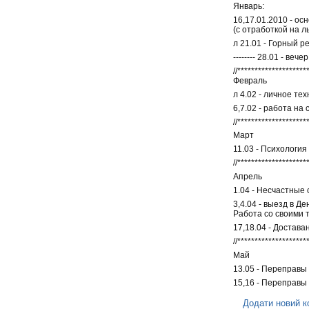
Январь:
16,17.01.2010 - ос
(с отработкой на л
л 21.01 - Горный р
-------- 28.01 - вечер
//********************
Февраль
л 4.02 - личное те
6,7.02 - работа н
//********************
Март
11.03 - Психология 
//********************
Апрель
1.04 - Несчастные 
3,4.04 - выезд в Д
Работа со своими т
17,18.04 - Достава
//********************
Май
13.05 - Переправы 
15,16 - Переправы 
Додати новий к