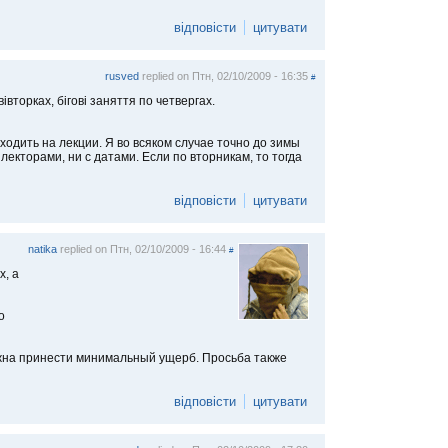
відповісти
цитувати
rusved
replied on
Птн, 02/10/2009 - 16:35
#
вторках, бігові заняття по четвергах.
ходить на лекции. Я во всяком случае точно до зимы
с лекторами, ни с датами. Если по вторникам, то тогда
відповісти
цитувати
natika
replied on
Птн, 02/10/2009 - 16:44
#
, а
о
лжна принести минимальный ущерб. Просьба также
відповісти
цитувати