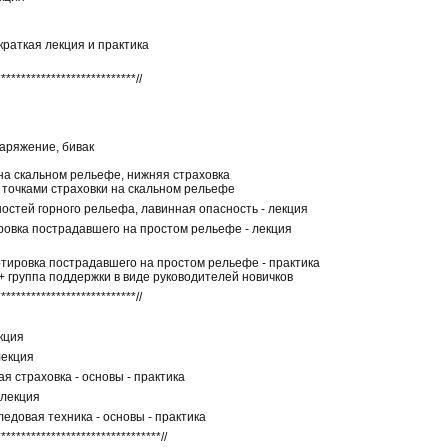
краткая лекция и практика
****************************//
аряжение, бивак
 на скальном рельефе, нижняя страховка
и точками страховки на скальном рельефе
ностей горного рельефа, лавинная опасность - лекция
ировка пострадавшего на простом рельефе - лекция
ортировка пострадавшего на простом рельефе - практика
+ группа поддержки в виде руководителей новичков
****************************//
кция
лекция
ая страховка - основы - практика
 лекция
ледовая техника - основы - практика
*********************************//