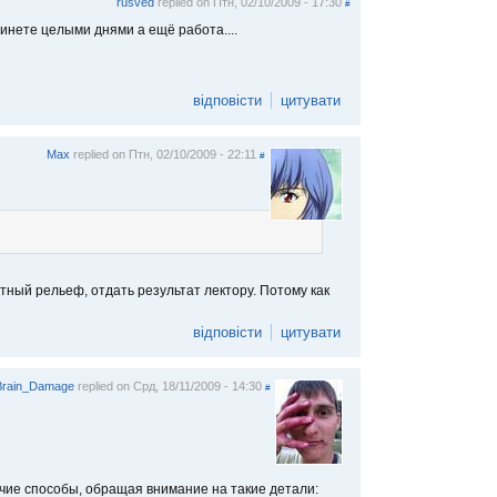
rusved
replied on
Птн, 02/10/2009 - 17:30
#
в инете целыми днями а ещё работа....
відповісти
цитувати
Max
replied on
Птн, 02/10/2009 - 22:11
#
тный рельеф, отдать результат лектору. Потому как
відповісти
цитувати
Brain_Damage
replied on
Срд, 18/11/2009 - 14:30
#
жачие способы, обращая внимание на такие детали: