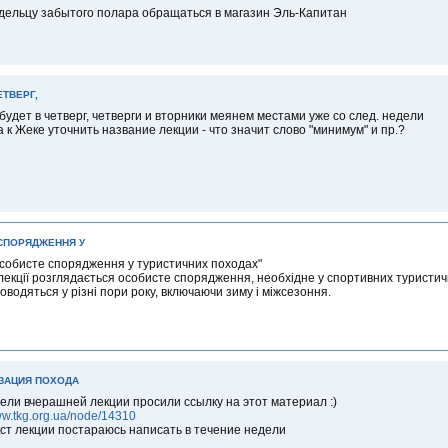
адельцу забытого полара обращаться в магазин Эль-Капитан
ЕТВЕРГ,
будет в четверг, четверги и вторники меянем местами уже со след. недели
 к Жеке уточнить название лекции - что значит слово "минимум" и пр.?
СПОРЯДЖЕННЯ У
собисте спорядження у туристичних походах"
лекції розглядається особисте спорядження, необхідне у спортивних туристич
оводяться у різні пори року, включаючи зиму і міжсезоння.
ЗАЦИЯ ПОХОДА
ли вчерашней лекции просили ссылку на этот материал :)
ww.tkg.org.ua/node/14310
ст лекции постараюсь написать в течение недели