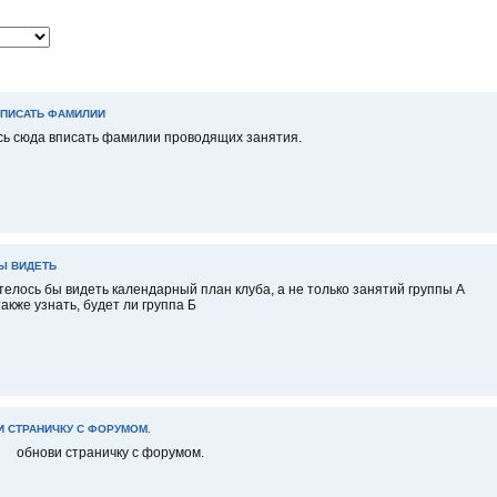
ВПИСАТЬ ФАМИЛИИ
сь сюда вписать фамилии проводящих занятия.
Ы ВИДЕТЬ
телось бы видеть календарный план клуба, а не только занятий группы А
также узнать, будет ли группа Б
 СТРАНИЧКУ С ФОРУМОМ.
обнови страничку с форумом.