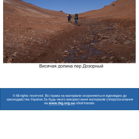
© All rights reserved. Всі права на матеріали охороняються відповідно до
законодавства України.За будь-якого використання матеріалів (гіпер)посилання
на
www.tkg.org.ua
обов'язкове.