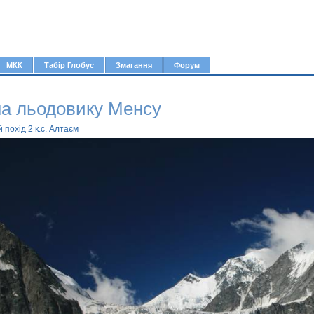
Jump to navigation
МКК
Табір Глобус
Змагання
Форум
а льодовику Менсу
й похід 2 к.с. Алтаєм