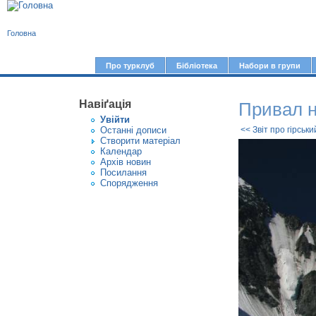
В
Головна
и
є
Про турклуб
Бібліотека
Набори в групи
Г
т
о
у
Навіґація
Привал н
л
Увiйти
т
о
Останні дописи
<< Звіт про гірськи
Створити матерiал
в
Календар
Архів новин
н
Посилання
е
Спорядження
м
е
н
ю