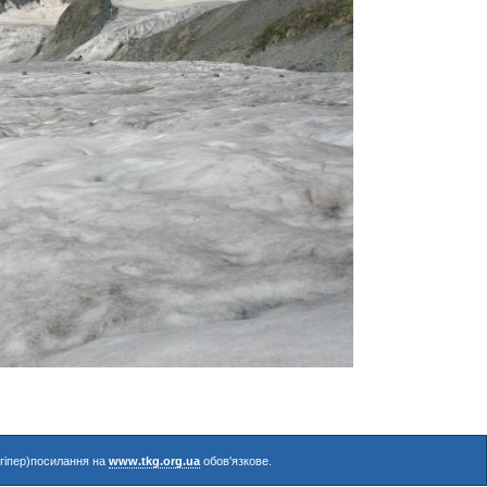
(гіпер)посилання на
www.tkg.org.ua
обов'язкове.