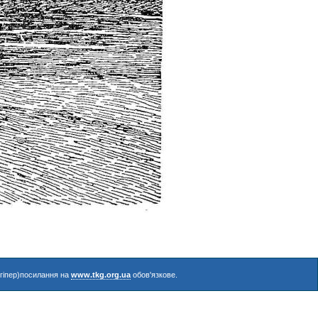
(гіпер)посилання на
www.tkg.org.ua
обов'язкове.