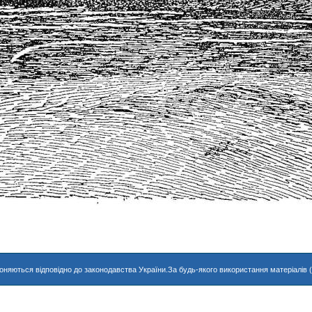
хороняються відповідно до законодавства України.За будь-якого використання матеріалів 