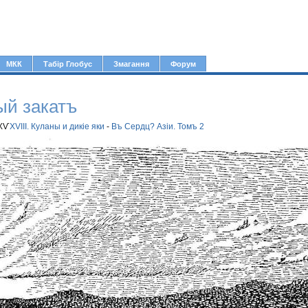
Jump to navigation
МКК
Табір Глобус
Змагання
Форум
ый закатъ
 ХѴ
XVIII. Куланы и дикіе яки
-
Въ Сердц? Азіи. Томъ 2